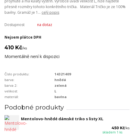
projmuté a má kulatý výstřih. Výrobce uvádí velikost L, níže najdete
přesné rozměry tohoto konkrétního trička. Materiál Tričko je ze 100%
bavlny. Gramáž je 1...
celý popis
Dostupnost
na dotaz
Nejsem plátce DPH
410 Kč
/
ks
Momentálně není k dispozici
Číslo produktu:
14321409
barva:
hnědá
barva 2:
zelená
velikost:
L
materiál:
bavlna
Podobné produkty
Mentolovo-hnědé dámské triko s listy XL
450 Kč
/
ks
skladem 1 ks