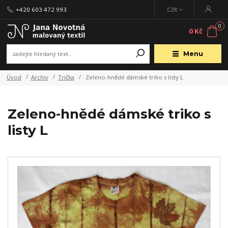
+420 603 472 993
CZK
0
0 Kč
Menu
Úvod
Archiv
Trička
Zeleno-hnědé dámské triko s listy L
Zeleno-hnědé dámské triko s
listy L