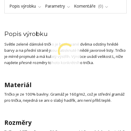
Popis výrobku
Parametry
Komentáře
0
Popis výrobku
Světle zelené dámské tričko je batikované dvěma odstíny hnědé
barvy a na přední straně jsou natisknuté hnědé javorové listy. Tričko
je mírně projmuté a má kulatý výstřih. Výrobce uvádí velikost L, níže
najdete přesné rozměry tohoto konkrétního trička.
Materiál
Tričko je ze 100% bavlny. Gramáž je 160g/m2, což je střední gramáž
pro trička, nejedná se ani o slabý hadřík, ani není příliš teplé.
Rozměry