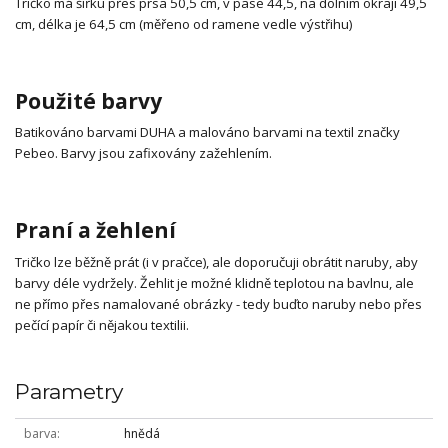
Tričko má šířku přes prsa 50,5 cm, v pase 44,5, na dolním okraji 49,5
cm, délka je 64,5 cm (měřeno od ramene vedle výstřihu)
Použité barvy
Batikováno barvami DUHA a malováno barvami na textil značky
Pebeo. Barvy jsou zafixovány zažehlením.
Praní a žehlení
Tričko lze běžně prát (i v pračce), ale doporučuji obrátit naruby, aby
barvy déle vydržely. Žehlit je možné klidně teplotou na bavlnu, ale
ne přímo přes namalované obrázky - tedy buďto naruby nebo přes
pečící papír či nějakou textilii.
Parametry
barva
hnědá