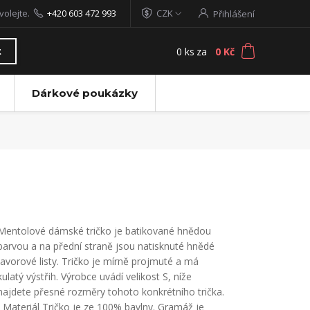
volejte.
+420 603 472 993
CZK
Přihlášení
0
ks
za
0 Kč
t
Dárkové poukázky
Mentolové dámské tričko je batikované hnědou
barvou a na přední straně jsou natisknuté hnědé
javorové listy. Tričko je mírně projmuté a má
kulatý výstřih. Výrobce uvádí velikost S, níže
najdete přesné rozměry tohoto konkrétního trička.
Materiál Tričko je ze 100% bavlny. Gramáž je