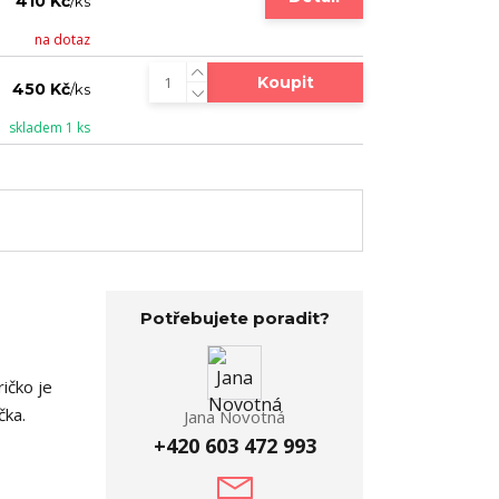
410 Kč
/
ks
na dotaz
Koupit
450 Kč
/
ks
skladem 1 ks
Potřebujete poradit?
ičko je
čka.
Jana Novotná
+420 603 472 993