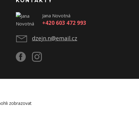
KONTAKTY
Jana Novotná
+420 603 472 993
dzejn.n@email.cz
ohli zobrazovat