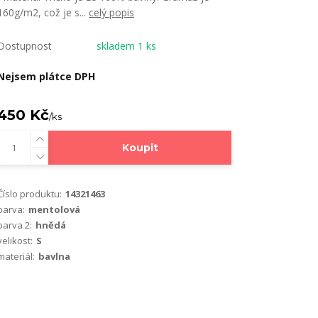
160g/m2, což je s...
celý popis
Dostupnost
skladem 1 ks
Nejsem plátce DPH
450 Kč
/
ks
Koupit
Číslo produktu:
14321463
barva:
mentolová
barva 2:
hnědá
velikost:
S
materiál:
bavlna