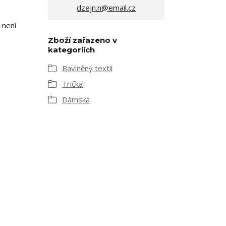
dzejn.n@email.cz
 není
Zboží zařazeno v
kategoriích
Bavlněný textil
Trička
Dámská