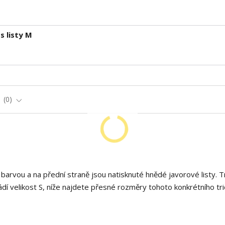
 listy M
e
0
arvou a na přední straně jsou natisknuté hnědé javorové listy. Tr
dí velikost S, níže najdete přesné rozměry tohoto konkrétního tri