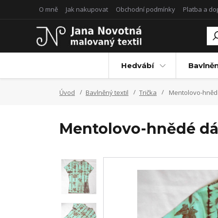
O mně
Jak nakupovat
Obchodní podmínky
Platba a d
Hedvábí
Bavlněn
Úvod
Bavlněný textil
Trička
Mentolovo-hnědé 
Mentolovo-hnědé dáms