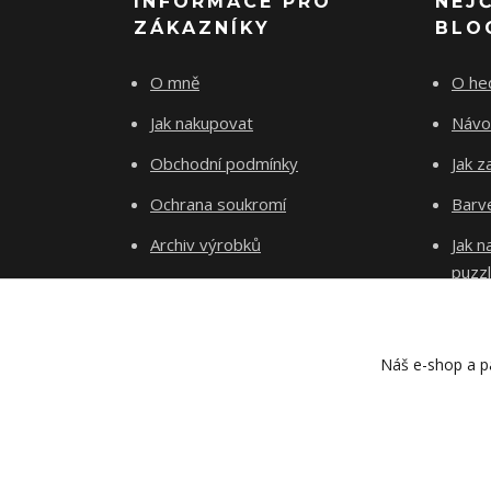
INFORMACE PRO
NEJ
ZÁKAZNÍKY
BLO
O mně
O he
Jak nakupovat
Návo
Obchodní podmínky
Jak z
Ochrana soukromí
Barve
Archiv výrobků
Jak 
puzz
Kontakty
Blog
Náš e-shop a pa