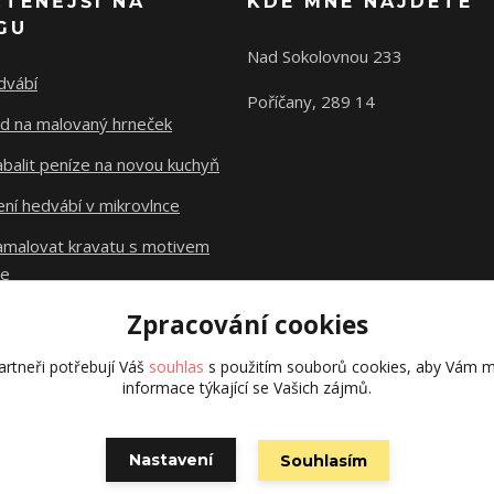
ČTENĚJŠÍ NA
KDE MNE NAJDETE
GU
Nad Sokolovnou 233
dvábí
Poříčany, 289 14
d na malovaný hrneček
abalit peníze na novou kuchyň
ní hedvábí v mikrovlnce
namalovat kravatu s motivem
le
Zpracování cookies
Původní stránky
dzejn.cz
rtneři potřebují Váš
souhlas
s použitím souborů cookies, aby Vám m
informace týkající se Vašich zájmů.
Nastavení
Souhlasím
Vytvořeno na
Eshop-rychle.cz