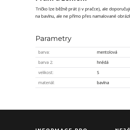
Tričko lze běžně prát (i v pračce), ale doporučuj
na bavlnu, ale ne přímo přes namalované obrázky
Parametry
barva
mentolová
barva 2
hnědá
velikost
S
materiál
bavlna