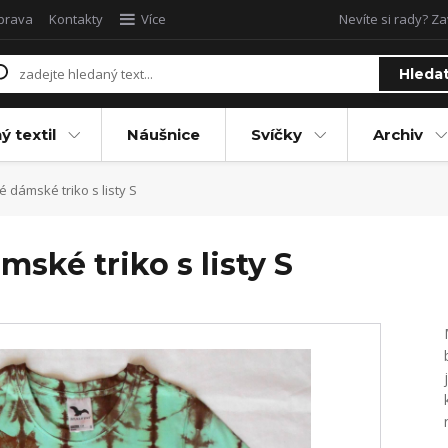
oprava
Kontakty
Více
Nevíte si rady? Za
Hleda
ý textil
Náušnice
Svíčky
Archiv
dámské triko s listy S
ké triko s listy S