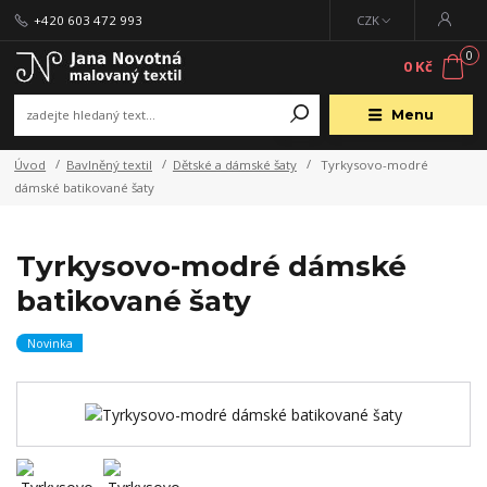
+420 603 472 993
CZK
0
0 Kč
Menu
Úvod
Bavlněný textil
Dětské a dámské šaty
Tyrkysovo-modré
dámské batikované šaty
Tyrkysovo-modré dámské
batikované šaty
Novinka