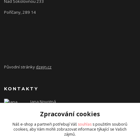
Nad Sokolovnou 233
Poříčany, 289 14
Původní stránky
dzejn.cz
KONTAKTY
Jana Novotná
+420 603 472 993
Zpracování cookies
dzejn.n@email.cz
Náš e-shop a partneři potřebují Váš
souhlas
s použitím souborů
cookies, aby Vám mohli zobrazovat informace týkající se Vašich
zájmů.