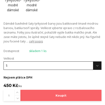
Dámské bavlněné šaty tyrkysové barvy jsou batikované tmavě modrou
barvou, batika tvoří spirály. Velikost vyberte vpravo z rozbalovacího
seznamu. Fotky jsou ilustrační, pokaždé vyjde batika maličko jinak. Ale
zase máte jistotu, že úplně stejné šaty nebude mít nikdo jiný. Na figuríně
jsou focené šaty ...
celý popis
Dostupnost
skladem 1 ks
Velikost
Nejsem plátce DPH
450 Kč
/
ks
Koupit