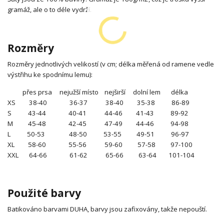
gramáž, ale o to déle vydrží.
Rozměry
Rozměry jednotlivých velikostí (v cm; délka měřená od ramene vedle
výstřihu ke spodnímu lemu):
přes prsa nejužší místo nejširší dolní lem délka
XS 38-40 36-37 38-40 35-38 86-89
S 43-44 40-41 44-46 41-43 89-92
M 45-48 42-45 47-49 44-46 94-98
L 50-53 48-50 53-55 49-51 96-97
XL 58-60 55-56 59-60 57-58 97-100
XXL 64-66 61-62 65-66 63-64 101-104
Použité barvy
Batikováno barvami DUHA, barvy jsou zafixovány, takže nepouští.