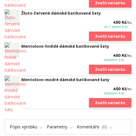
Zvolit variantu
Žluto-červené dámské batikované šaty
450 Kč
/
ks
do 2 týdnů 6 ks
Zvolit variantu
Mentolovo-hnědé dámské batikované šaty
450 Kč
/
ks
skladem 6 ks
Zvolit variantu
Mentolovo-modré dámské batikované šaty
450 Kč
/
ks
skladem 6 ks
Zvolit variantu
Popis výrobku
Parametry
Komentáře
0