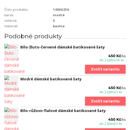
Číslo produktu:
14866256
barva:
modrá
velikost:
S
materiál:
bavlna
Podobné produkty
Bílo-žluto-červené dámské batikované šaty
450 Kč
/
ks
do 2 týdnů 50 ks
Zvolit variantu
Modré dámské batikované šaty
450 Kč
/
ks
do 2 týdnů 5 ks
Zvolit variantu
Bílo-růžovo-fialové dámské batikované šaty
450 Kč
/
ks
do 2 týdnů 5 ks