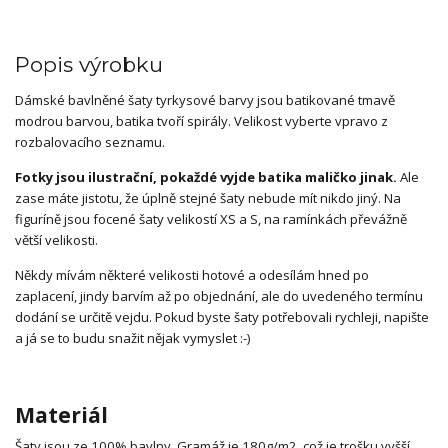
Popis výrobku
Dámské bavlněné šaty tyrkysové barvy jsou batikované tmavě
modrou barvou, batika tvoří spirály. Velikost vyberte vpravo z
rozbalovacího seznamu.
Fotky jsou ilustrační, pokaždé vyjde batika maličko jinak.
Ale
zase máte jistotu, že úplně stejné šaty nebude mít nikdo jiný. Na
figuríně jsou focené šaty velikostí XS a S, na ramínkách převážně
větší velikosti.
Někdy mívám některé velikosti hotové a odesílám hned po
zaplacení, jindy barvím až po objednání, ale do uvedeného termínu
dodání se určitě vejdu. Pokud byste šaty potřebovali rychleji, napište
a já se to budu snažit nějak vymyslet :-)
Materiál
Šaty jsou ze 100% bavlny. Gramáž je 180g/m2, což je trošku vyšší