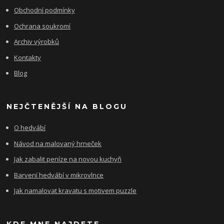
Obchodní podmínky
Ochrana soukromí
Archiv výrobků
Kontakty
Blog
NEJČTENĚJŠÍ NA BLOGU
O hedvábí
Návod na malovaný hrneček
Jak zabalit peníze na novou kuchyň
Barvení hedvábí v mikrovlnce
Jak namalovat kravatu s motivem puzzle
KDE MNE NAJDETE