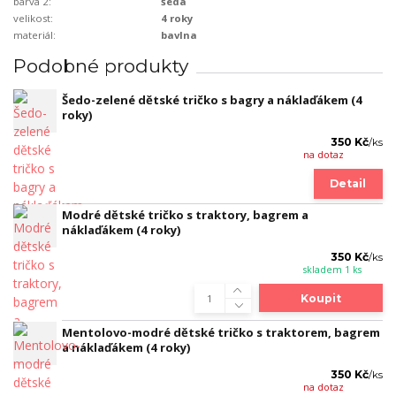
barva 2:
šedá
velikost:
4 roky
materiál:
bavlna
Podobné produkty
Šedo-zelené dětské tričko s bagry a náklaďákem (4
roky)
350 Kč
/
ks
na dotaz
Detail
Modré dětské tričko s traktory, bagrem a
náklaďákem (4 roky)
350 Kč
/
ks
skladem 1 ks
Koupit
Mentolovo-modré dětské tričko s traktorem, bagrem
a náklaďákem (4 roky)
350 Kč
/
ks
na dotaz