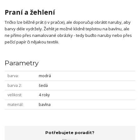
Praní a žehlení
Tričko lze běžně prát (i v pračce), ale doporučuji obrátit naruby, aby
barvy déle vydržely. Žehlit je možné klidně teplotou na bavlnu, ale
ne přímo přes namalované obrázky - tedy buďto naruby nebo přes
pečící papír či nějakou textilii.
Parametry
barva
modrá
barva 2
šedá
velikost
4 roky
materiál
bavlna
Potřebujete poradit?