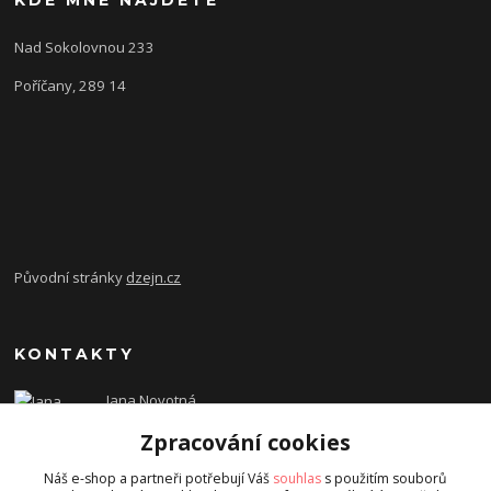
Nad Sokolovnou 233
Poříčany, 289 14
Původní stránky
dzejn.cz
KONTAKTY
Jana Novotná
+420 603 472 993
Zpracování cookies
dzejn.n@email.cz
Náš e-shop a partneři potřebují Váš
souhlas
s použitím souborů