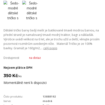
Dětské tričko barvy šedý melír je batikované tmavě modrou barvou, na
přední straně je namalovaný tmavě modrý traktor, bagr a náklaďák.
Výrobce uvádí velikost na 6 let, ale je trochu užší a delší, věnujte prosím
pozornost rozměrům uvedeným níže. Materiál Tričko je ze 100%
bavlny. Gramáž je 160g/m2,...
celý popis
Dostupnost
na dotaz
Nejsem plátce DPH
350 Kč
/
ks
Momentálně není k dispozici
Číslo produktu:
13888192
barva:
modrá