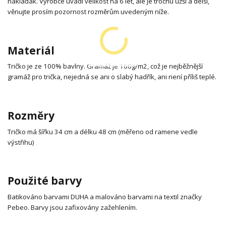
náklaďák. Výrobce uvádí velikost na 6 let, ale je trochu užší a delší,
věnujte prosím pozornost rozměrům uvedeným níže.
Materiál
Tričko je ze 100% bavlny. Gramáž je 160g/m2, což je nejběžnější
gramáž pro trička, nejedná se ani o slabý hadřík, ani není příliš teplé.
Rozměry
Tričko má šířku 34 cm a délku 48 cm (měřeno od ramene vedle
výstřihu)
Použité barvy
Batikováno barvami DUHA a malováno barvami na textil značky
Pebeo. Barvy jsou zafixovány zažehlením.