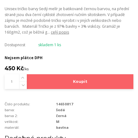
Unisex tričko barvy šedý melír je batikované černou barvou, na přední
straně jsou dva černí cyklisté zhotovení ručním sítotiskem. V případě
zájmu je možné podobné tričko vyrobit i v jiných velikostech nebo
barvách. Materiál Tričko je z 97% bavlny + 3% viskózy. Gramáž je
160g/m2, což je běžná g...
celý popis
Dostupnost
skladem 1 ks
Nejsem plátce DPH
450 Kč
/
ks
Koupit
Číslo produktu:
14650817
barva:
šedá
barva 2:
černá
velikost:
M
materiál:
bavlna