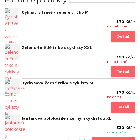
Podobné produkty
Cyklisti v trávě - zelené tričko M
370 Kč
/
ks
nedostupné
Detail
Zeleno-hnědé triko s cyklisty XXL
390 Kč
/
ks
nedostupné
Detail
Tyrkysovo-černé triko s cyklisty M
370 Kč
/
ks
na dotaz
Detail
Jantarová polokošile s černým cyklistou XL
330 Kč
/
ks
skladem 1 ks