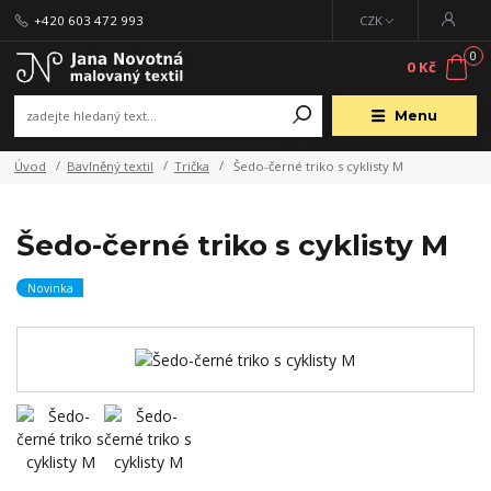
+420 603 472 993
CZK
0
0 Kč
Menu
Úvod
Bavlněný textil
Trička
Šedo-černé triko s cyklisty M
Šedo-černé triko s cyklisty M
Novinka