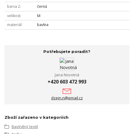
barva 2
černá
velikost
M
materiál
bavlna
Potřebujete poradit?
Jana Novotná
+420 603 472 993
dzejn.n@email.cz
Zboží zařazeno v kategoriích
Bavlněný textil