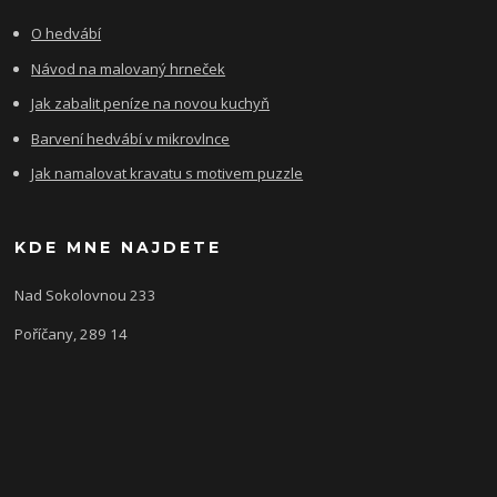
O hedvábí
Návod na malovaný hrneček
Jak zabalit peníze na novou kuchyň
Barvení hedvábí v mikrovlnce
Jak namalovat kravatu s motivem puzzle
KDE MNE NAJDETE
Nad Sokolovnou 233
Poříčany, 289 14