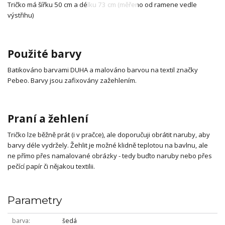
Tričko má šířku 50 cm a délku 73 cm (měřeno od ramene vedle
výstřihu)
Použité barvy
Batikováno barvami DUHA a malováno barvou na textil značky
Pebeo. Barvy jsou zafixovány zažehlením.
Praní a žehlení
Tričko lze běžně prát (i v pračce), ale doporučuji obrátit naruby, aby
barvy déle vydržely. Žehlit je možné klidně teplotou na bavlnu, ale
ne přímo přes namalované obrázky - tedy buďto naruby nebo přes
pečící papír či nějakou textilii.
Parametry
barva
šedá