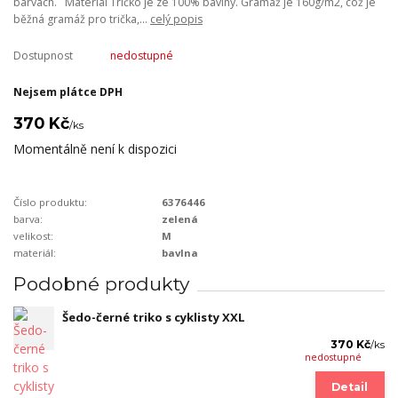
barvách. Materiál Tričko je ze 100% bavlny. Gramáž je 160g/m2, což je
běžná gramáž pro trička,...
celý popis
Dostupnost
nedostupné
Nejsem plátce DPH
370 Kč
/
ks
Momentálně není k dispozici
Číslo produktu:
6376446
barva:
zelená
velikost:
M
materiál:
bavlna
Podobné produkty
Šedo-černé triko s cyklisty XXL
370 Kč
/
ks
nedostupné
Detail