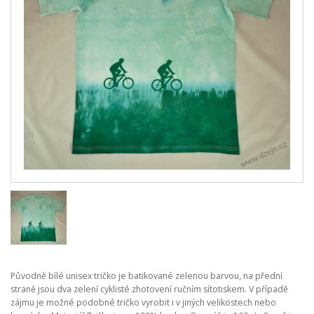
Původně bílé unisex tričko je batikované zelenou barvou, na přední
straně jsou dva zelení cyklisté zhotovení ručním sítotiskem. V případě
zájmu je možné podobné tričko vyrobit i v jiných velikostech nebo