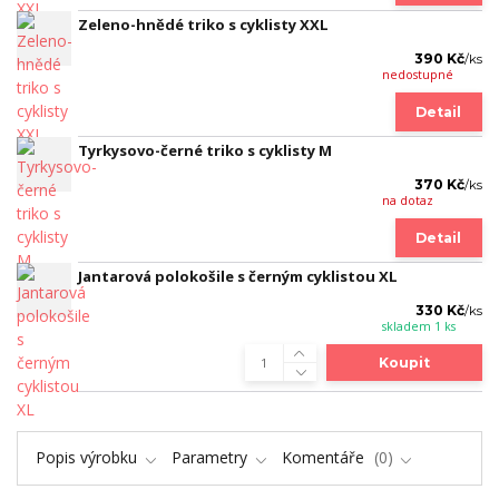
Zeleno-hnědé triko s cyklisty XXL
390 Kč
/
ks
nedostupné
Detail
Tyrkysovo-černé triko s cyklisty M
370 Kč
/
ks
na dotaz
Detail
Jantarová polokošile s černým cyklistou XL
330 Kč
/
ks
skladem 1 ks
Koupit
Popis výrobku
Parametry
Komentáře
0