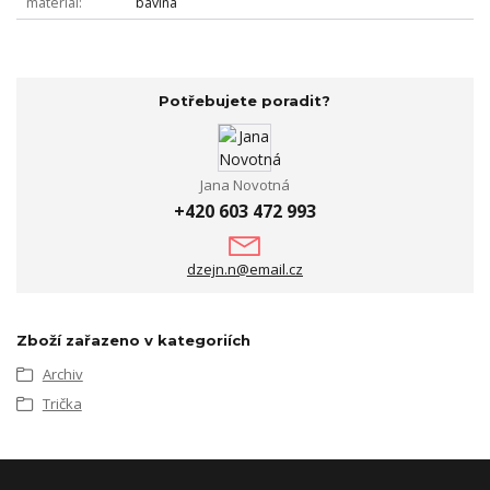
materiál
bavlna
Potřebujete poradit?
Jana Novotná
+420 603 472 993
dzejn.n@email.cz
Zboží zařazeno v kategoriích
Archiv
Trička