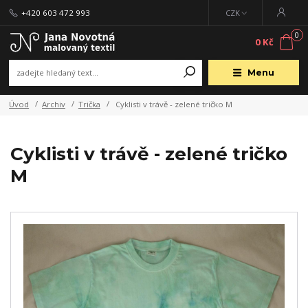
+420 603 472 993
CZK
0
0 Kč
Menu
Úvod
Archiv
Trička
Cyklisti v trávě - zelené tričko M
Cyklisti v trávě - zelené tričko
M