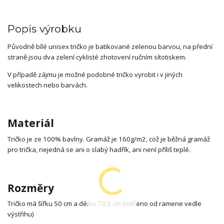
Popis výrobku
Původně bílé unisex tričko je batikované zelenou barvou, na přední
straně jsou dva zelení cyklisté zhotovení ručním sítotiskem.
V případě zájmu je možné podobné tričko vyrobit i v jiných
velikostech nebo barvách.
Materiál
Tričko je ze 100% bavlny. Gramáž je 160g/m2, což je běžná gramáž
pro trička, nejedná se ani o slabý hadřík, ani není příliš teplé.
Rozměry
Tričko má šířku 50 cm a délku 70,5 cm (měřeno od ramene vedle
výstřihu)