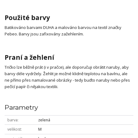
Použité barvy
Batikováno barvami DUHA a malováno barvou na textil značky
Pebeo. Barvy jsou zafixovány zažehlením.
Praní a žehlení
Tričko lze běžně prát (i v pračce), ale doporučuji obrátit naruby, aby
barvy déle vydržely. Žehlit je možné klidně teplotou na bavlnu, ale
ne přímo přes namalované obrázky - tedy buďto naruby nebo přes
pečící papír či nějakou textilii.
Parametry
barva
zelená
velikost
M