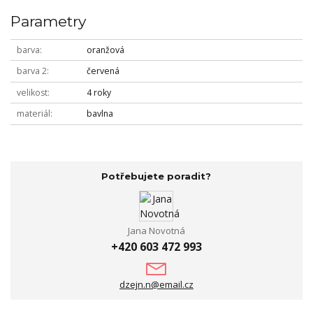
Parametry
barva
oranžová
barva 2
červená
velikost
4 roky
materiál
bavlna
Potřebujete poradit?
Jana Novotná
+420 603 472 993
dzejn.n@email.cz