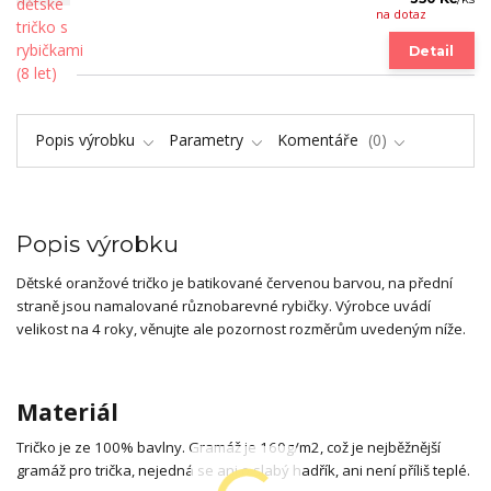
na dotaz
Detail
Popis výrobku
Parametry
Komentáře
0
Popis výrobku
Dětské oranžové tričko je batikované červenou barvou, na přední
straně jsou namalované různobarevné rybičky. Výrobce uvádí
velikost na 4 roky, věnujte ale pozornost rozměrům uvedeným níže.
Materiál
Tričko je ze 100% bavlny. Gramáž je 160g/m2, což je nejběžnější
gramáž pro trička, nejedná se ani o slabý hadřík, ani není příliš teplé.