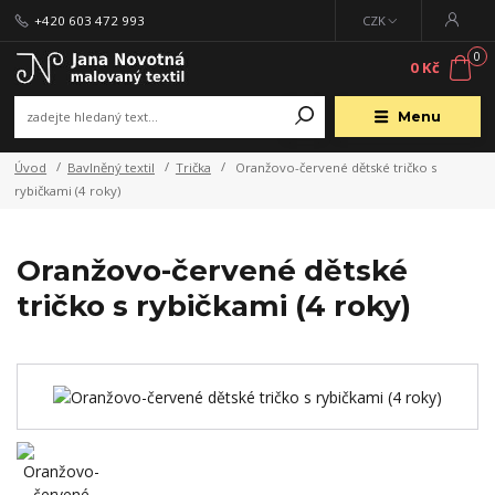
+420 603 472 993
CZK
0
0 Kč
Menu
Úvod
Bavlněný textil
Trička
Oranžovo-červené dětské tričko s
rybičkami (4 roky)
Oranžovo-červené dětské
tričko s rybičkami (4 roky)