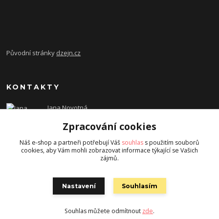
Původní stránky
dzejn.cz
KONTAKTY
Jana Novotná
+420 603 472 993
Zpracování cookies
dzejn.n@email.cz
Náš e-shop a partneři potřebují Váš
souhlas
s použitím souborů
cookies, aby Vám mohli zobrazovat informace týkající se Vašich
zájmů.
Nastavení
Souhlasím
Souhlas můžete odmítnout
zde
.
Vytvořeno na
Eshop-rychle.cz