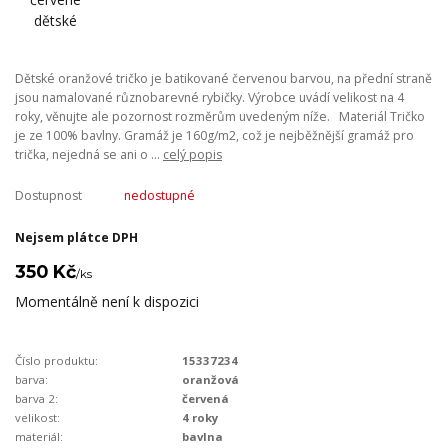
Dětské oranžové tričko je batikované červenou barvou, na přední straně
jsou namalované různobarevné rybičky. Výrobce uvádí velikost na 4
roky, věnujte ale pozornost rozměrům uvedeným níže. Materiál Tričko
je ze 100% bavlny. Gramáž je 160g/m2, což je nejběžnější gramáž pro
trička, nejedná se ani o ...
celý popis
Dostupnost
nedostupné
Nejsem plátce DPH
350 Kč
/
ks
Momentálně není k dispozici
Číslo produktu:
15337234
barva:
oranžová
barva 2:
červená
velikost:
4 roky
materiál:
bavlna