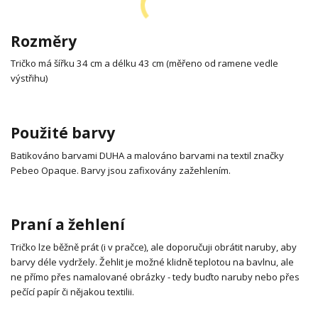
Rozměry
Tričko má šířku 34 cm a délku 43 cm (měřeno od ramene vedle
výstřihu)
Použité barvy
Batikováno barvami DUHA a malováno barvami na textil značky
Pebeo Opaque. Barvy jsou zafixovány zažehlením.
Praní a žehlení
Tričko lze běžně prát (i v pračce), ale doporučuji obrátit naruby, aby
barvy déle vydržely. Žehlit je možné klidně teplotou na bavlnu, ale
ne přímo přes namalované obrázky - tedy buďto naruby nebo přes
pečící papír či nějakou textilii.