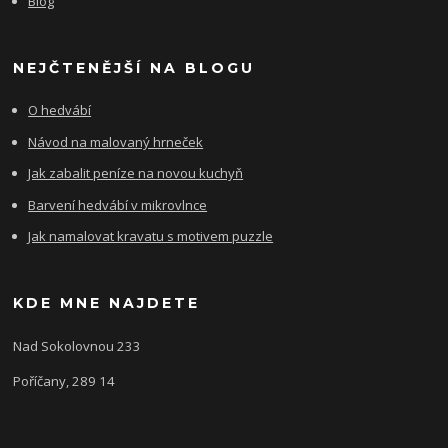
Blog
NEJČTENĚJŠÍ NA BLOGU
O hedvábí
Návod na malovaný hrneček
Jak zabalit peníze na novou kuchyň
Barvení hedvábí v mikrovlnce
Jak namalovat kravatu s motivem puzzle
KDE MNE NAJDETE
Nad Sokolovnou 233
Poříčany, 289 14