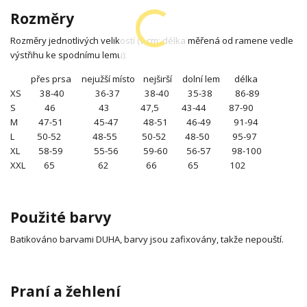
Rozměry
Rozměry jednotlivých velikostí (v cm; délka měřená od ramene vedle
výstřihu ke spodnímu lemu):
přes prsa nejužší místo nejširší dolní lem délka
XS 38-40 36-37 38-40 35-38 86-89
S 46 43 47,5 43-44 87-90
M 47-51 45-47 48-51 46-49 91-94
L 50-52 48-55 50-52 48-50 95-97
XL 58-59 55-56 59-60 56-57 98-100
XXL 65 62 66 65 102
Použité barvy
Batikováno barvami DUHA, barvy jsou zafixovány, takže nepouští.
Praní a žehlení