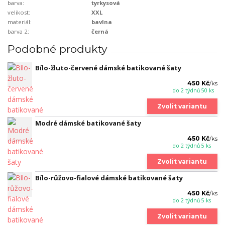
barva:
tyrkysová
velikost:
XXL
materiál:
bavlna
barva 2:
černá
Podobné produkty
Bílo-žluto-červené dámské batikované šaty
450 Kč
/
ks
do 2 týdnů 50 ks
Zvolit variantu
Modré dámské batikované šaty
450 Kč
/
ks
do 2 týdnů 5 ks
Zvolit variantu
Bílo-růžovo-fialové dámské batikované šaty
450 Kč
/
ks
do 2 týdnů 5 ks
Zvolit variantu