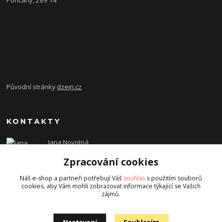
Poříčany, 289 14
Původní stránky
dzejn.cz
KONTAKTY
Jana Novotná
+420 603 472 993
Zpracování cookies
dzejn.n@email.cz
Náš e-shop a partneři potřebují Váš
souhlas
s použitím souborů
cookies, aby Vám mohli zobrazovat informace týkající se Vašich
zájmů.