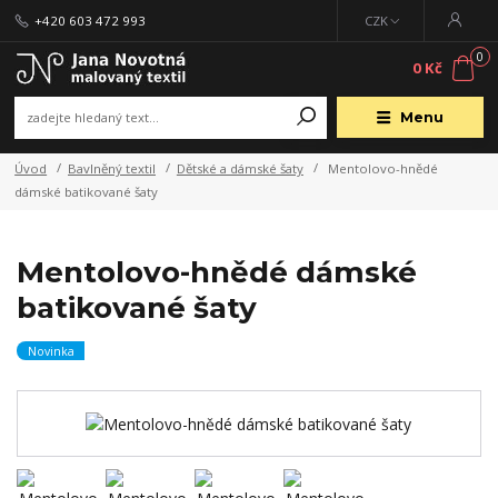
+420 603 472 993
CZK
0
0 Kč
Menu
Úvod
Bavlněný textil
Dětské a dámské šaty
Mentolovo-hnědé
dámské batikované šaty
Mentolovo-hnědé dámské
batikované šaty
Novinka