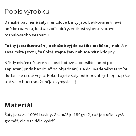
Popis výrobku
Dámské bavlněné šaty mentolové barvy jsou batikované tmavě
hnědou barvou, batika tvoří spirály. Velikost vyberte vpravo z
rozbalovacího seznamu.
Fotky jsou ilustrační, pokaždé vyjde batika maličko jinak.
Ale
zase máte jistotu, že úplně stejné šaty nebude mít nikdo jiný.
Někdy mívám některé velikosti hotové a odesílám hned po
zaplacení, jindy barvím až po objednání, ale do uvedeného termínu
dodání se určitě vejdu. Pokud byste šaty potřebovali rychleji, napište
a já se to budu snažit nějak vymyslet :-)
Materiál
Šaty jsou ze 100% bavlny. Gramáž je 180g/m2, což je trošku vyšší
gramáž, ale o to déle vydrží.