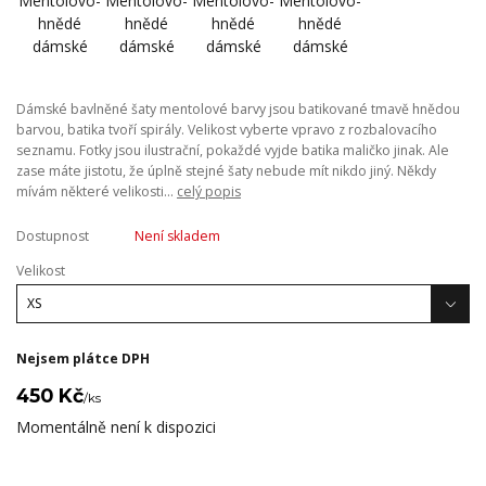
Dámské bavlněné šaty mentolové barvy jsou batikované tmavě hnědou
barvou, batika tvoří spirály. Velikost vyberte vpravo z rozbalovacího
seznamu. Fotky jsou ilustrační, pokaždé vyjde batika maličko jinak. Ale
zase máte jistotu, že úplně stejné šaty nebude mít nikdo jiný. Někdy
mívám některé velikosti...
celý popis
Dostupnost
Není skladem
Velikost
Nejsem plátce DPH
450 Kč
/
ks
Momentálně není k dispozici