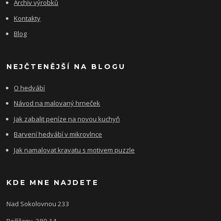
Archiv výrobků
Kontakty
Blog
NEJČTENĚJŠÍ NA BLOGU
O hedvábí
Návod na malovaný hrneček
Jak zabalit peníze na novou kuchyň
Barvení hedvábí v mikrovlnce
Jak namalovat kravatu s motivem puzzle
KDE MNE NAJDETE
Nad Sokolovnou 233