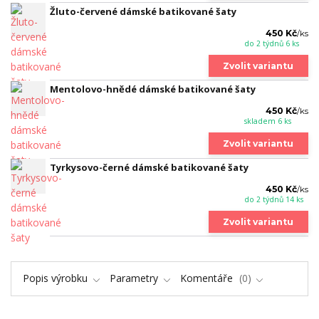
Žluto-červené dámské batikované šaty
450 Kč
/
ks
do 2 týdnů 6 ks
Zvolit variantu
Mentolovo-hnědé dámské batikované šaty
450 Kč
/
ks
skladem 6 ks
Zvolit variantu
Tyrkysovo-černé dámské batikované šaty
450 Kč
/
ks
do 2 týdnů 14 ks
Zvolit variantu
Popis výrobku
Parametry
Komentáře
0