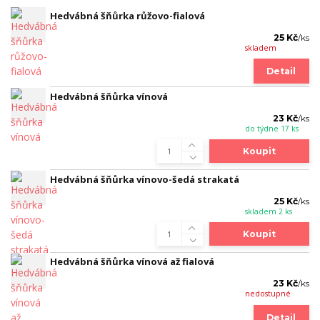
Hedvábná šňůrka růžovo-fialová
25 Kč
/
ks
skladem
Detail
Hedvábná šňůrka vínová
23 Kč
/
ks
do týdne 17 ks
Koupit
Hedvábná šňůrka vínovo-šedá strakatá
25 Kč
/
ks
skladem 2 ks
Koupit
Hedvábná šňůrka vínová až fialová
23 Kč
/
ks
nedostupné
Detail