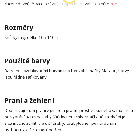
chcete dozvědět více o různých typech hedvábí, klikněte
zde
.
Rozměry
Šňůrky mají délku 105-110 cm.
Použité barvy
Barveno zažehlovacími barvami na hedvábí značky Marabu, barvy
jsou řádně zafixovány.
Praní a žehlení
Doporučuji ruční praní v jemném pracím prostředku nebo šamponu a
po vyprání narovnat, aby šňůrky neuschly zmačkané. Hedvábí je
sice možné žehlit, ale u šňůrek je to zbytečné - po narovnání
uschnou tak, že to není potřeba.