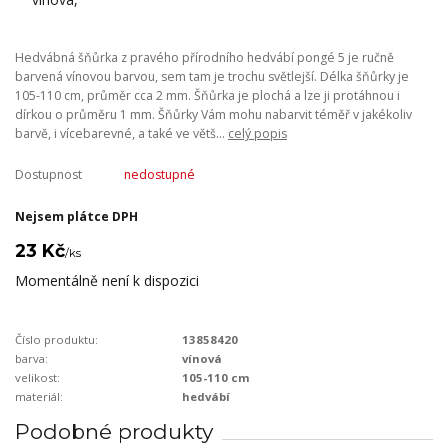
Hedvábná šňůrka z pravého přírodního hedvábí pongé 5 je ručně
barvená vínovou barvou, sem tam je trochu světlejší. Délka šňůrky je
105-110 cm, průměr cca 2 mm. Šňůrka je plochá a lze ji protáhnou i
dírkou o průměru 1 mm. Šňůrky Vám mohu nabarvit téměř v jakékoliv
barvě, i vícebarevné, a také ve větš...
celý popis
Dostupnost
nedostupné
Nejsem plátce DPH
23 Kč
/
ks
Momentálně není k dispozici
Číslo produktu:
13858420
barva:
vínová
velikost:
105-110 cm
materiál:
hedvábí
Podobné produkty