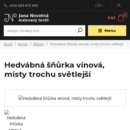
+420 603 472 993
CZK
0
0 Kč
Menu
Úvod
Archiv
Šňůrky
Hedvábná šňůrka vínová, místy trochu světlejší
Hedvábná šňůrka vínová,
místy trochu světlejší