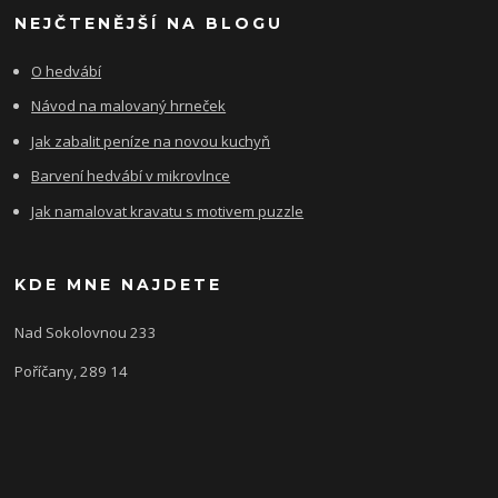
NEJČTENĚJŠÍ NA BLOGU
O hedvábí
Návod na malovaný hrneček
Jak zabalit peníze na novou kuchyň
Barvení hedvábí v mikrovlnce
Jak namalovat kravatu s motivem puzzle
KDE MNE NAJDETE
Nad Sokolovnou 233
Poříčany, 289 14