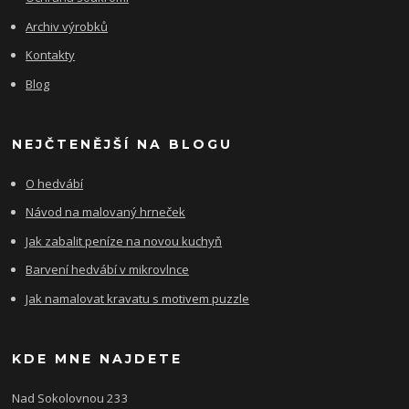
Archiv výrobků
Kontakty
Blog
NEJČTENĚJŠÍ NA BLOGU
O hedvábí
Návod na malovaný hrneček
Jak zabalit peníze na novou kuchyň
Barvení hedvábí v mikrovlnce
Jak namalovat kravatu s motivem puzzle
KDE MNE NAJDETE
Nad Sokolovnou 233