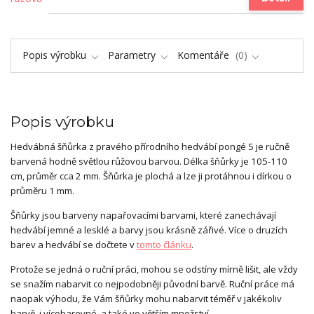
Popis výrobku
Parametry
Komentáře
0
Popis výrobku
Hedvábná šňůrka z pravého přírodního hedvábí pongé 5 je ručně
barvená hodně světlou růžovou barvou. Délka šňůrky je 105-110
cm, průměr cca 2 mm. Šňůrka je plochá a lze ji protáhnou i dírkou o
průměru 1 mm.
Šňůrky jsou barveny napařovacími barvami, které zanechávají
hedvábí jemné a lesklé a barvy jsou krásně zářivé. Více o druzích
barev a hedvábí se dočtete v
tomto článku
.
Protože se jedná o ruční práci, mohou se odstíny mírně lišit, ale vždy
se snažím nabarvit co nejpodobněji původní barvě. Ruční práce má
naopak výhodu, že Vám šňůrky mohu nabarvit téměř v jakékoliv
barvě, i vícebarevné, a také ve větším množství.