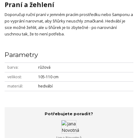
Praní a žehlení
Doporučuji ruční praní v jemném pracím prostředku nebo šamponu a
po vyprání narovnat, aby šňůrky neuschly zmačkané. Hedvábí je
sice možné žehlit, ale u šňůrek je to zbytečné - po narovnání
uschnou tak, že to není potřeba.
Parametry
barva
růžová
velikost
105-110 cm
materiál
hedvábí
Potřebujete poradit?
Jana Novotná