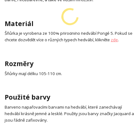
Materiál
Šňůrka je vyrobena ze 100% přírodního hedvábí Pongé 5. Pokud se
chcete dozvědět více o různých typech hedvábí, klikněte
zde
.
Rozměry
Šňůrky mají délku 105-110 cm.
Použité barvy
Barveno napařovacími barvami na hedvábí, které zanechávají
hedvábí krásně jemné a lesklé. Použity jsou barvy značky Jacquard a
jsou řádně zafixovány.