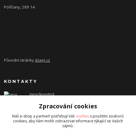
Poříčany, 289 14
Původní stránky
dzejn.cz
KONTAKTY
Jana Novotná
+420 603 472 993
Zpracování cookies
dzejn.n@email.cz
Náš e-shop a partneři potřebují Váš
souhlas
s použitím souborů
cookies, aby Vám mohli zobrazovat informace týkající se Vašich
zájmů.