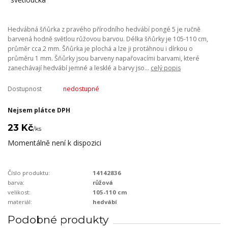
Hedvábná šňůrka z pravého přírodního hedvábí pongé 5 je ručně
barvená hodně světlou růžovou barvou. Délka šňůrky je 105-110 cm,
průměr cca 2 mm. Šňůrka je plochá a lze ji protáhnou i dírkou o
průměru 1 mm. Šňůrky jsou barveny napařovacími barvami, které
zanechávají hedvábí jemné a lesklé a barvy jso...
celý popis
Dostupnost
nedostupné
Nejsem plátce DPH
23 Kč
/
ks
Momentálně není k dispozici
Číslo produktu:
14142836
barva:
růžová
velikost:
105-110 cm
materiál:
hedvábí
Podobné produkty