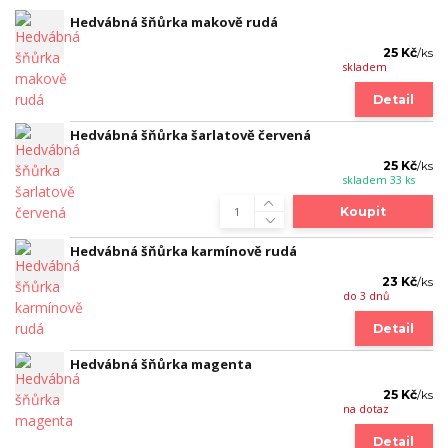
Hedvábná šňůrka makově rudá
25 Kč
/
ks
skladem
Detail
Hedvábná šňůrka šarlatově červená
25 Kč
/
ks
skladem 33 ks
Koupit
Hedvábná šňůrka karmínově rudá
23 Kč
/
ks
do 3 dnů
Detail
Hedvábná šňůrka magenta
25 Kč
/
ks
na dotaz
Detail