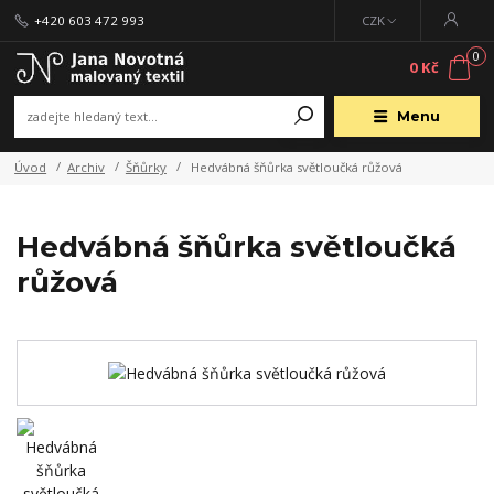
+420 603 472 993
CZK
0
0 Kč
Menu
Úvod
Archiv
Šňůrky
Hedvábná šňůrka světloučká růžová
Hedvábná šňůrka světloučká
růžová