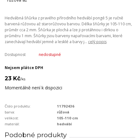
Hedvábná šňůrka z pravého přírodního hedvábí pongé 5 je ručně
barvená růžovou až starorůžovou barvou. Délka šňůrky je 105-110 cm,
průměr cca 2 mm. Šňůrka je plochá a lze ji protáhnou i dírkou o
průměru 1 mm. Šňůrky jsou barveny napařovacími barvami, které
zanechávají hedvábí jemné a lesklé a barvy j...
celý popis
Dostupnost
nedostupné
Nejsem plátce DPH
23 Kč
/
ks
Momentálně není k dispozici
Číslo produktu:
11792436
barva:
růžová
velikost:
105-110 cm
materiál:
hedvábí
Podobné produkty