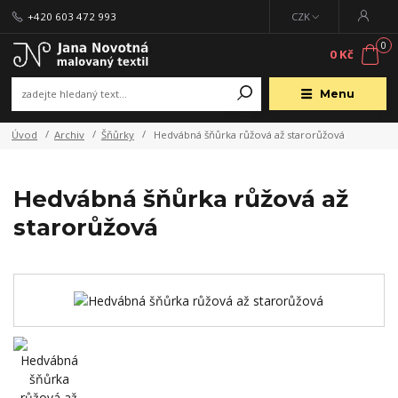
+420 603 472 993
CZK
0
0 Kč
Menu
Úvod
Archiv
Šňůrky
Hedvábná šňůrka růžová až starorůžová
Hedvábná šňůrka růžová až
starorůžová