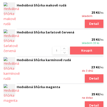
Hedvábná šňůrka makově rudá
25 Kč
/
ks
skladem
Detail
Hedvábná šňůrka šarlatově červená
25 Kč
/
ks
skladem 33 ks
Koupit
Hedvábná šňůrka karmínově rudá
23 Kč
/
ks
do 3 dnů
Detail
Hedvábná šňůrka magenta
25 Kč
/
ks
na dotaz
Detail