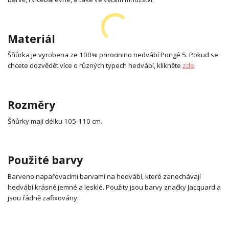
Materiál
Šňůrka je vyrobena ze 100% přírodního hedvábí Pongé 5. Pokud se
chcete dozvědět více o různých typech hedvábí, klikněte
zde
.
Rozměry
Šňůrky mají délku 105-110 cm.
Použité barvy
Barveno napařovacími barvami na hedvábí, které zanechávají
hedvábí krásně jemné a lesklé. Použity jsou barvy značky Jacquard a
jsou řádně zafixovány.