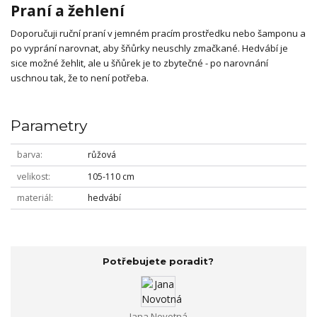
Praní a žehlení
Doporučuji ruční praní v jemném pracím prostředku nebo šamponu a
po vyprání narovnat, aby šňůrky neuschly zmačkané. Hedvábí je
sice možné žehlit, ale u šňůrek je to zbytečné - po narovnání
uschnou tak, že to není potřeba.
Parametry
barva
růžová
velikost
105-110 cm
materiál
hedvábí
Potřebujete poradit?
Jana Novotná