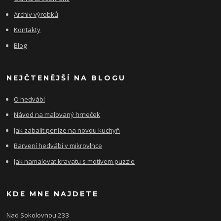
Archiv výrobků
Kontakty
Blog
NEJČTENĚJŠÍ NA BLOGU
O hedvábí
Návod na malovaný hrneček
Jak zabalit peníze na novou kuchyň
Barvení hedvábí v mikrovlnce
Jak namalovat kravatu s motivem puzzle
KDE MNE NAJDETE
Nad Sokolovnou 233