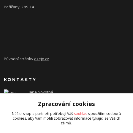
Poříčany, 289 14
Původní stránky
dzejn.cz
KONTAKTY
Jana Novotná
+420 603 472 993
Zpracování cookies
dzejn.n@email.cz
Náš e-shop a partneři potřebují Váš
souhlas
s použitím souborů
cookies, aby Vám mohli zobrazovat informace týkající se Vašich
zájmů.