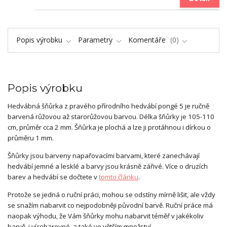
Popis výrobku
Parametry
Komentáře
0
Popis výrobku
Hedvábná šňůrka z pravého přírodního hedvábí pongé 5 je ručně
barvená růžovou až starorůžovou barvou. Délka šňůrky je 105-110
cm, průměr cca 2 mm. Šňůrka je plochá a lze ji protáhnou i dírkou o
průměru 1 mm.
Šňůrky jsou barveny napařovacími barvami, které zanechávají
hedvábí jemné a lesklé a barvy jsou krásně zářivé. Více o druzích
barev a hedvábí se dočtete v
tomto článku
.
Protože se jedná o ruční práci, mohou se odstíny mírně lišit, ale vždy
se snažím nabarvit co nejpodobněji původní barvě. Ruční práce má
naopak výhodu, že Vám šňůrky mohu nabarvit téměř v jakékoliv
barvě, i vícebarevné, a také ve větším množství.