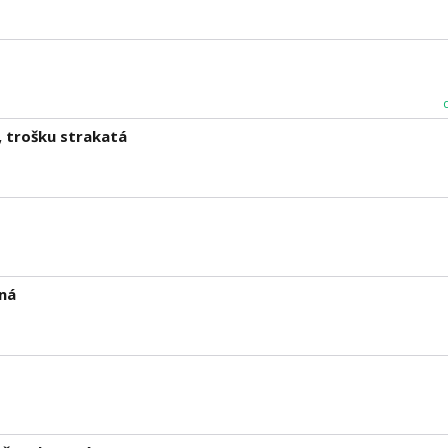
 trošku strakatá
ná