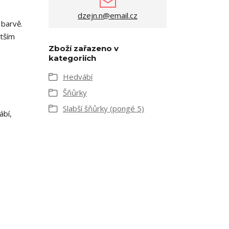
dzejn.n@email.cz
 barvě.
ětším
Zboží zařazeno v
kategoriích
Hedvábí
Šňůrky
Slabší šňůrky (pongé 5)
ábí,