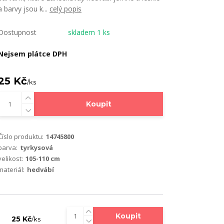
a barvy jsou k...
celý popis
Dostupnost
skladem 1 ks
Nejsem plátce DPH
25 Kč
/
ks
Koupit
Číslo produktu:
14745800
barva:
tyrkysová
velikost:
105-110 cm
materiál:
hedvábí
Koupit
25 Kč
/
ks