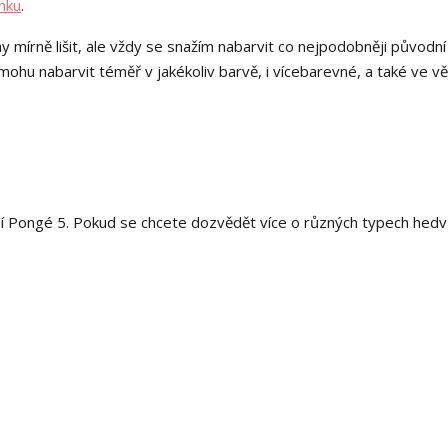
nku
.
y mírně lišit, ale vždy se snažím nabarvit co nejpodobněji původní
hu nabarvit téměř v jakékoliv barvě, i vícebarevné, a také ve v
í Pongé 5. Pokud se chcete dozvědět více o různých typech hedv