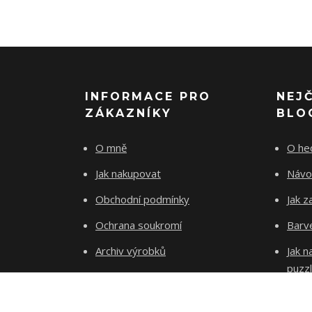
INFORMACE PRO
NEJ
ZÁKAZNÍKY
BLO
O mně
O he
Jak nakupovat
Návo
Obchodní podmínky
Jak z
Ochrana soukromí
Barve
Archiv výrobků
Jak 
puzz
Kontakty
Blog