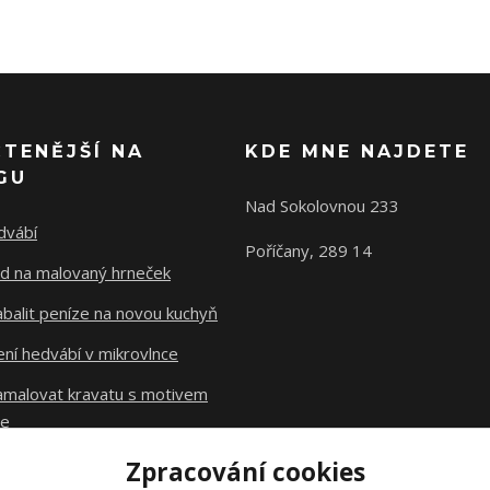
ČTENĚJŠÍ NA
KDE MNE NAJDETE
GU
Nad Sokolovnou 233
dvábí
Poříčany, 289 14
d na malovaný hrneček
abalit peníze na novou kuchyň
ní hedvábí v mikrovlnce
namalovat kravatu s motivem
le
Zpracování cookies
Původní stránky
dzejn.cz