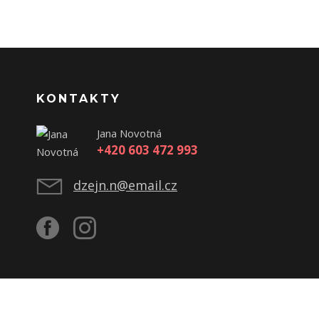
KONTAKTY
Jana Novotná
+420 603 472 993
dzejn.n@email.cz