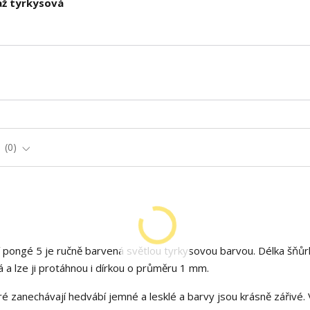
až tyrkysová
e
0
pongé 5 je ručně barvená světlou tyrkysovou barvou. Délka šňůr
a lze ji protáhnou i dírkou o průměru 1 mm.
é zanechávají hedvábí jemné a lesklé a barvy jsou krásně zářivé. 