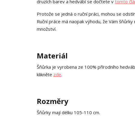
druzích barev a hedvábí se dočtete v
tomto člá
Protože se jedná o ruční práci, mohou se odstín
Ruční práce má naopak výhodu, že Vám šňůrky mo
množství.
Materiál
Šňůrka je vyrobena ze 100% přírodního hedváb
klikněte
zde
.
Rozměry
Šňůrky mají délku 105-110 cm.