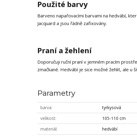
Použité barvy
Barveno napařovacími barvami na hedvábí, které
Jacquard a jsou řádně zafixovány.
Praní a žehlení
Doporučuji ruční praní v jemném pracím prostř
zmačkané. Hedvábí je sice možné žehlit, ale u š
Parametry
barva
tyrkysová
velikost
105-110 cm
materiál
hedvábí