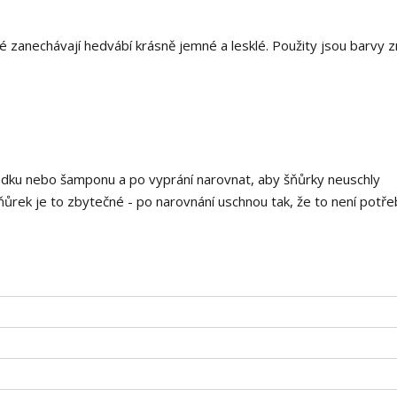
 zanechávají hedvábí krásně jemné a lesklé. Použity jsou barvy 
edku nebo šamponu a po vyprání narovnat, aby šňůrky neuschly
ňůrek je to zbytečné - po narovnání uschnou tak, že to není potře