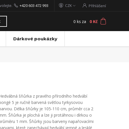
volejte.
+420 603 472 993
CZK
Přihlášení
0
ks
za
0 Kč
t
Dárkové poukázky
Hedvábná šňůrka z pravého přírodního hedvábí
pongé 5 je ručně barvená světlou tyrkysovou
barvou. Délka šňůrky je 105-110 cm, průměr cca 2
mm. Šňůrka je plochá a lze ji protáhnou i dírkou o
průměru 1 mm. Šňůrky jsou barveny napařovacími
barvami, které zanechávají hedvábí jemné a lesklé