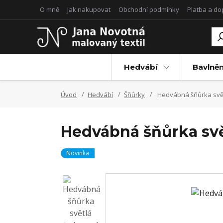
O mně
Jak nakupovat
Obchodní podmínky
Platba a d
Hedvábí
Bavlněn
Úvod
Hedvábí
Šňůrky
Hedvábná šňůrka svět
Hedvábná šňůrka svě
Novinka