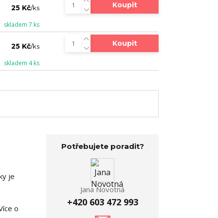
Koupit
25 Kč
/
ks
skladem 7 ks
Koupit
25 Kč
/
ks
skladem 4 ks
Potřebujete poradit?
ky je
Jana Novotná
+420 603 472 993
Více o