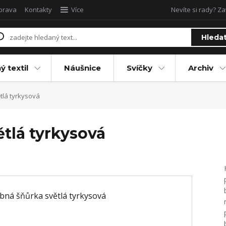
oprava
Kontakty
Více
Nevíte si rady? Za
Hleda
ý textil
Náušnice
Svíčky
Archiv
lá tyrkysová
tlá tyrkysová