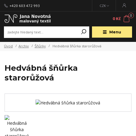
+420 603 472 993
CZK
0
0 Kč
Menu
Úvod
Archiv
Šňůrky
Hedvábná šňůrka starorůžová
Hedvábná šňůrka
starorůžová