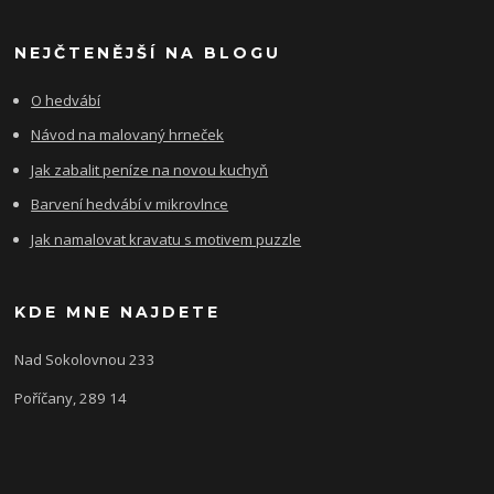
NEJČTENĚJŠÍ NA BLOGU
O hedvábí
Návod na malovaný hrneček
Jak zabalit peníze na novou kuchyň
Barvení hedvábí v mikrovlnce
Jak namalovat kravatu s motivem puzzle
KDE MNE NAJDETE
Nad Sokolovnou 233
Poříčany, 289 14