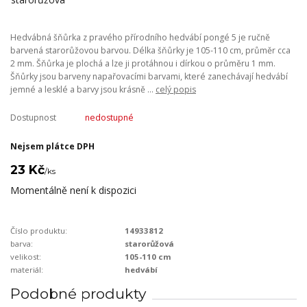
Hedvábná šňůrka z pravého přírodního hedvábí pongé 5 je ručně
barvená starorůžovou barvou. Délka šňůrky je 105-110 cm, průměr cca
2 mm. Šňůrka je plochá a lze ji protáhnou i dírkou o průměru 1 mm.
Šňůrky jsou barveny napařovacími barvami, které zanechávají hedvábí
jemné a lesklé a barvy jsou krásně ...
celý popis
Dostupnost
nedostupné
Nejsem plátce DPH
23 Kč
/
ks
Momentálně není k dispozici
Číslo produktu:
14933812
barva:
starorůžová
velikost:
105-110 cm
materiál:
hedvábí
Podobné produkty