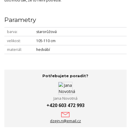
Parametry
barva
starorůžová
velikost
105-110 cm
materiál
hedvábí
Potřebujete poradit?
Jana Novotná
+420 603 472 993
dzejn.n@email.cz