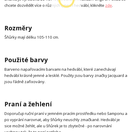
chcete dozvědět více o různých typech hedvábí, klikněte
zde
.
Rozměry
Šňůrky mají délku 105-110 cm.
Použité barvy
Barveno napařovacími barvami na hedvábí, které zanechávají
hedvábí krásně jemné a lesklé. Použity jsou barvy značky Jacquard a
jsou řádně zafixovány.
Praní a žehlení
Doporučuji ruční praní v jemném pracím prostředku nebo šamponu a
po vyprání narovnat, aby šňůrky neuschly zmačkané. Hedvábí je
sice možné žehlit, ale u šňůrek je to zbytečné - po narovnání
uschnou tak, že to není potřeba.