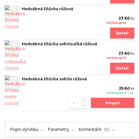
Hedvábná šňůrka růžová
23 Kč
/
ks
nedostupné
Detail
Hedvábná šňůrka světloučká růžová
23 Kč
/
ks
nedostupné
Detail
Hedvábná šňůrka světle růžová
25 Kč
/
ks
nedostupné 1 ks
Koupit
Popis výrobku
Parametry
Komentáře
0