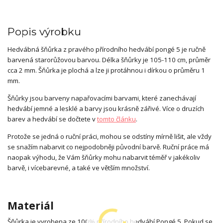
Popis výrobku
Hedvábná šňůrka z pravého přírodního hedvábí pongé 5 je ručně
barvená starorůžovou barvou. Délka šňůrky je 105-110 cm, průměr
cca 2 mm. Šňůrka je plochá a lze ji protáhnou i dírkou o průměru 1
mm.
Šňůrky jsou barveny napařovacími barvami, které zanechávají
hedvábí jemné a lesklé a barvy jsou krásně zářivé. Více o druzích
barev a hedvábí se dočtete v
tomto článku
.
Protože se jedná o ruční práci, mohou se odstíny mírně lišit, ale vždy
se snažím nabarvit co nejpodobněji původní barvě. Ruční práce má
naopak výhodu, že Vám šňůrky mohu nabarvit téměř v jakékoliv
barvě, i vícebarevné, a také ve větším množství.
Materiál
Šňůrka je vyrobena ze 100% přírodního hedvábí Pongé 5. Pokud se