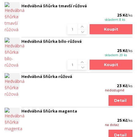
Hedvábná šňůrka tmavší růžová
25 Kč
/
ks
skladem 8 ks
Koupit
Hedvábná šňůrka bílo-růžová
25 Kč
/
ks
skladem 20 ks
Koupit
Hedvábná šňůrka růžová
23 Kč
/
ks
nedostupné
Detail
Hedvábná šňůrka magenta
25 Kč
/
ks
na dotaz
Detail