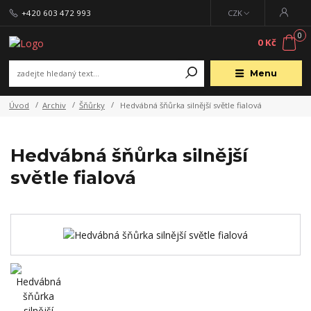
+420 603 472 993
CZK
0
0 Kč
Menu
Úvod
Archiv
Šňůrky
Hedvábná šňůrka silnější světle fialová
Hedvábná šňůrka silnější
světle fialová