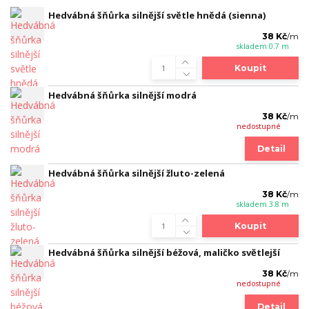
Hedvábná šňůrka silnější světle hnědá (sienna)
38 Kč
/
m
skladem 0.7 m
Koupit
Hedvábná šňůrka silnější modrá
38 Kč
/
m
nedostupné
Detail
Hedvábná šňůrka silnější žluto-zelená
38 Kč
/
m
skladem 3.8 m
Koupit
Hedvábná šňůrka silnější béžová, maličko světlejší
38 Kč
/
m
nedostupné
Detail