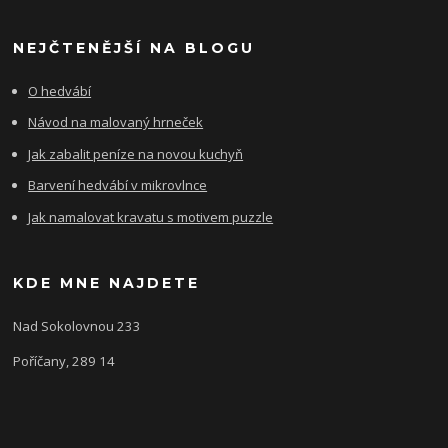
NEJČTENĚJŠÍ NA BLOGU
O hedvábí
Návod na malovaný hrneček
Jak zabalit peníze na novou kuchyň
Barvení hedvábí v mikrovlnce
Jak namalovat kravatu s motivem puzzle
KDE MNE NAJDETE
Nad Sokolovnou 233
Poříčany, 289 14