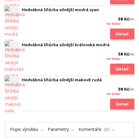
Hedvábná šňůrka silnější modrá cyan
38 Kč
/
m
na dotaz
Detail
Hedvábná šňůrka silnější královská modrá
38 Kč
/
m
na dotaz
Detail
Hedvábná šňůrka silnější makově rudá
38 Kč
/
m
na dotaz
Detail
Popis výrobku
Parametry
Komentáře
0