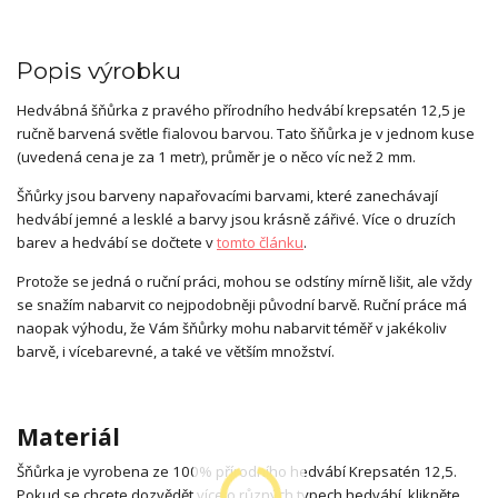
Popis výrobku
Hedvábná šňůrka z pravého přírodního hedvábí krepsatén 12,5 je
ručně barvená světle fialovou barvou. Tato šňůrka je v jednom kuse
(uvedená cena je za 1 metr), průměr je o něco víc než 2 mm.
Šňůrky jsou barveny napařovacími barvami, které zanechávají
hedvábí jemné a lesklé a barvy jsou krásně zářivé. Více o druzích
barev a hedvábí se dočtete v
tomto článku
.
Protože se jedná o ruční práci, mohou se odstíny mírně lišit, ale vždy
se snažím nabarvit co nejpodobněji původní barvě. Ruční práce má
naopak výhodu, že Vám šňůrky mohu nabarvit téměř v jakékoliv
barvě, i vícebarevné, a také ve větším množství.
Materiál
Šňůrka je vyrobena ze 100% přírodního hedvábí Krepsatén 12,5.
Pokud se chcete dozvědět více o různých typech hedvábí, klikněte