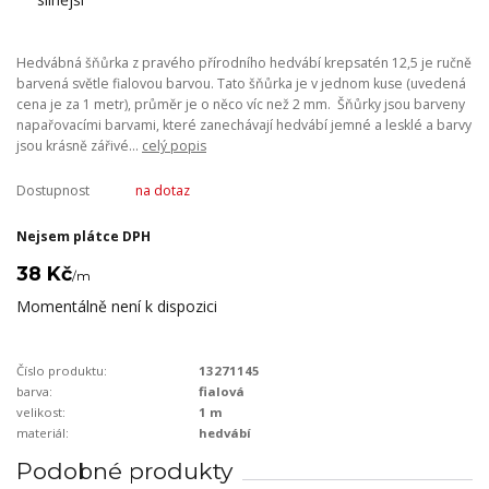
Hedvábná šňůrka z pravého přírodního hedvábí krepsatén 12,5 je ručně
barvená světle fialovou barvou. Tato šňůrka je v jednom kuse (uvedená
cena je za 1 metr), průměr je o něco víc než 2 mm. Šňůrky jsou barveny
napařovacími barvami, které zanechávají hedvábí jemné a lesklé a barvy
jsou krásně zářivé...
celý popis
Dostupnost
na dotaz
Nejsem plátce DPH
38 Kč
/
m
Momentálně není k dispozici
Číslo produktu:
13271145
barva:
fialová
velikost:
1 m
materiál:
hedvábí
Podobné produkty