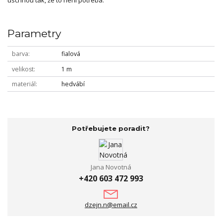
uschnou tak, že to není potřeba.
Parametry
barva
fialová
velikost
1 m
materiál
hedvábí
Potřebujete poradit?
Jana Novotná
+420 603 472 993
dzejn.n@email.cz