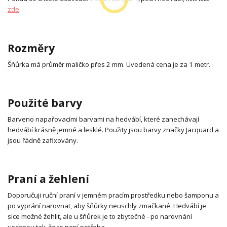
zde
.
Rozměry
Šňůrka má průměr maličko přes 2 mm. Uvedená cena je za 1 metr.
Použité barvy
Barveno napařovacími barvami na hedvábí, které zanechávají
hedvábí krásně jemné a lesklé. Použity jsou barvy značky Jacquard a
jsou řádně zafixovány.
Praní a žehlení
Doporučuji ruční praní v jemném pracím prostředku nebo šamponu a
po vyprání narovnat, aby šňůrky neuschly zmačkané. Hedvábí je
sice možné žehlit, ale u šňůrek je to zbytečné - po narovnání