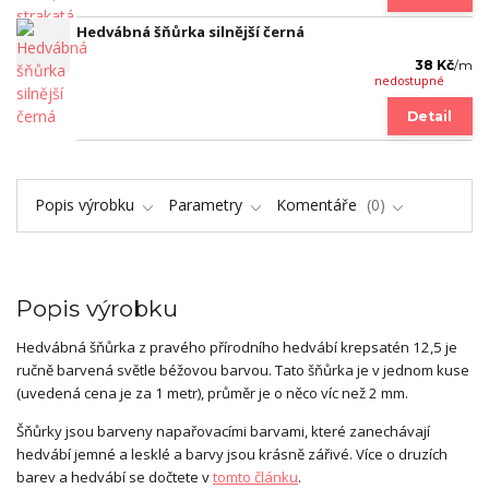
Hedvábná šňůrka silnější černá
38 Kč
/
m
nedostupné
Detail
Popis výrobku
Parametry
Komentáře
0
Popis výrobku
Hedvábná šňůrka z pravého přírodního hedvábí krepsatén 12,5 je
ručně barvená světle béžovou barvou. Tato šňůrka je v jednom kuse
(uvedená cena je za 1 metr), průměr je o něco víc než 2 mm.
Šňůrky jsou barveny napařovacími barvami, které zanechávají
hedvábí jemné a lesklé a barvy jsou krásně zářivé. Více o druzích
barev a hedvábí se dočtete v
tomto článku
.