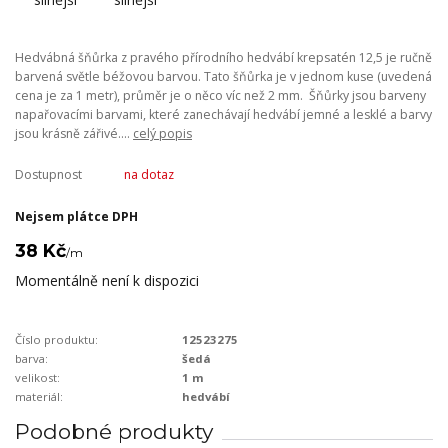
Hedvábná šňůrka z pravého přírodního hedvábí krepsatén 12,5 je ručně
barvená světle béžovou barvou. Tato šňůrka je v jednom kuse (uvedená
cena je za 1 metr), průměr je o něco víc než 2 mm. Šňůrky jsou barveny
napařovacími barvami, které zanechávají hedvábí jemné a lesklé a barvy
jsou krásně zářivé....
celý popis
Dostupnost
na dotaz
Nejsem plátce DPH
38 Kč
/
m
Momentálně není k dispozici
Číslo produktu:
12523275
barva:
šedá
velikost:
1 m
materiál:
hedvábí
Podobné produkty