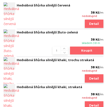
Hedvábná šňůrka silnější červená
38 Kč
/
m
nedostupné
Detail
Hedvábná šňůrka silnější žluto-zelená
38 Kč
/
m
skladem 3.8 m
Koupit
Hedvábná šňůrka silnější khaki, trochu strakatá
38 Kč
/
m
nedostupné
Detail
Hedvábná šňůrka silnější khaki, strakatá
38 Kč
/
m
nedostupné
Detail