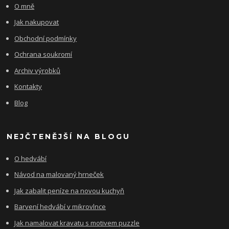
O mně
Jak nakupovat
Obchodní podmínky
Ochrana soukromí
Archiv výrobků
Kontakty
Blog
NEJČTENĚJŠÍ NA BLOGU
O hedvábí
Návod na malovaný hrneček
Jak zabalit peníze na novou kuchyň
Barvení hedvábí v mikrovlnce
Jak namalovat kravatu s motivem puzzle