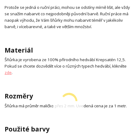
Protože se jedná o ruční práci, mohou se odstíny mírně lišit, ale vždy
se snažím nabarvit co nejpodobněji původní barvě. Ruční práce má
naopak výhodu, že Vám šňůrky mohu nabarvit téměř v jakékoliv
barvě, i vícebarevné, a také ve větším množství.
Materiál
Šňůrka je vyrobena ze 100% přírodního hedvábí Krepsatén 12,5.
Pokud se chcete dozvědět více o různých typech hedvábí, klikněte
zde
.
Rozměry
Šňůrka má průměr maličko přes 2 mm. Uvedená cena je za 1 metr.
Použité barvy