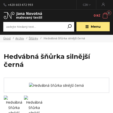
+420 603 472 993
CZK
0
0 Kč
Menu
Úvod
Archiv
Šňůrky
Hedvábná šňůrka silnější černá
Hedvábná šňůrka silnější
černá