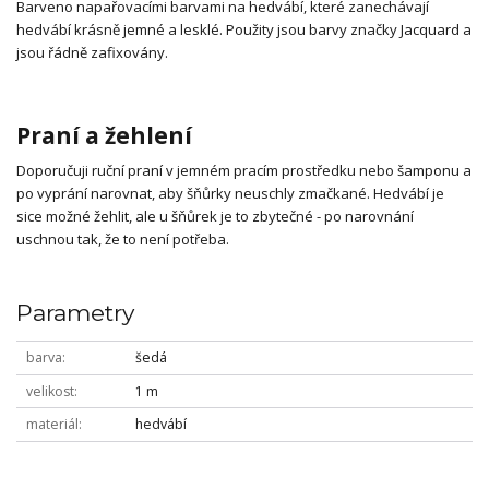
Barveno napařovacími barvami na hedvábí, které zanechávají
hedvábí krásně jemné a lesklé. Použity jsou barvy značky Jacquard a
jsou řádně zafixovány.
Praní a žehlení
Doporučuji ruční praní v jemném pracím prostředku nebo šamponu a
po vyprání narovnat, aby šňůrky neuschly zmačkané. Hedvábí je
sice možné žehlit, ale u šňůrek je to zbytečné - po narovnání
uschnou tak, že to není potřeba.
Parametry
barva
šedá
velikost
1 m
materiál
hedvábí