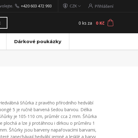
volejte.
+420 603 472 993
CZK
Přihlášení
0
ks
za
0 Kč
t
Dárkové poukázky
Hedvábná šňůrka z pravého přírodního hedvábí
pongé 5 je ručně barvená šedou barvou. Délka
šňůrky je 105-110 cm, průměr cca 2 mm. Šňůrka
je plochá a lze ji protáhnou i dírkou o průměru 1
mm. Šňůrky jsou barveny napařovacími barvami,
které zanechávají hedvábí jemné a lesklé a barvy