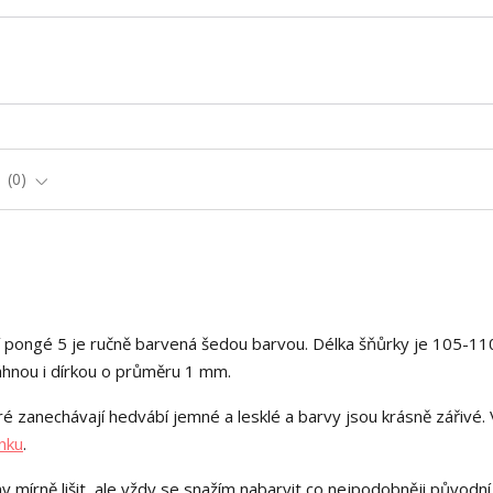
e
0
 pongé 5 je ručně barvená šedou barvou. Délka šňůrky je 105-11
táhnou i dírkou o průměru 1 mm.
é zanechávají hedvábí jemné a lesklé a barvy jsou krásně zářivé. 
nku
.
y mírně lišit, ale vždy se snažím nabarvit co nejpodobněji původní