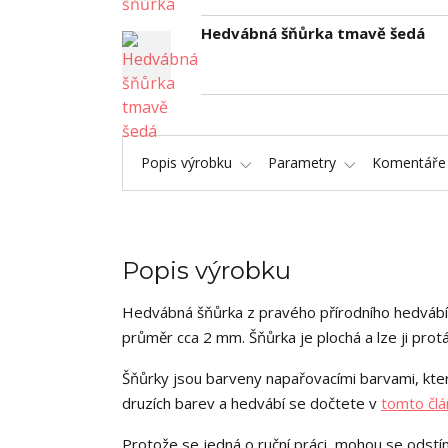
Hedvábná šňůrka tmavě šedá
Popis výrobku
Parametry
Komentář
Popis výrobku
Hedvábná šňůrka z pravého přírodního hedvábí
průměr cca 2 mm. Šňůrka je plochá a lze ji pro
Šňůrky jsou barveny napařovacími barvami, kter
druzích barev a hedvábí se dočtete v
tomto člá
Protože se jedná o ruční práci, mohou se odstín