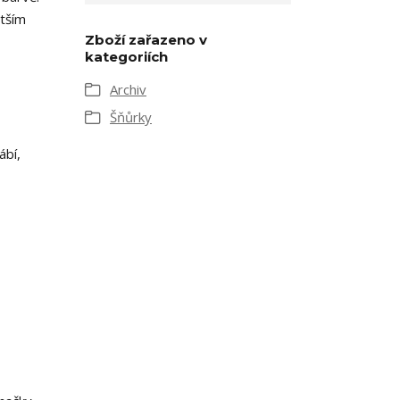
ětším
Zboží zařazeno v
kategoriích
Archiv
Šňůrky
ábí,