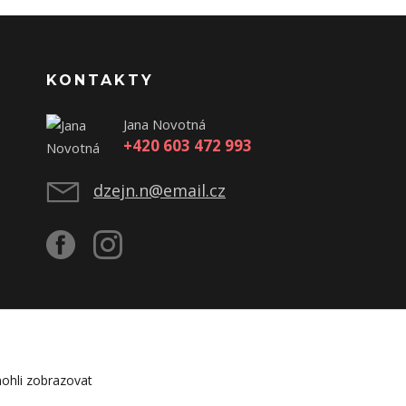
KONTAKTY
Jana Novotná
+420 603 472 993
dzejn.n@email.cz
ohli zobrazovat