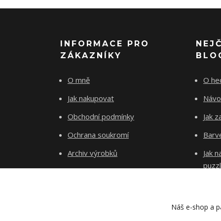
INFORMACE PRO
NEJ
ZÁKAZNÍKY
BLO
O mně
O he
Jak nakupovat
Návo
Obchodní podmínky
Jak z
Ochrana soukromí
Barve
Archiv výrobků
Jak 
puzz
Kontakty
Blog
Náš e-shop a pa