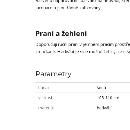
Barveno napařovacími barvami na hedvábí, které
Jacquard a jsou řádně zafixovány.
Praní a žehlení
Doporučuji ruční praní v jemném pracím prostř
zmačkané. Hedvábí je sice možné žehlit, ale u š
Parametry
barva
šedá
velikost
105-110 cm
materiál
hedvábí