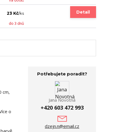
na dotaz
Detail
23 Kč
/
ks
do 3 dnů
Potřebujete poradit?
0 cm,
Jana Novotná
+420 603 472 993
Více o
dzejn.n@email.cz
 barvě.