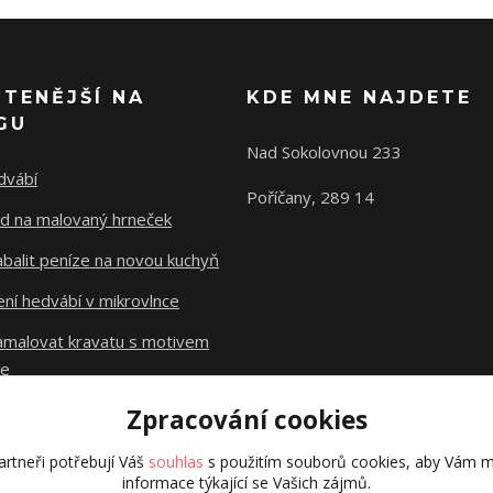
ČTENĚJŠÍ NA
KDE MNE NAJDETE
GU
Nad Sokolovnou 233
dvábí
Poříčany, 289 14
d na malovaný hrneček
abalit peníze na novou kuchyň
ní hedvábí v mikrovlnce
namalovat kravatu s motivem
le
Zpracování cookies
Původní stránky
dzejn.cz
rtneři potřebují Váš
souhlas
s použitím souborů cookies, aby Vám m
informace týkající se Vašich zájmů.