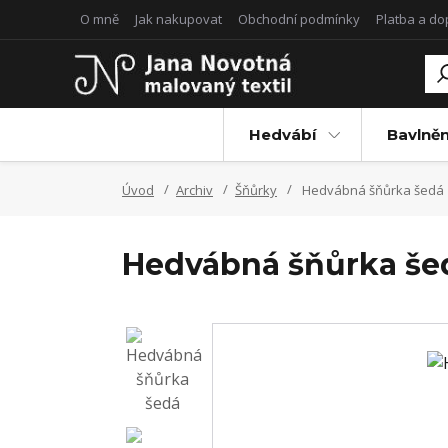
O mně
Jak nakupovat
Obchodní podmínky
Platba a d
Hedvábí
Bavlněn
Úvod
Archiv
Šňůrky
Hedvábná šňůrka šedá
Hedvábná šňůrka še