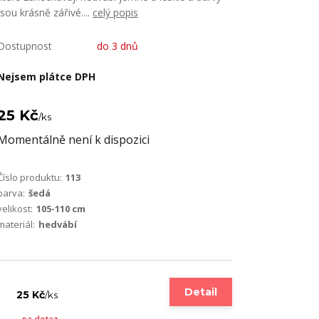
jsou krásně zářivé....
celý popis
Dostupnost
do 3 dnů
Nejsem plátce DPH
25 Kč
/
ks
Momentálně není k dispozici
Číslo produktu:
113
barva:
šedá
velikost:
105-110 cm
materiál:
hedvábí
Detail
25 Kč
/
ks