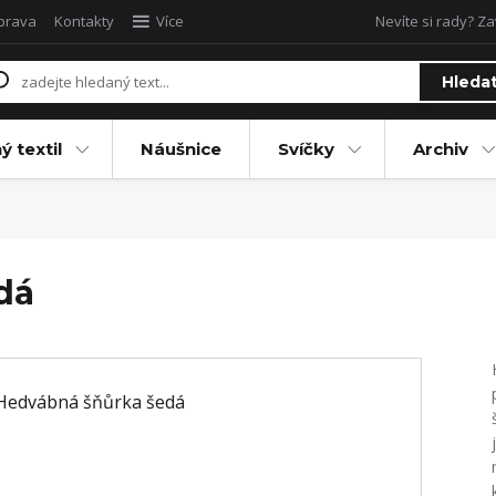
oprava
Kontakty
Více
Nevíte si rady? Za
Hleda
ý textil
Náušnice
Svíčky
Archiv
dá