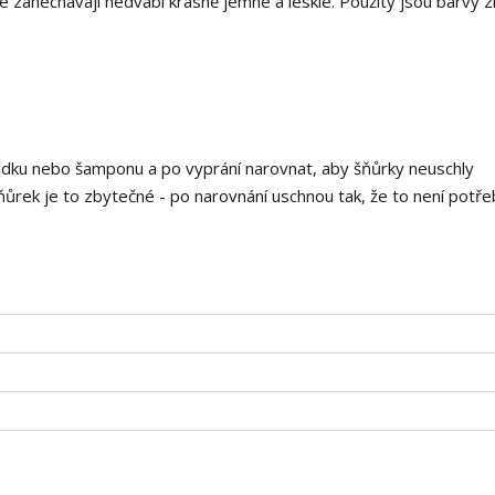
 zanechávají hedvábí krásně jemné a lesklé. Použity jsou barvy 
edku nebo šamponu a po vyprání narovnat, aby šňůrky neuschly
ňůrek je to zbytečné - po narovnání uschnou tak, že to není potře