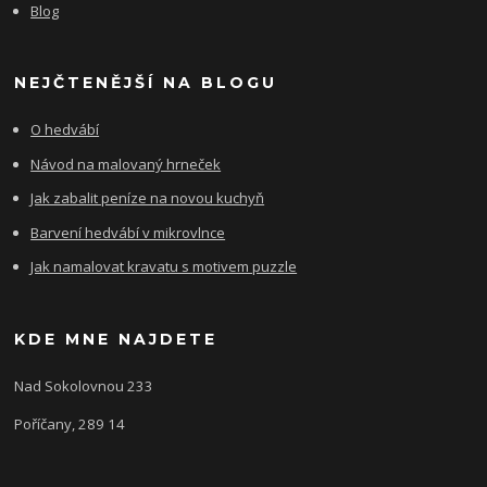
Blog
NEJČTENĚJŠÍ NA BLOGU
O hedvábí
Návod na malovaný hrneček
Jak zabalit peníze na novou kuchyň
Barvení hedvábí v mikrovlnce
Jak namalovat kravatu s motivem puzzle
KDE MNE NAJDETE
Nad Sokolovnou 233
Poříčany, 289 14