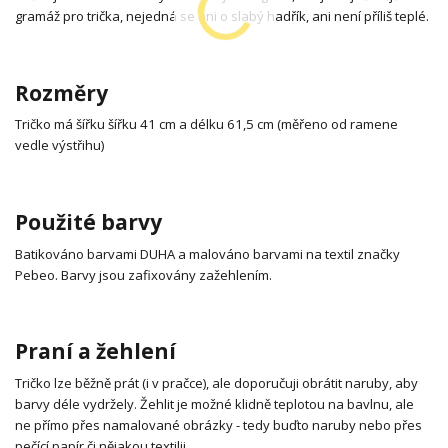
gramáž pro trička, nejedná se ani o slabý hadřík, ani není příliš teplé.
Rozměry
Tričko má šířku šířku 41 cm a délku 61,5 cm (měřeno od ramene
vedle výstřihu)
Použité barvy
Batikováno barvami DUHA a malováno barvami na textil značky
Pebeo. Barvy jsou zafixovány zažehlením.
Praní a žehlení
Tričko lze běžně prát (i v pračce), ale doporučuji obrátit naruby, aby
barvy déle vydržely. Žehlit je možné klidně teplotou na bavlnu, ale
ne přímo přes namalované obrázky - tedy buďto naruby nebo přes
pečící papír či nějakou textilii.