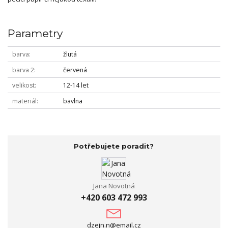
Parametry
barva
žlutá
barva 2
červená
velikost
12-14 let
materiál
bavlna
Potřebujete poradit?
Jana Novotná
+420 603 472 993
dzejn.n@email.cz