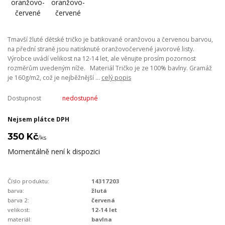
Tmavší žluté dětské tričko je batikované oranžovou a červenou barvou,
na přední straně jsou natisknuté oranžovočervené javorové listy.
Výrobce uvádí velikost na 12-14 let, ale věnujte prosím pozornost
rozměrům uvedeným níže. Materiál Tričko je ze 100% bavlny. Gramáž
je 160g/m2, což je nejběžnější ...
celý popis
Dostupnost
nedostupné
Nejsem plátce DPH
350 Kč
/
ks
Momentálně není k dispozici
Číslo produktu:
14317203
barva:
žlutá
barva 2:
červená
velikost:
12-14 let
materiál:
bavlna