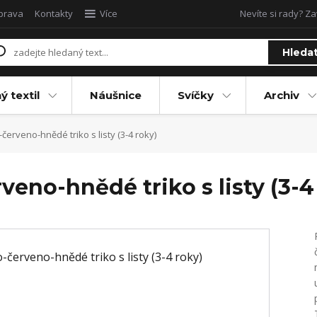
oprava
Kontakty
Více
Nevíte si rady? Za
Hleda
ý textil
Náušnice
Svíčky
Archiv
-červeno-hnědé triko s listy (3-4 roky)
veno-hnědé triko s listy (3-4