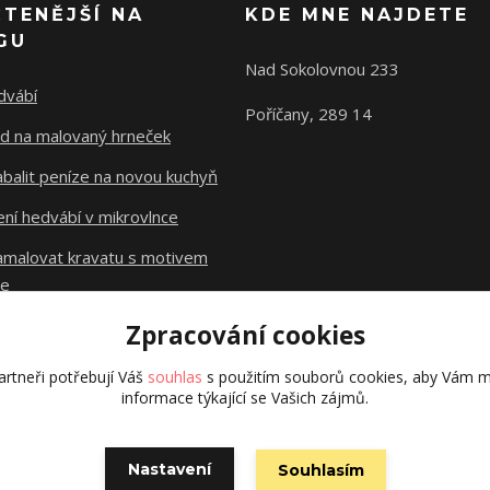
ČTENĚJŠÍ NA
KDE MNE NAJDETE
GU
Nad Sokolovnou 233
dvábí
Poříčany, 289 14
d na malovaný hrneček
abalit peníze na novou kuchyň
ní hedvábí v mikrovlnce
namalovat kravatu s motivem
le
Zpracování cookies
Původní stránky
dzejn.cz
rtneři potřebují Váš
souhlas
s použitím souborů cookies, aby Vám m
informace týkající se Vašich zájmů.
Nastavení
Souhlasím