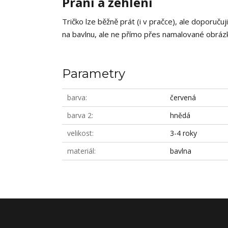
Praní a žehlení
Tričko lze běžně prát (i v pračce), ale doporučuj
na bavlnu, ale ne přímo přes namalované obrázky
Parametry
barva
červená
barva 2
hnědá
velikost
3-4 roky
materiál
bavlna