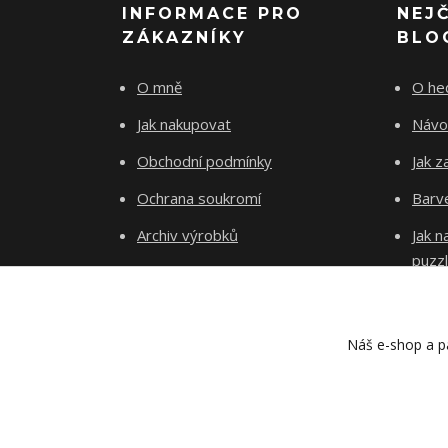
INFORMACE PRO
NEJ
ZÁKAZNÍKY
BLO
O mně
O he
Jak nakupovat
Návo
Obchodní podmínky
Jak z
Ochrana soukromí
Barve
Archiv výrobků
Jak 
puzz
Kontakty
Blog
Náš e-shop a pa