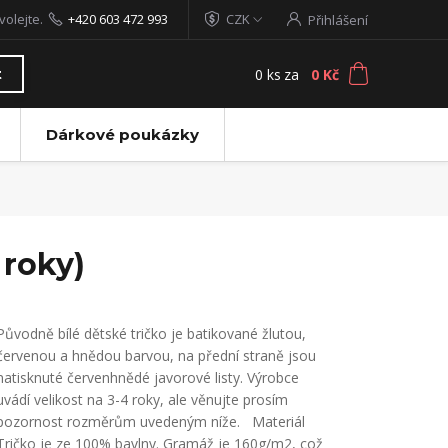
volejte.
+420 603 472 993
CZK
Přihlášení
0
ks
za
0 Kč
t
Dárkové poukázky
 roky)
Původně bílé dětské tričko je batikované žlutou,
červenou a hnědou barvou, na přední straně jsou
natisknuté červenhnědé javorové listy. Výrobce
uvádí velikost na 3-4 roky, ale věnujte prosím
pozornost rozměrům uvedeným níže. Materiál
Tričko je ze 100% bavlny. Gramáž je 160g/m2, což