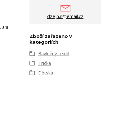
dzejn.n@email.cz
 ani
Zboží zařazeno v
kategoriích
Bavlněný textil
Trička
Dětská