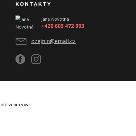
KONTAKTY
Jana Novotná
+420 603 472 993
dzejn.n@email.cz
ohli zobrazovat