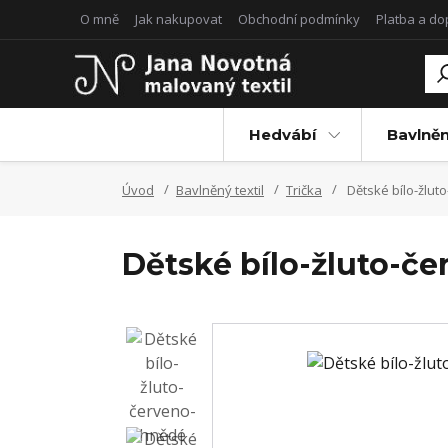
O mně
Jak nakupovat
Obchodní podmínky
Platba a d
Hedvábí
Bavlněn
Úvod
Bavlněný textil
Trička
Dětské bílo-žluto
Dětské bílo-žluto-čer