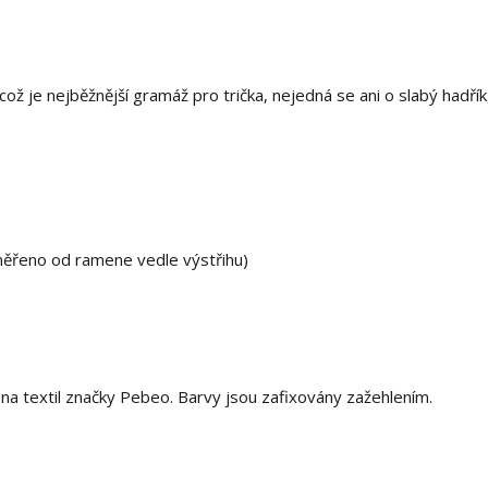
ž je nejběžnější gramáž pro trička, nejedná se ani o slabý hadřík,
(měřeno od ramene vedle výstřihu)
 textil značky Pebeo. Barvy jsou zafixovány zažehlením.