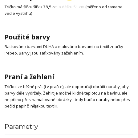
Tričko má šířku šířku 38,5 cm a délku 51 cm (měřeno od ramene
vedle výstřihu)
Použité barvy
Batikováno barvami DUHA a malováno barvami na textil značky
Pebeo. Barvy jsou zafixovány zažehlením.
Praní a žehlení
Tričko lze běžně prát (i v pračce), ale doporučuji obrátit naruby, aby
barvy déle vydržely. Žehlit je možné klidně teplotou na bavlnu, ale
ne přímo přes namalované obrázky - tedy buďto naruby nebo přes
pečící papír či nějakou textilii.
Parametry