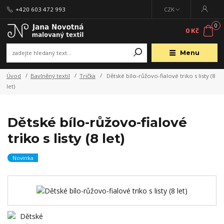
+420 603 472 993
CZK
0
0 Kč
Menu
Úvod
Bavlněný textil
Trička
Dětské bílo-růžovo-fialové triko s listy (8
let)
Dětské bílo-růžovo-fialové
triko s listy (8 let)
Novinka