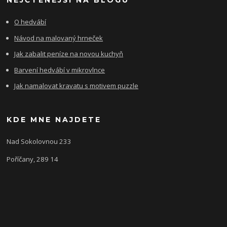
NEJČTENĚJŠÍ NA BLOGU
O hedvábí
Návod na malovaný hrneček
Jak zabalit peníze na novou kuchyň
Barvení hedvábí v mikrovlnce
Jak namalovat kravatu s motivem puzzle
KDE MNE NAJDETE
Nad Sokolovnou 233
Poříčany, 289 14