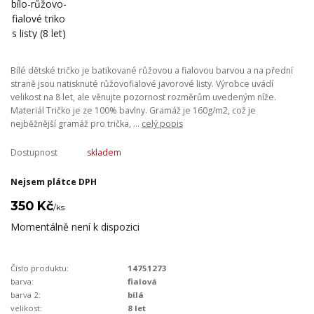
Bílé dětské tričko je batikované růžovou a fialovou barvou a na přední
straně jsou natisknuté růžovofialové javorové listy. Výrobce uvádí
velikost na 8 let, ale věnujte pozornost rozměrům uvedeným níže.
Materiál Tričko je ze 100% bavlny. Gramáž je 160g/m2, což je
nejběžnější gramáž pro trička, ...
celý popis
Dostupnost
skladem
Nejsem plátce DPH
350 Kč
/
ks
Momentálně není k dispozici
Číslo produktu:
14751273
barva:
fialová
barva 2:
bílá
velikost:
8 let