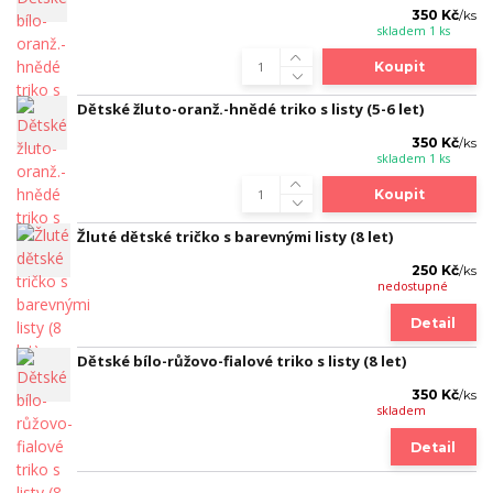
350 Kč
/
ks
skladem 1 ks
Koupit
Dětské žluto-oranž.-hnědé triko s listy (5-6 let)
350 Kč
/
ks
skladem 1 ks
Koupit
Žluté dětské tričko s barevnými listy (8 let)
250 Kč
/
ks
nedostupné
Detail
Dětské bílo-růžovo-fialové triko s listy (8 let)
350 Kč
/
ks
skladem
Detail