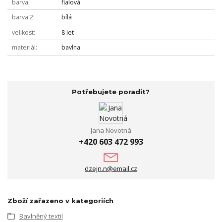
barva
fialová
barva 2
bílá
velikost
8 let
materiál
bavlna
Potřebujete poradit?
Jana Novotná
+420 603 472 993
dzejn.n@email.cz
Zboží zařazeno v kategoriích
Bavlněný textil