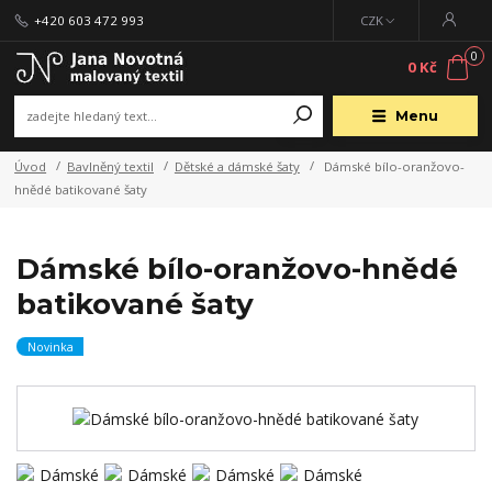
+420 603 472 993
CZK
0
0 Kč
Menu
Úvod
Bavlněný textil
Dětské a dámské šaty
Dámské bílo-oranžovo-
hnědé batikované šaty
Dámské bílo-oranžovo-hnědé
batikované šaty
Novinka