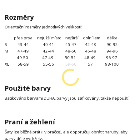
Rozměry
Orientační rozměry jednotlivých velikostí:
přes prsa nejužší místo nejširší dolní lem délka
S 43-44 40-41 45-47 42-43 90-92
M 47-49 42-44 48-50 46-48 94-96
L 49-50 47-49 50-51 48-49 96-97
XL 58-59 55-56 59-60 57 98-100
Použité barvy
Batikováno barvami DUHA, barvy jsou zafixovány, takže nepouští.
Praní a žehlení
Šaty lze běžně prát (i v pračce), ale doporučuji obrátit naruby, aby
barvy déle vydržely.