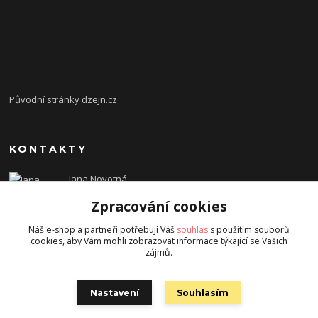
Původní stránky
dzejn.cz
KONTAKTY
Jana Novotná
+420 603 472 993
Zpracování cookies
dzejn.n@email.cz
Náš e-shop a partneři potřebují Váš
souhlas
s použitím souborů
cookies, aby Vám mohli zobrazovat informace týkající se Vašich
zájmů.
Nastavení
Souhlasím