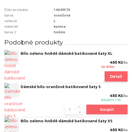
Číslo produktu:
14649576
barva:
oranžová
velikost:
L
materiál:
bavlna
barva 2:
hnědá
Podobné produkty
Bílo-zeleno-hnědé dámské batikované šaty XL
450 Kč
/
ks
na dotaz
Detail
Dámské bílo-oranžové batikované šaty S
450 Kč
/
ks
skladem 1 ks
Koupit
Bílo-zeleno-hnědé dámské batikované šaty XS
450 Kč
/
ks