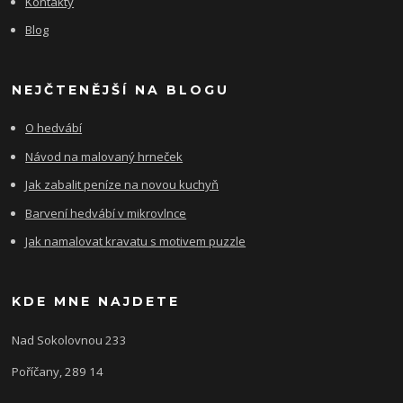
Kontakty
Blog
NEJČTENĚJŠÍ NA BLOGU
O hedvábí
Návod na malovaný hrneček
Jak zabalit peníze na novou kuchyň
Barvení hedvábí v mikrovlnce
Jak namalovat kravatu s motivem puzzle
KDE MNE NAJDETE
Nad Sokolovnou 233
Poříčany, 289 14