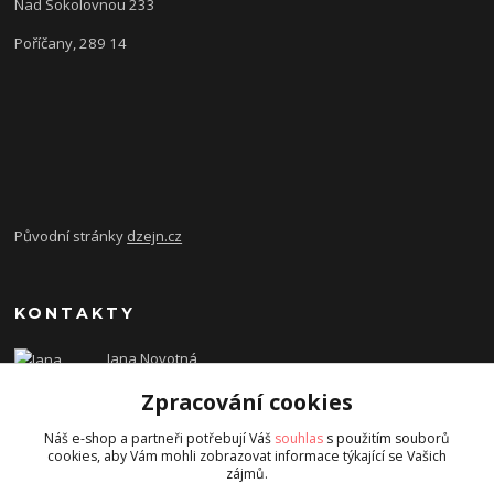
Nad Sokolovnou 233
Poříčany, 289 14
Původní stránky
dzejn.cz
KONTAKTY
Jana Novotná
+420 603 472 993
Zpracování cookies
dzejn.n@email.cz
Náš e-shop a partneři potřebují Váš
souhlas
s použitím souborů
cookies, aby Vám mohli zobrazovat informace týkající se Vašich
zájmů.