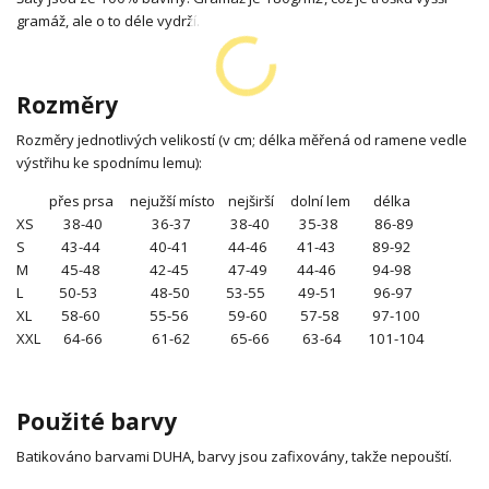
gramáž, ale o to déle vydrží.
Rozměry
Rozměry jednotlivých velikostí (v cm; délka měřená od ramene vedle
výstřihu ke spodnímu lemu):
přes prsa nejužší místo nejširší dolní lem délka
XS 38-40 36-37 38-40 35-38 86-89
S 43-44 40-41 44-46 41-43 89-92
M 45-48 42-45 47-49 44-46 94-98
L 50-53 48-50 53-55 49-51 96-97
XL 58-60 55-56 59-60 57-58 97-100
XXL 64-66 61-62 65-66 63-64 101-104
Použité barvy
Batikováno barvami DUHA, barvy jsou zafixovány, takže nepouští.