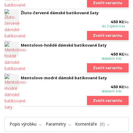
Zvolit variantu
Žluto-červené dámské batikované šaty
450 Kč
/
ks
do 2 týdnů 6 ks
Zvolit variantu
Mentolovo-hnědé dámské batikované šaty
450 Kč
/
ks
skladem 6 ks
Zvolit variantu
Mentolovo-modré dámské batikované šaty
450 Kč
/
ks
skladem 6 ks
Zvolit variantu
Popis výrobku
Parametry
Komentáře
0