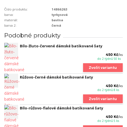
Číslo produktu:
14866263
barva:
tyrkysová
materiál:
bavlna
barva 2:
černá
Podobné produkty
Bílo-žluto-červené dámské batikované šaty
450 Kč
/
ks
do 2 týdnů 50 ks
Zvolit variantu
Růžovo-černé dámské batikované šaty
450 Kč
/
ks
do 2 týdnů 8 ks
Zvolit variantu
Bílo-růžovo-fialové dámské batikované šaty
450 Kč
/
ks
do 2 týdnů 5 ks