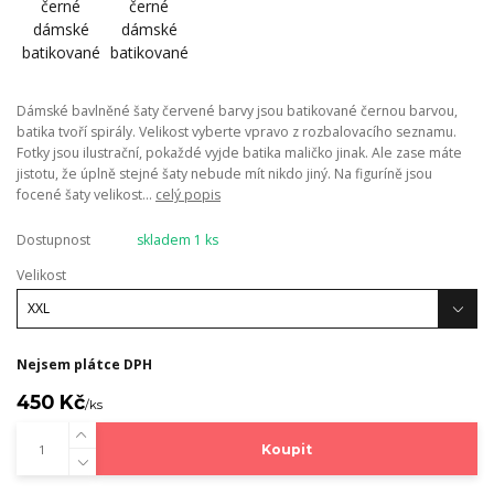
Dámské bavlněné šaty červené barvy jsou batikované černou barvou,
batika tvoří spirály. Velikost vyberte vpravo z rozbalovacího seznamu.
Fotky jsou ilustrační, pokaždé vyjde batika maličko jinak. Ale zase máte
jistotu, že úplně stejné šaty nebude mít nikdo jiný. Na figuríně jsou
focené šaty velikost...
celý popis
Dostupnost
skladem 1 ks
Velikost
Nejsem plátce DPH
450 Kč
/
ks
Koupit