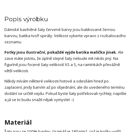
Popis výrobku
Dámské bavlněné šaty červené barvy jsou batikované černou
barvou, batika tvoří spirály. Velikost vyberte vpravo z rozbalovacího
seznamu.
Fotky jsou ilustrační, pokaždé vyjde batika maličko jinak.
Ale
zase máte jistotu, že úplně stejné šaty nebude mít nikdo jiný. Na
figuríně jsou focené šaty velikostí XS a S, na ramínkách převážně
větší velikosti.
Někdy mívám některé velikosti hotové a odesílám hned po
zaplacení, jindy barvím až po objednání, ale do uvedeného termínu
dodání se určitě vejdu. Pokud byste šaty potřebovali rychleji, napište
a já se to budu snažit nějak vymyslet :-)
Materiál
Šaty jsou ze 100% bavlny. Gramáž je 180g/m2, což je trošku vyšší