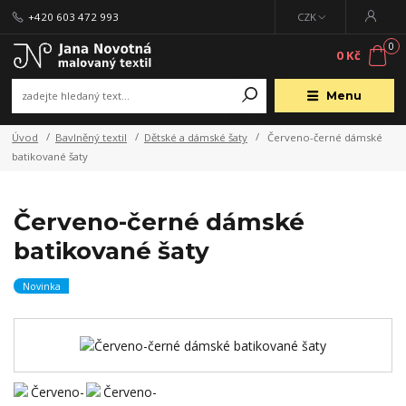
+420 603 472 993
CZK
0
0 Kč
Menu
Úvod
Bavlněný textil
Dětské a dámské šaty
Červeno-černé dámské
batikované šaty
Červeno-černé dámské
batikované šaty
Novinka