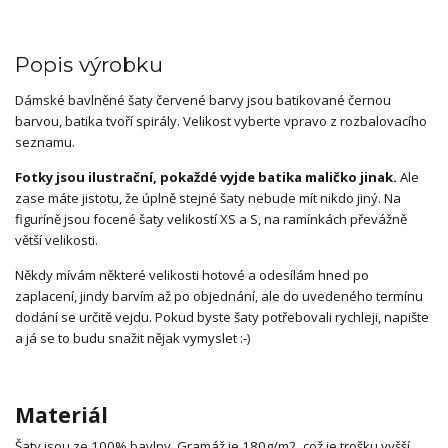
Popis výrobku
Dámské bavlněné šaty červené barvy jsou batikované černou
barvou, batika tvoří spirály. Velikost vyberte vpravo z rozbalovacího
seznamu.
Fotky jsou ilustrační, pokaždé vyjde batika maličko jinak.
Ale
zase máte jistotu, že úplně stejné šaty nebude mít nikdo jiný. Na
figuríně jsou focené šaty velikostí XS a S, na ramínkách převážně
větší velikosti.
Někdy mívám některé velikosti hotové a odesílám hned po
zaplacení, jindy barvím až po objednání, ale do uvedeného termínu
dodání se určitě vejdu. Pokud byste šaty potřebovali rychleji, napište
a já se to budu snažit nějak vymyslet :-)
Materiál
Šaty jsou ze 100% bavlny. Gramáž je 180g/m2, což je trošku vyšší