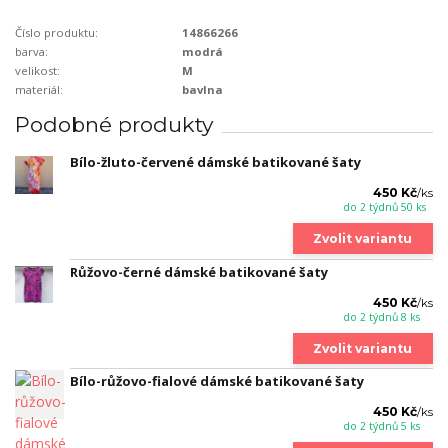
Číslo produktu:
14866266
barva:
modrá
velikost:
M
materiál:
bavlna
Podobné produkty
Bílo-žluto-červené dámské batikované šaty
450 Kč
/
ks
do 2 týdnů 50 ks
Zvolit variantu
Růžovo-černé dámské batikované šaty
450 Kč
/
ks
do 2 týdnů 8 ks
Zvolit variantu
Bílo-růžovo-fialové dámské batikované šaty
450 Kč
/
ks
do 2 týdnů 5 ks