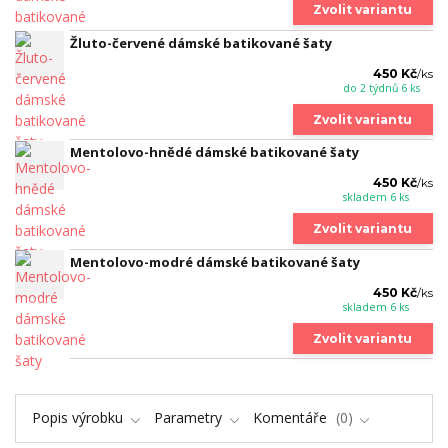
Zvolit variantu
Žluto-červené dámské batikované šaty
450 Kč
/
ks
do 2 týdnů 6 ks
Zvolit variantu
Mentolovo-hnědé dámské batikované šaty
450 Kč
/
ks
skladem 6 ks
Zvolit variantu
Mentolovo-modré dámské batikované šaty
450 Kč
/
ks
skladem 6 ks
Zvolit variantu
Popis výrobku
Parametry
Komentáře
0