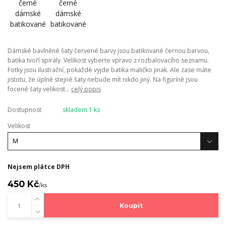
Dámské bavlněné šaty červené barvy jsou batikované černou barvou,
batika tvoří spirály. Velikost vyberte vpravo z rozbalovacího seznamu.
Fotky jsou ilustrační, pokaždé vyjde batika maličko jinak. Ale zase máte
jistotu, že úplně stejné šaty nebude mít nikdo jiný. Na figuríně jsou
focené šaty velikost...
celý popis
Dostupnost
skladem 1 ks
Velikost
Nejsem plátce DPH
450 Kč
/
ks
Koupit