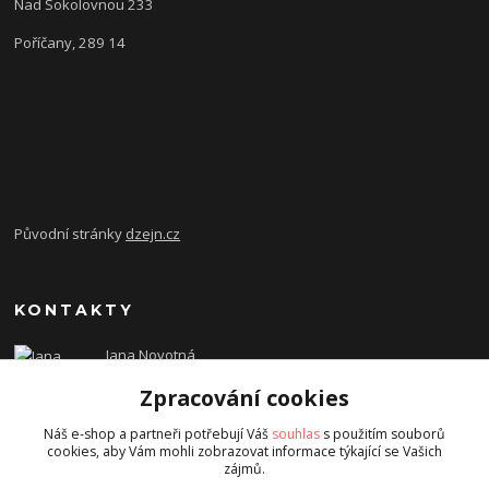
Nad Sokolovnou 233
Poříčany, 289 14
Původní stránky
dzejn.cz
KONTAKTY
Jana Novotná
+420 603 472 993
Zpracování cookies
dzejn.n@email.cz
Náš e-shop a partneři potřebují Váš
souhlas
s použitím souborů
cookies, aby Vám mohli zobrazovat informace týkající se Vašich
zájmů.