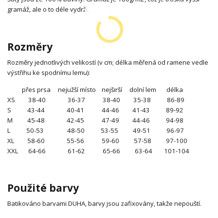
gramáž, ale o to déle vydrží.
Rozměry
Rozměry jednotlivých velikostí (v cm; délka měřená od ramene vedle
výstřihu ke spodnímu lemu):
přes prsa nejužší místo nejširší dolní lem délka
XS 38-40 36-37 38-40 35-38 86-89
S 43-44 40-41 44-46 41-43 89-92
M 45-48 42-45 47-49 44-46 94-98
L 50-53 48-50 53-55 49-51 96-97
XL 58-60 55-56 59-60 57-58 97-100
XXL 64-66 61-62 65-66 63-64 101-104
Použité barvy
Batikováno barvami DUHA, barvy jsou zafixovány, takže nepouští.