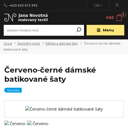
+420 603 472 993
CZK
0
0 Kč
Menu
Úvod
Bavlněný textil
Dětské a dámské šaty
Červeno-černé dámské
batikované šaty
Červeno-černé dámské
batikované šaty
Novinka