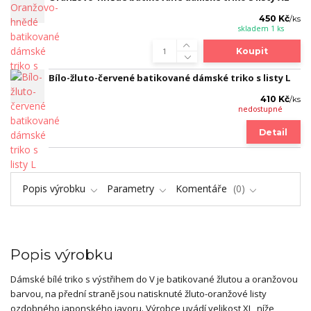
450 Kč
/
ks
skladem 1 ks
Koupit
Bílo-žluto-červené batikované dámské triko s listy L
410 Kč
/
ks
nedostupné
Detail
Popis výrobku
Parametry
Komentáře
0
Popis výrobku
Dámské bílé triko s výstřihem do V je batikované žlutou a oranžovou
barvou, na přední straně jsou natisknuté žluto-oranžové listy
ozdobného japonského javoru. Výrobce uvádí velikost XL, níže