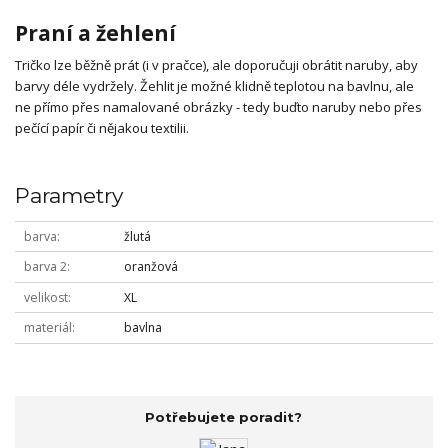
Praní a žehlení
Tričko lze běžně prát (i v pračce), ale doporučuji obrátit naruby, aby
barvy déle vydržely. Žehlit je možné klidně teplotou na bavlnu, ale
ne přímo přes namalované obrázky - tedy buďto naruby nebo přes
pečící papír či nějakou textilii.
Parametry
barva
žlutá
barva 2
oranžová
velikost
XL
materiál
bavlna
Potřebujete poradit?