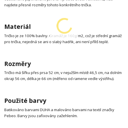
najdete přesné rozměry tohoto konkrétního trička.
Materiál
Tričko je ze 100% bavlny. Gramáž je 160g/m2, což je střední gramáž
pro trička, nejedná se ani o slabý hadřík, ani není příliš teplé.
Rozměry
Tričko má šířku přes prsa 52 cm, v nejužším místě 46,5 cm, na dolním
okraji 56 cm, délka je 66 cm (měřeno od ramene vedle výstřihu).
Použité barvy
Batikováno barvami DUHA a malováno barvami na textil značky
Pebeo. Barvy jsou zafixovány zažehlením.