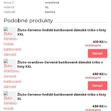
barva 2:
oranžová
velikost:
XL
materiál:
bavlna
Podobné produkty
Žluto-červeno-hnědé batikované dámské triko s listy
XXL
410 Kč
/
ks
nedostupné
Detail
Žluto-oranžovo-červené batikované dámské triko s
listy XXL
450 Kč
/
ks
nedostupné
Detail
Žluto-červeno-hnědé batikované dámské triko s listy
XL
450 Kč
/
ks
nedostupné