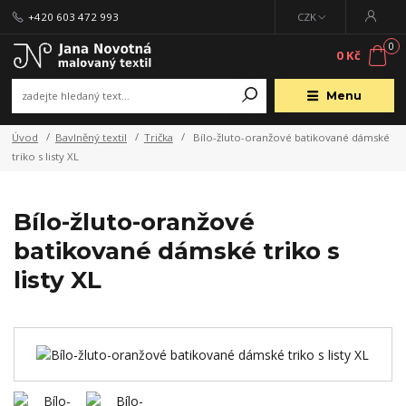
+420 603 472 993
CZK
0
0 Kč
Menu
Úvod
Bavlněný textil
Trička
Bílo-žluto-oranžové batikované dámské
triko s listy XL
Bílo-žluto-oranžové
batikované dámské triko s
listy XL