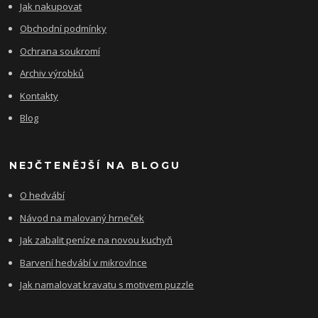
Jak nakupovat
Obchodní podmínky
Ochrana soukromí
Archiv výrobků
Kontakty
Blog
NEJČTENĚJŠÍ NA BLOGU
O hedvábí
Návod na malovaný hrneček
Jak zabalit peníze na novou kuchyň
Barvení hedvábí v mikrovlnce
Jak namalovat kravatu s motivem puzzle