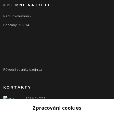
KDE MNE NAJDETE
Nad Sokolovnou 233
Poříčany, 289 14
Původní stránky
dzejn.cz
KONTAKTY
Jana Novotná
+420 603 472 993
Zpracování cookies
dzejn.n@email.cz