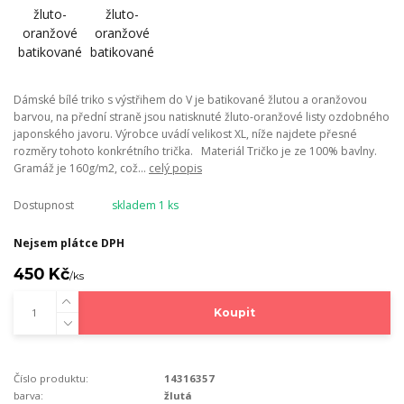
Dámské bílé triko s výstřihem do V je batikované žlutou a oranžovou
barvou, na přední straně jsou natisknuté žluto-oranžové listy ozdobného
japonského javoru. Výrobce uvádí velikost XL, níže najdete přesné
rozměry tohoto konkrétního trička. Materiál Tričko je ze 100% bavlny.
Gramáž je 160g/m2, což...
celý popis
Dostupnost
skladem 1 ks
Nejsem plátce DPH
450 Kč
/
ks
Koupit
Číslo produktu:
14316357
barva:
žlutá