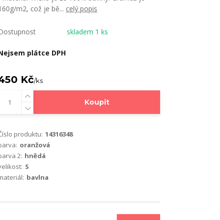
160g/m2, což je bě...
celý popis
Dostupnost
skladem 1 ks
Nejsem plátce DPH
450 Kč
/
ks
Koupit
Číslo produktu:
14316348
barva:
oranžová
barva 2:
hnědá
velikost:
S
materiál:
bavlna