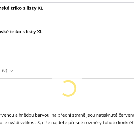
ké triko s listy XL
ké triko s listy XL
e
0
rvenou a hnědou barvou, na přední straně jsou natisknuté červen
bce uvádí velikost S, níže najdete přesné rozměry tohoto konkrét