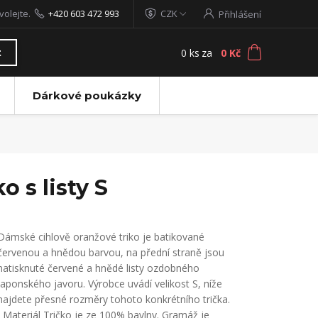
volejte.
+420 603 472 993
CZK
Přihlášení
0
ks
za
0 Kč
t
Dárkové poukázky
 s listy S
Dámské cihlově oranžové triko je batikované
červenou a hnědou barvou, na přední straně jsou
natisknuté červené a hnědé listy ozdobného
japonského javoru. Výrobce uvádí velikost S, níže
najdete přesné rozměry tohoto konkrétního trička.
Materiál Tričko je ze 100% bavlny. Gramáž je