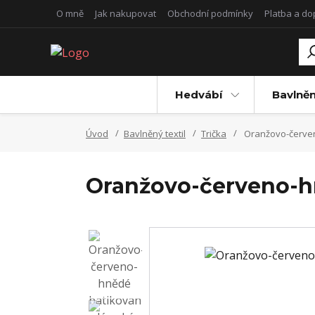
O mně
Jak nakupovat
Obchodní podmínky
Platba a d
Hedvábí
Bavlněn
Úvod
Bavlněný textil
Trička
Oranžovo-červeno
Oranžovo-červeno-hn