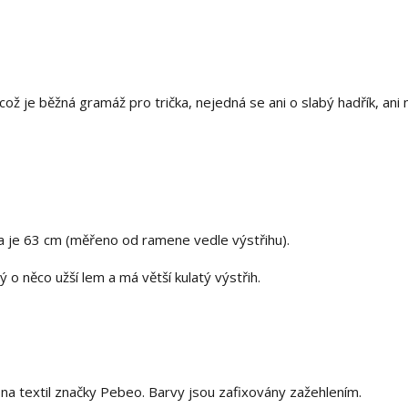
ž je běžná gramáž pro trička, nejedná se ani o slabý hadřík, ani 
ka je 63 cm (měřeno od ramene vedle výstřihu).
ý o něco užší lem a má větší kulatý výstřih.
 textil značky Pebeo. Barvy jsou zafixovány zažehlením.