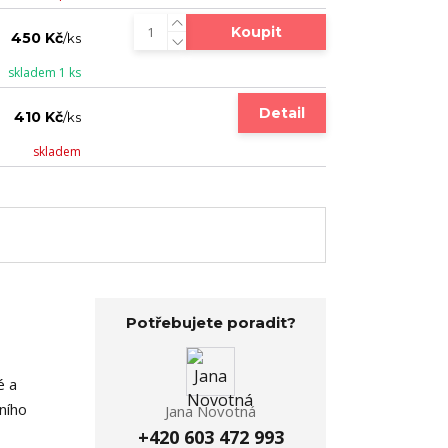
Koupit
450 Kč
/
ks
skladem 1 ks
Detail
410 Kč
/
ks
skladem
Potřebujete poradit?
é a
ního
Jana Novotná
+420 603 472 993