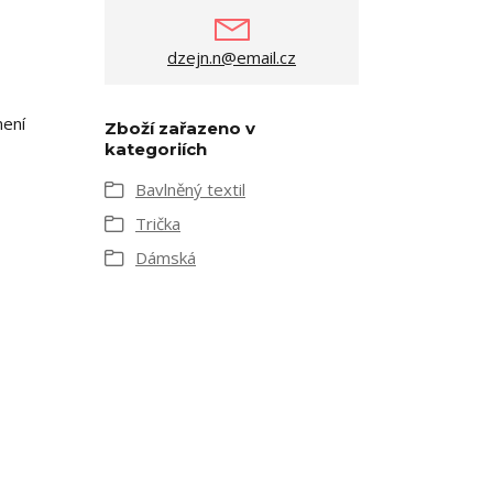
dzejn.n@email.cz
není
Zboží zařazeno v
kategoriích
Bavlněný textil
Trička
Dámská