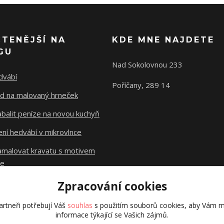
ČTENĚJŠÍ NA
KDE MNE NAJDETE
GU
Nad Sokolovnou 233
dvábí
Poříčany, 289 14
d na malovaný hrneček
abalit peníze na novou kuchyň
ní hedvábí v mikrovlnce
namalovat kravatu s motivem
le
Zpracování cookies
Původní stránky
dzejn.cz
rtneři potřebují Váš
souhlas
s použitím souborů cookies, aby Vám m
informace týkající se Vašich zájmů.