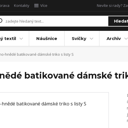
oprava
Kontakty
Více
Nevíte si rady? Za
Hleda
ý textil
Náušnice
Svíčky
Archiv
-hnědé batikované dámské triko s listy S
ědé batikované dámské triko