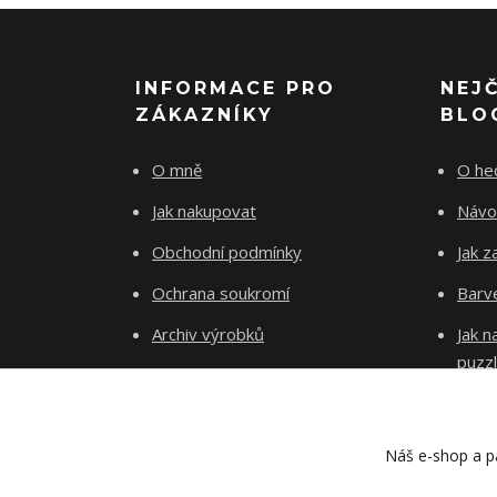
INFORMACE PRO
NEJ
ZÁKAZNÍKY
BLO
O mně
O he
Jak nakupovat
Návo
Obchodní podmínky
Jak z
Ochrana soukromí
Barve
Archiv výrobků
Jak 
puzz
Kontakty
Blog
Náš e-shop a pa