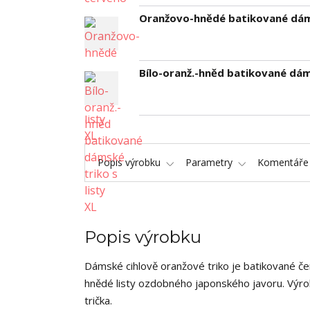
Oranžovo-hnědé batikované dáms
Bílo-oranž.-hněd batikované dáms
Popis výrobku
Parametry
Komentář
Popis výrobku
Dámské cihlově oranžové triko je batikované če
hnědé listy ozdobného japonského javoru. Výro
trička.