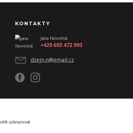
KONTAKTY
Jana Novotná
+420 603 472 993
dzejn.n@email.cz
ohli zobrazovat