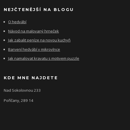
NEJČTENĚJŠÍ NA BLOGU
O hedvábí
Návod na malovaný hrneček
Jak zabalit peníze na novou kuchyň
Barvení hedvábí v mikrovlnce
Jak namalovat kravatu s motivem puzzle
KDE MNE NAJDETE
Nad Sokolovnou 233
Poříčany, 289 14