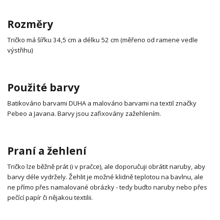
Rozměry
Tričko má šířku 34,5 cm a délku 52 cm (měřeno od ramene vedle
výstřihu)
Použité barvy
Batikováno barvami DUHA a malováno barvami na textil značky
Pebeo a Javana. Barvy jsou zafixovány zažehlením.
Praní a žehlení
Tričko lze běžně prát (i v pračce), ale doporučuji obrátit naruby, aby
barvy déle vydržely. Žehlit je možné klidně teplotou na bavlnu, ale
ne přímo přes namalované obrázky - tedy buďto naruby nebo přes
pečící papír či nějakou textilii.