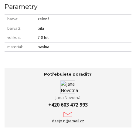
Parametry
barva
zelená
barva 2
bílá
velikost
7-8 let
materiál
bavlna
Potřebujete poradit?
Jana Novotná
+420 603 472 993
dzejn.n@email.cz