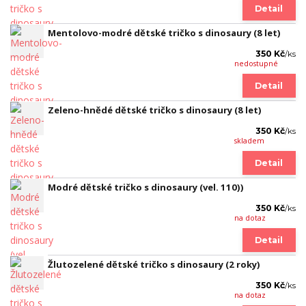
Detail
Mentolovo-modré dětské tričko s dinosaury (8 let)
350 Kč
/
ks
nedostupné
Detail
Zeleno-hnědé dětské tričko s dinosaury (8 let)
350 Kč
/
ks
skladem
Detail
Modré dětské tričko s dinosaury (vel. 110))
350 Kč
/
ks
na dotaz
Detail
Žlutozelené dětské tričko s dinosaury (2 roky)
350 Kč
/
ks
na dotaz