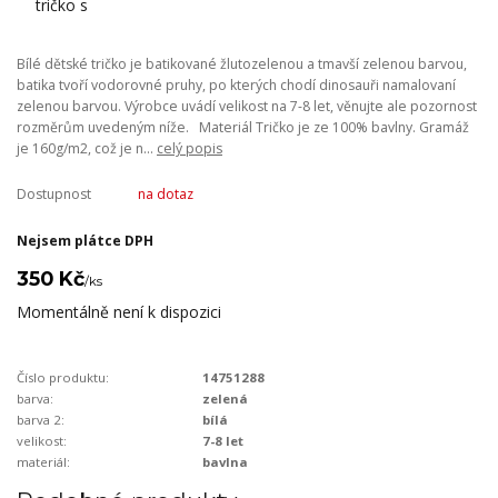
Bílé dětské tričko je batikované žlutozelenou a tmavší zelenou barvou,
batika tvoří vodorovné pruhy, po kterých chodí dinosauři namalovaní
zelenou barvou. Výrobce uvádí velikost na 7-8 let, věnujte ale pozornost
rozměrům uvedeným níže. Materiál Tričko je ze 100% bavlny. Gramáž
je 160g/m2, což je n...
celý popis
Dostupnost
na dotaz
Nejsem plátce DPH
350 Kč
/
ks
Momentálně není k dispozici
Číslo produktu:
14751288
barva:
zelená
barva 2:
bílá
velikost:
7-8 let
materiál:
bavlna