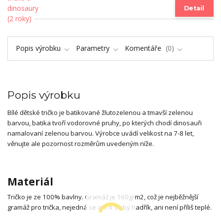
Detail
Popis výrobku
Parametry
Komentáře
0
Popis výrobku
Bílé dětské tričko je batikované žlutozelenou a tmavší zelenou
barvou, batika tvoří vodorovné pruhy, po kterých chodí dinosauři
namalovaní zelenou barvou. Výrobce uvádí velikost na 7-8 let,
věnujte ale pozornost rozměrům uvedeným níže.
Materiál
Tričko je ze 100% bavlny. Gramáž je 160g/m2, což je nejběžnější
gramáž pro trička, nejedná se ani o slabý hadřík, ani není příliš teplé.