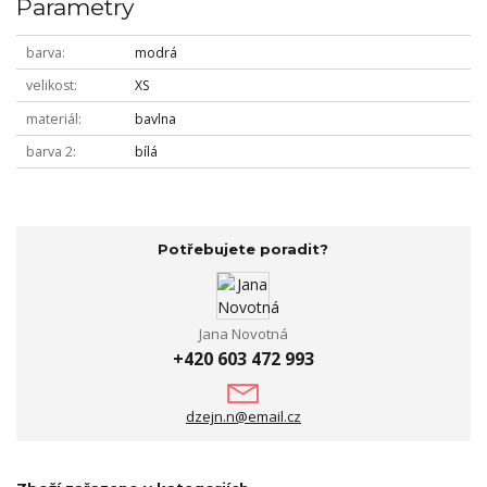
Parametry
barva
modrá
velikost
XS
materiál
bavlna
barva 2
bílá
Potřebujete poradit?
Jana Novotná
+420 603 472 993
dzejn.n@email.cz