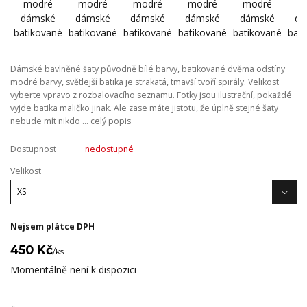
Dámské bavlněné šaty původně bílé barvy, batikované dvěma odstíny
modré barvy, světlejší batika je strakatá, tmavší tvoří spirály. Velikost
vyberte vpravo z rozbalovacího seznamu. Fotky jsou ilustrační, pokaždé
vyjde batika maličko jinak. Ale zase máte jistotu, že úplně stejné šaty
nebude mít nikdo ...
celý popis
Dostupnost
nedostupné
Velikost
Nejsem plátce DPH
450 Kč
/
ks
Momentálně není k dispozici