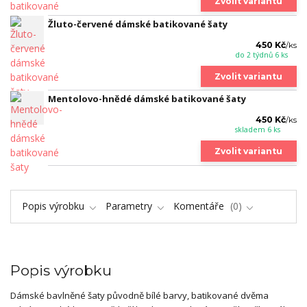
Zvolit variantu
Žluto-červené dámské batikované šaty
450 Kč
/
ks
do 2 týdnů 6 ks
Zvolit variantu
Mentolovo-hnědé dámské batikované šaty
450 Kč
/
ks
skladem 6 ks
Zvolit variantu
Popis výrobku
Parametry
Komentáře
0
Popis výrobku
Dámské bavlněné šaty původně bílé barvy, batikované dvěma