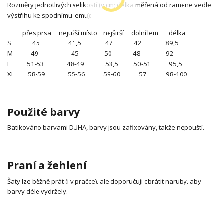
Rozměry jednotlivých velikostí (v cm; délka měřená od ramene vedle
výstřihu ke spodnímu lemu):
přes prsa nejužší místo nejširší dolní lem délka
S 45 41,5 47 42 89,5
M 49 45 50 48 92
L 51-53 48-49 53,5 50-51 95,5
XL 58-59 55-56 59-60 57 98-100
Použité barvy
Batikováno barvami DUHA, barvy jsou zafixovány, takže nepouští.
Praní a žehlení
Šaty lze běžně prát (i v pračce), ale doporučuji obrátit naruby, aby
barvy déle vydržely.