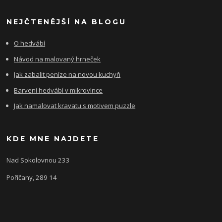
NEJČTENĚJŠÍ NA BLOGU
O hedvábí
Návod na malovaný hrneček
Jak zabalit peníze na novou kuchyň
Barvení hedvábí v mikrovlnce
Jak namalovat kravatu s motivem puzzle
KDE MNE NAJDETE
Nad Sokolovnou 233
Poříčany, 289 14