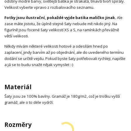
odstíny modré barvy, světlejší batika je strakatá, tmavší tvoří spirály.
Velikost vyberte vpravo z rozbalovacího seznamu.
Fotky jsou ilustrační, pokaždé vyjde batika maličko jinak.
Ale
zase máte jistotu, že úplně stejné šaty nebude mít nikdo jiný. Na
figuríně jsou focené šaty velikostí XS a S, na ramínkách převážně
větší velikosti.
Někdy mívám některé velikosti hotové a odesílám hned po
zaplacení, jindy barvím až po objednání, ale do uvedeného termínu
dodání se určitě vejdu. Pokud byste šaty potřebovali rychleji, napište
a já se to budu snažit nějak vymyslet :-)
Materiál
Šaty jsou ze 100% bavlny. Gramáž je 180g/m2, což je trošku vyšší
gramáž, ale o to déle vydrží.
Rozměry