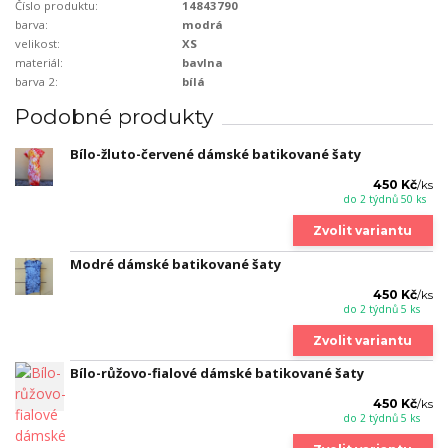
Číslo produktu:
14843790
barva:
modrá
velikost:
XS
materiál:
bavlna
barva 2:
bílá
Podobné produkty
Bílo-žluto-červené dámské batikované šaty
450 Kč
/
ks
do 2 týdnů 50 ks
Zvolit variantu
Modré dámské batikované šaty
450 Kč
/
ks
do 2 týdnů 5 ks
Zvolit variantu
Bílo-růžovo-fialové dámské batikované šaty
450 Kč
/
ks
do 2 týdnů 5 ks