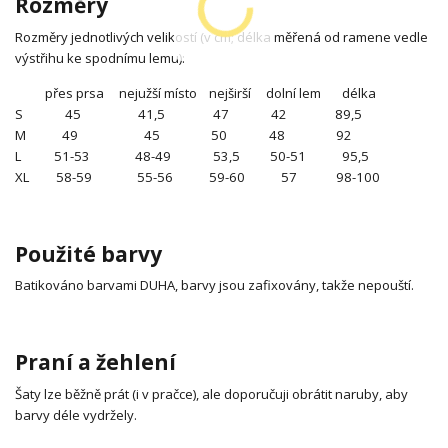
Rozměry
Rozměry jednotlivých velikostí (v cm; délka měřená od ramene vedle
výstřihu ke spodnímu lemu):
přes prsa nejužší místo nejširší dolní lem délka
S 45 41,5 47 42 89,5
M 49 45 50 48 92
L 51-53 48-49 53,5 50-51 95,5
XL 58-59 55-56 59-60 57 98-100
Použité barvy
Batikováno barvami DUHA, barvy jsou zafixovány, takže nepouští.
Praní a žehlení
Šaty lze běžně prát (i v pračce), ale doporučuji obrátit naruby, aby
barvy déle vydržely.