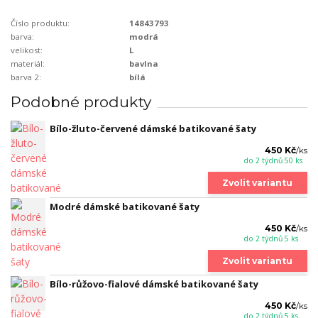
Číslo produktu:
14843793
barva:
modrá
velikost:
L
materiál:
bavlna
barva 2:
bílá
Podobné produkty
Bílo-žluto-červené dámské batikované šaty
450 Kč
/
ks
do 2 týdnů 50 ks
Zvolit variantu
Modré dámské batikované šaty
450 Kč
/
ks
do 2 týdnů 5 ks
Zvolit variantu
Bílo-růžovo-fialové dámské batikované šaty
450 Kč
/
ks
do 2 týdnů 5 ks