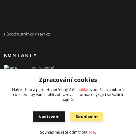
Původní stránky
dzejn.cz
KONTAKTY
Jana Novotná
+420 603 472 993
Zpracování cookies
dzejn.n@email.cz
Náš e-shop a partneři potřebují Váš
souhlas
s použitím souborů
cookies, aby Vám mohli zobrazovat informace týkající se Vašich
zájmů.
Nastavení
Souhlasím
Souhlas můžete odmítnout
zde
.
Vytvořeno na
Eshop-rychle.cz