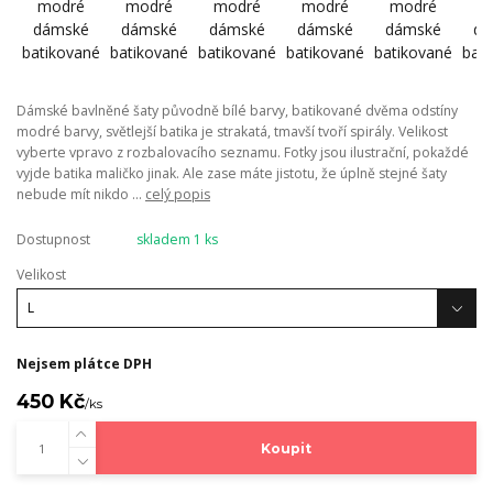
Dámské bavlněné šaty původně bílé barvy, batikované dvěma odstíny
modré barvy, světlejší batika je strakatá, tmavší tvoří spirály. Velikost
vyberte vpravo z rozbalovacího seznamu. Fotky jsou ilustrační, pokaždé
vyjde batika maličko jinak. Ale zase máte jistotu, že úplně stejné šaty
nebude mít nikdo ...
celý popis
Dostupnost
skladem 1 ks
Velikost
Nejsem plátce DPH
450 Kč
/
ks
Koupit