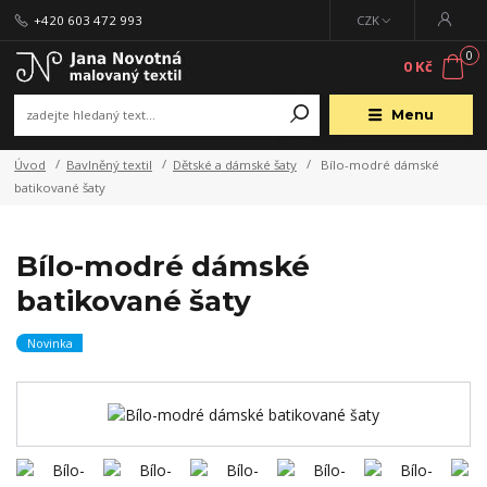
+420 603 472 993
CZK
0
0 Kč
Menu
Úvod
Bavlněný textil
Dětské a dámské šaty
Bílo-modré dámské
batikované šaty
Bílo-modré dámské
batikované šaty
Novinka