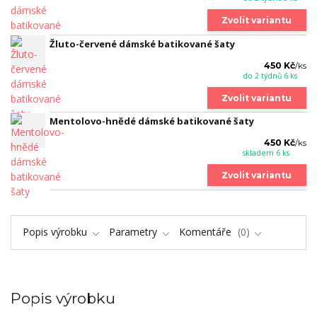
Zvolit variantu
Žluto-červené dámské batikované šaty
450 Kč
/
ks
do 2 týdnů 6 ks
Zvolit variantu
Mentolovo-hnědé dámské batikované šaty
450 Kč
/
ks
skladem 6 ks
Zvolit variantu
Popis výrobku
Parametry
Komentáře
0
Popis výrobku