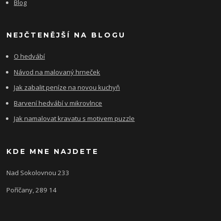
Blog
NEJČTENĚJŠÍ NA BLOGU
O hedvábí
Návod na malovaný hrneček
Jak zabalit peníze na novou kuchyň
Barvení hedvábí v mikrovlnce
Jak namalovat kravatu s motivem puzzle
KDE MNE NAJDETE
Nad Sokolovnou 233
Poříčany, 289 14