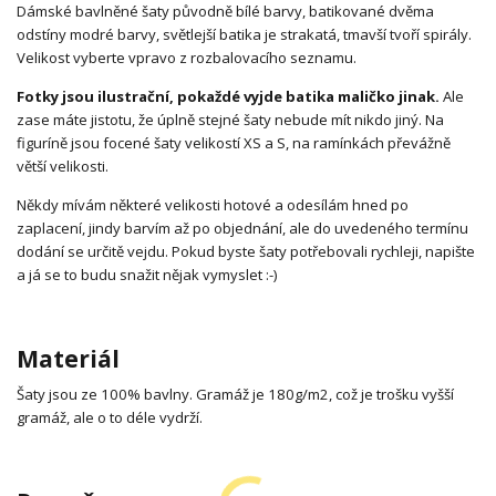
Dámské bavlněné šaty původně bílé barvy, batikované dvěma
odstíny modré barvy, světlejší batika je strakatá, tmavší tvoří spirály.
Velikost vyberte vpravo z rozbalovacího seznamu.
Fotky jsou ilustrační, pokaždé vyjde batika maličko jinak.
Ale
zase máte jistotu, že úplně stejné šaty nebude mít nikdo jiný. Na
figuríně jsou focené šaty velikostí XS a S, na ramínkách převážně
větší velikosti.
Někdy mívám některé velikosti hotové a odesílám hned po
zaplacení, jindy barvím až po objednání, ale do uvedeného termínu
dodání se určitě vejdu. Pokud byste šaty potřebovali rychleji, napište
a já se to budu snažit nějak vymyslet :-)
Materiál
Šaty jsou ze 100% bavlny. Gramáž je 180g/m2, což je trošku vyšší
gramáž, ale o to déle vydrží.