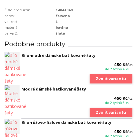
Číslo produktu:
14844049
barva:
červená
velikost:
L
materiál:
bavlna
barva 2:
žlutá
Podobné produkty
Bílo-modré dámské batikované šaty
450 Kč
/
ks
do 2 týdnů 4 ks
Zvolit variantu
Modré dámské batikované šaty
450 Kč
/
ks
do 2 týdnů 5 ks
Zvolit variantu
Bílo-růžovo-fialové dámské batikované šaty
450 Kč
/
ks
do 2 týdnů 5 ks