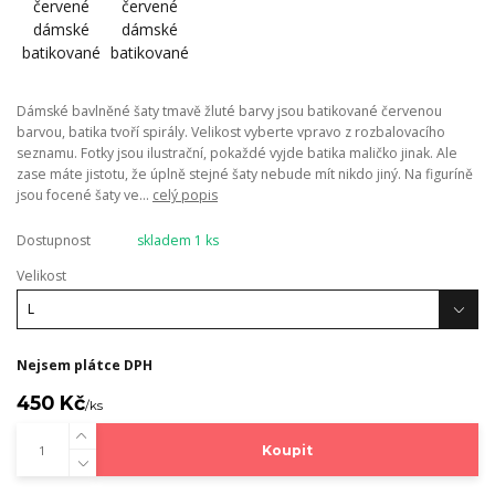
Dámské bavlněné šaty tmavě žluté barvy jsou batikované červenou
barvou, batika tvoří spirály. Velikost vyberte vpravo z rozbalovacího
seznamu. Fotky jsou ilustrační, pokaždé vyjde batika maličko jinak. Ale
zase máte jistotu, že úplně stejné šaty nebude mít nikdo jiný. Na figuríně
jsou focené šaty ve...
celý popis
Dostupnost
skladem 1 ks
Velikost
Nejsem plátce DPH
450 Kč
/
ks
Koupit