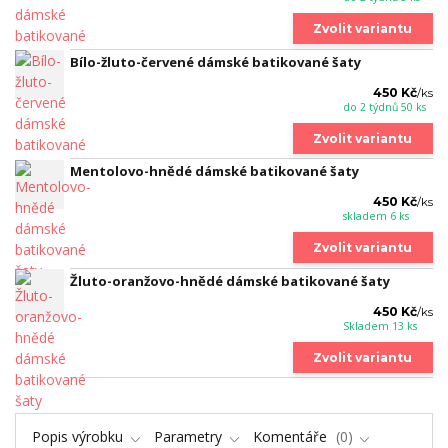
Zvolit variantu
Bílo-žluto-červené dámské batikované šaty
450 Kč
/
ks
do 2 týdnů 50 ks
Zvolit variantu
Mentolovo-hnědé dámské batikované šaty
450 Kč
/
ks
skladem 6 ks
Zvolit variantu
Žluto-oranžovo-hnědé dámské batikované šaty
450 Kč
/
ks
Skladem 13 ks
Zvolit variantu
Popis výrobku
Parametry
Komentáře
0