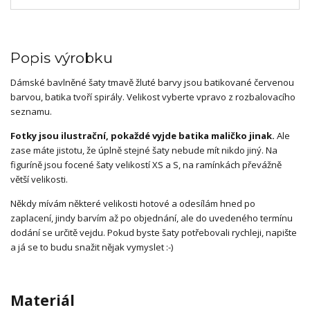
Popis výrobku
Dámské bavlněné šaty tmavě žluté barvy jsou batikované červenou
barvou, batika tvoří spirály. Velikost vyberte vpravo z rozbalovacího
seznamu.
Fotky jsou ilustrační, pokaždé vyjde batika maličko jinak.
Ale
zase máte jistotu, že úplně stejné šaty nebude mít nikdo jiný. Na
figuríně jsou focené šaty velikostí XS a S, na ramínkách převážně
větší velikosti.
Někdy mívám některé velikosti hotové a odesílám hned po
zaplacení, jindy barvím až po objednání, ale do uvedeného termínu
dodání se určitě vejdu. Pokud byste šaty potřebovali rychleji, napište
a já se to budu snažit nějak vymyslet :-)
Materiál