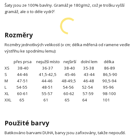
Šaty jsou ze 100% bavlny. Gramáž je 180g/m2, což je trošku vyšší
gramáž, ale o to déle vydrží.
Rozměry
Rozměry jednotlivých velikostí (v cm; délka měřená od ramene vedle
výstřihu ke spodnímu lemu):
přes prsa nejužší místo nejširší dolní lem délka
XS 38-40 36-37 38-40 35-38 86-89
S 44-46 41,5-42,5 45-46 43-44 86,5-90
M 47-51 44-46 48-49,5 46-48 90,5-94
L 54-55 48-51 54-56 52-54 95-96
XL 60-61 55-57 60-62 57-59 98-100
XXL 65 61 65 64 101
Použité barvy
Batikováno barvami DUHA, barvy jsou zafixovány, takže nepouští.