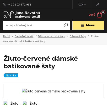
+420 603 472 993
CZK
0
0 Kč
Menu
Úvod
Bavlněný textil
Dětské a dámské šaty
Dámské šaty
Žluto-
červené dámské batikované šaty
Žluto-červené dámské
batikované šaty
Novinka