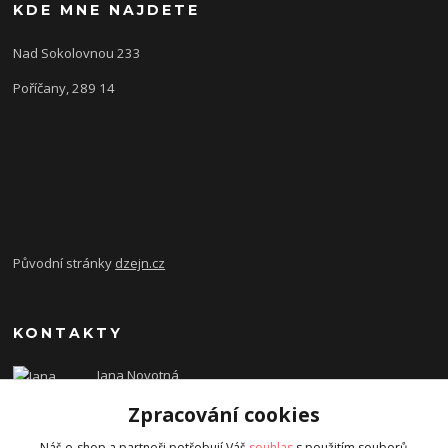
KDE MNE NAJDETE
Nad Sokolovnou 233
Poříčany, 289 14
Původní stránky
dzejn.cz
KONTAKTY
Jana Novotná
+420 603 472 993
Zpracování cookies
dzejn.n@email.cz
Náš e-shop a partneři potřebují Váš
souhlas
s použitím souborů