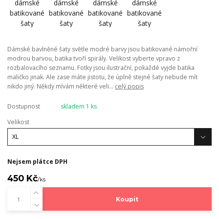
Dámské bavlněné šaty světle modré barvy jsou batikované námořní
modrou barvou, batika tvoří spirály. Velikost vyberte vpravo z
rozbalovacího seznamu. Fotky jsou ilustrační, pokaždé vyjde batika
maličko jinak. Ale zase máte jistotu, že úplně stejné šaty nebude mít
nikdo jiný. Někdy mívám některé veli...
celý popis
Dostupnost
skladem 1 ks
Velikost
Nejsem plátce DPH
450 Kč
/
ks
Koupit