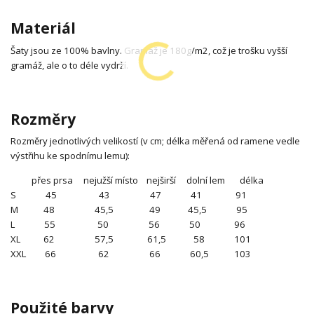
Materiál
Šaty jsou ze 100% bavlny. Gramáž je 180g/m2, což je trošku vyšší
gramáž, ale o to déle vydrží.
Rozměry
Rozměry jednotlivých velikostí (v cm; délka měřená od ramene vedle
výstřihu ke spodnímu lemu):
přes prsa nejužší místo nejširší dolní lem délka
S 45 43 47 41 91
M 48 45,5 49 45,5 95
L 55 50 56 50 96
XL 62 57,5 61,5 58 101
XXL 66 62 66 60,5 103
Použité barvy