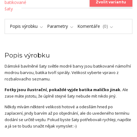
Zvolit variantu
Popis výrobku
Parametry
Komentáře
0
Popis výrobku
Dámské bavlněné šaty světle modré barvy jsou batikované námořní
modrou barvou, batika tvoří spirály. Velikost vyberte vpravo z
rozbalovacího seznamu.
Fotky jsou ilustrační, pokaždé vyjde batika maličko jinak.
Ale
zase máte jistotu, že úplně stejné šaty nebude mít nikdo jiný.
Někdy mívám některé velikosti hotové a odesílám hned po
zaplacení, jindy barvím až po objednání, ale do uvedeného termínu
dodání se určitě vejdu. Pokud byste šaty potřebovali rychleji, napište
a já se to budu snažit nějak vymyslet :-)