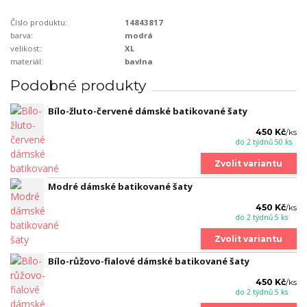
Číslo produktu:
14843817
barva:
modrá
velikost:
XL
materiál:
bavlna
Podobné produkty
Bílo-žluto-červené dámské batikované šaty
450 Kč
/
ks
do 2 týdnů 50 ks
Zvolit variantu
Modré dámské batikované šaty
450 Kč
/
ks
do 2 týdnů 5 ks
Zvolit variantu
Bílo-růžovo-fialové dámské batikované šaty
450 Kč
/
ks
do 2 týdnů 5 ks