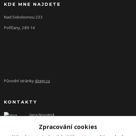
KDE MNE NAJDETE
Nad Sokolovnou 233
Poříčany, 289 14
Původní stránky
dzejn.cz
KONTAKTY
Jana Novotná
+420 603 472 993
Zpracování cookies
dzejn.n@email.cz