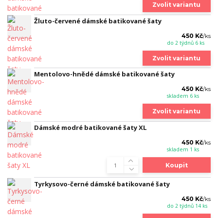
Zvolit variantu
Žluto-červené dámské batikované šaty
450 Kč
/
ks
do 2 týdnů 6 ks
Zvolit variantu
Mentolovo-hnědé dámské batikované šaty
450 Kč
/
ks
skladem 6 ks
Zvolit variantu
Dámské modré batikované šaty XL
450 Kč
/
ks
skladem 1 ks
Koupit
Tyrkysovo-černé dámské batikované šaty
450 Kč
/
ks
do 2 týdnů 14 ks