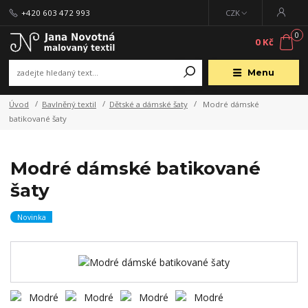
+420 603 472 993
CZK
0
0 Kč
Menu
Úvod
Bavlněný textil
Dětské a dámské šaty
Modré dámské
batikované šaty
Modré dámské batikované
šaty
Novinka