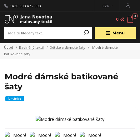
+420 603 472 993
CZK
0
0 Kč
Menu
Úvod
Bavlněný textil
Dětské a dámské šaty
Modré dámské
batikované šaty
Modré dámské batikované
šaty
Novinka