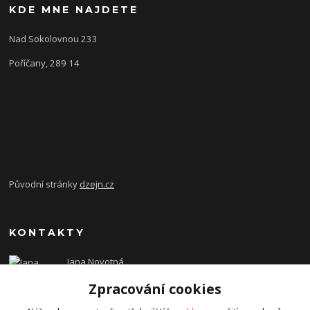
KDE MNE NAJDETE
Nad Sokolovnou 233
Poříčany, 289 14
Původní stránky
dzejn.cz
KONTAKTY
Jana Novotná
+420 603 472 993
Zpracování cookies
dzejn.n@email.cz