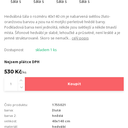
Hedvábná šála o rozměru 40x140 cm je nabarvená světlou žluto-
oranžovou barvou a jsou na ní motýlci perleťově hnědé barvy.
Podkladová barva není jednolitá, někde jsou světlejší a někde tmavší
místa. Šifonové hedvábí je slabé, lehoučké a průsvitné, není lesklé a je
jemně strukturované. Skoro se nemačk...
celý popis
Dostupnost
skladem 1 ks
Nejsem plátce DPH
530 Kč
/
ks
Koupit
Číslo produktu:
1755021
barva:
žlutá
barva 2:
hnědá
velikost:
40x140 cm
materiál:
hedvábí