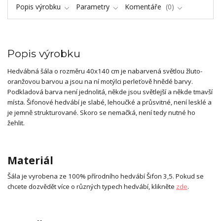
Popis výrobku
Parametry
Komentáře
0
Popis výrobku
Hedvábná šála o rozměru 40x140 cm je nabarvená světlou žluto-
oranžovou barvou a jsou na ní motýlci perleťově hnědé barvy.
Podkladová barva není jednolitá, někde jsou světlejší a někde tmavší
místa. Šifonové hedvábí je slabé, lehoučké a průsvitné, není lesklé a
je jemně strukturované. Skoro se nemačká, není tedy nutné ho
žehlit.
Materiál
Šála je vyrobena ze 100% přírodního hedvábí Šifon 3,5. Pokud se
chcete dozvědět více o různých typech hedvábí, klikněte
zde
.