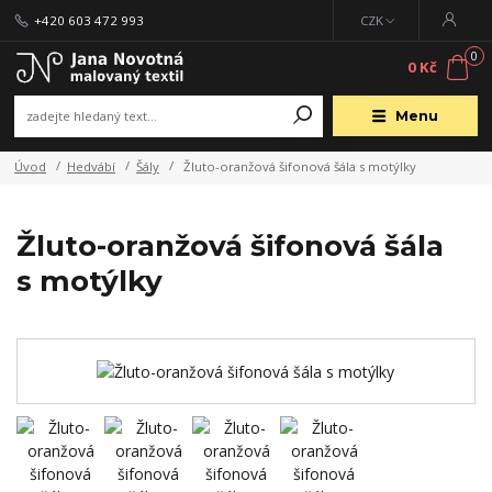
+420 603 472 993
CZK
0
0 Kč
Menu
Úvod
Hedvábí
Šály
Žluto-oranžová šifonová šála s motýlky
Žluto-oranžová šifonová šála
s motýlky