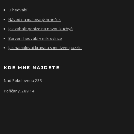
O hedvábí
Návod na malovaný hrneček
Jak zabalit peníze na novou kuchyň
Barvení hedvábí v mikrovlnce
Jak namalovat kravatu s motivem puzzle
KDE MNE NAJDETE
Nad Sokolovnou 233
Poříčany, 289 14