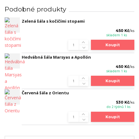
Podobné produkty
Zelená šála s kočičími stopami
450 Kč
/
ks
skladem 1 ks
Koupit
Hedvábná šála Marsyas a Apollón
450 Kč
/
ks
skladem 1 ks
Koupit
Červená šála z Orientu
530 Kč
/
ks
do 2 týdnů 1 ks
Koupit