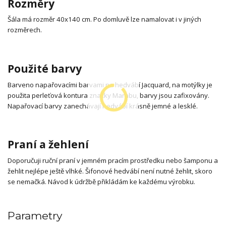
Rozměry
Šála má rozměr 40x140 cm. Po domluvě lze namalovat i v jiných
rozměrech.
Použité barvy
Barveno napařovacími barvami na hedvábí Jacquard, na motýlky je
použita perleťová kontura značky Marabu, barvy jsou zafixovány.
Napařovací barvy zanechávají hedvábí krásně jemné a lesklé.
Praní a žehlení
Doporučuji ruční praní v jemném pracím prostředku nebo šamponu a
žehlit nejlépe ještě vlhké. Šifonové hedvábí není nutné žehlit, skoro
se nemačká. Návod k údržbě přikládám ke každému výrobku.
Parametry