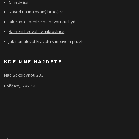
O hedvábí
Návod na malovaný hrneček
Jak zabalit peníze na novou kuchyň
Barvení hedvábí v mikrovlnce
Jak namalovat kravatu s motivem puzzle
KDE MNE NAJDETE
Nad Sokolovnou 233
Poříčany, 289 14