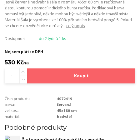
Jasně červená hedvábná šála o rozměru 455x180 cm je razítkovaná
zlatou konturou pomocí indického bunta razítka. Podkladová barva
nemusí být jednolitá, někde mohou být světlejší a někde tmavší místa.
Materiál Šála je vyrobena ze 100% přírodního hedvábí pongé 5. Pokud
se chcete dozvědět více o různý...
celý popis
Dostupnost
do 2 týdnů 1 ks
Nejsem plátce DPH
530 Kč
/
ks
Koupit
Číslo produktu:
4072419
barva:
červená
velikost:
45x180 cm
materiál:
hedvábí
Podobné produkty
Žluto-oranžová šifonová šála s motýlky