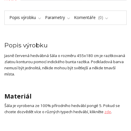
Popis výrobku
Parametry
Komentáře
0
Popis výrobku
Jasně červená hedvábná šála o rozměru 455x180 cm je razítkovaná
zlatou konturou pomocí indického bunta razítka. Podkladová barva
nemusí být jednolitá, někde mohou být světlejší a někde tmavší
místa.
Materiál
Šála je vyrobena ze 100% přírodního hedvábí pongé 5. Pokud se
chcete dozvědět více o různých typech hedvábí, klikněte
zde
.