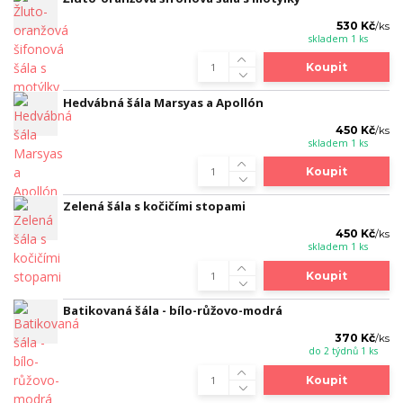
530 Kč
/
ks
skladem 1 ks
Koupit
Hedvábná šála Marsyas a Apollón
450 Kč
/
ks
skladem 1 ks
Koupit
Zelená šála s kočičími stopami
450 Kč
/
ks
skladem 1 ks
Koupit
Batikovaná šála - bílo-růžovo-modrá
370 Kč
/
ks
do 2 týdnů 1 ks
Koupit