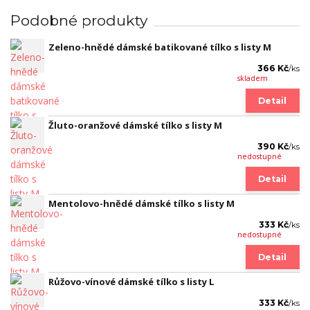
Podobné produkty
Zeleno-hnědé dámské batikované tílko s listy M
366 Kč
/
ks
skladem
Detail
Žluto-oranžové dámské tílko s listy M
390 Kč
/
ks
nedostupné
Detail
Mentolovo-hnědé dámské tílko s listy M
333 Kč
/
ks
nedostupné
Detail
Růžovo-vínové dámské tílko s listy L
333 Kč
/
ks