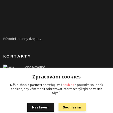
Původní stránky
dzejn.cz
KONTAKTY
Jana Novotná
+420 603 472 993
Zpracování cookies
dzejn.n@email.cz
Náš e-shop a partneři potřebují Váš
souhlas
s použitím souborů
cookies, aby Vám mohli zobrazovat informace týkající se Vašich
zájmů.
Nastavení
Souhlasím