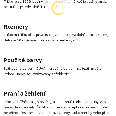
Tričko je ze 100% bavlny. Gramáž je 200g/m2, což je vyšší gramáž
pro trička, je tedy silnější a pevnější.
Rozměry
Tričko má šířku přes prsa 40 cm, v pase 37, na dolním okraji 41 cm,
délka je 50 cm (měřeno od ramene vedle výstřihu)
Použité barvy
Batikováno barvami DUHA, malováno barvami na textil značky
Pebeo. Barvy jsou zafixovány zažehlením.
Praní a žehlení
Tílko lze běžně prát (i v pračce), ale doporučuji obrátit naruby, aby
barvy déle vydržely. Žehlit je možné klidně teplotou na bavlnu, ale
ne přímo přes namalované obrázky - tedy buďto naruby nebo přes