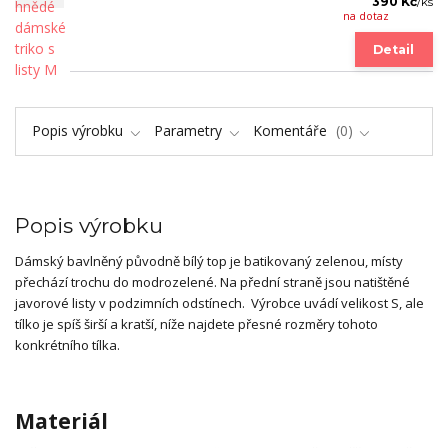
390 Kč
/
ks
na dotaz
Detail
Popis výrobku
Parametry
Komentáře
0
Popis výrobku
Dámský bavlněný původně bílý top je batikovaný zelenou, místy
přechází trochu do modrozelené. Na přední straně jsou natištěné
javorové listy v podzimních odstínech. Výrobce uvádí velikost S, ale
tílko je spíš širší a kratší, níže najdete přesné rozměry tohoto
konkrétního tílka.
Materiál