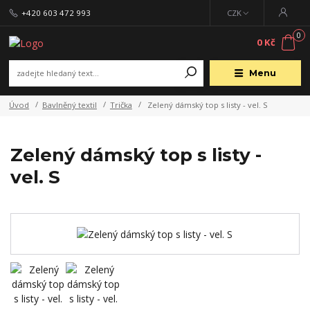
+420 603 472 993
CZK
0
0 Kč
Menu
Úvod
Bavlněný textil
Trička
Zelený dámský top s listy - vel. S
Zelený dámský top s listy -
vel. S