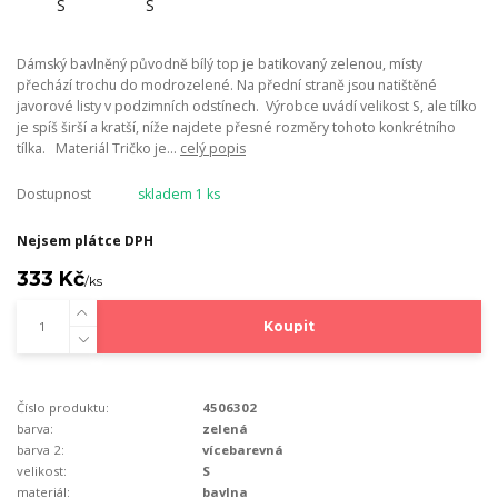
Dámský bavlněný původně bílý top je batikovaný zelenou, místy
přechází trochu do modrozelené. Na přední straně jsou natištěné
javorové listy v podzimních odstínech. Výrobce uvádí velikost S, ale tílko
je spíš širší a kratší, níže najdete přesné rozměry tohoto konkrétního
tílka. Materiál Tričko je...
celý popis
Dostupnost
skladem 1 ks
Nejsem plátce DPH
333 Kč
/
ks
Koupit
Číslo produktu:
4506302
barva:
zelená
barva 2:
vícebarevná
velikost:
S
materiál:
bavlna