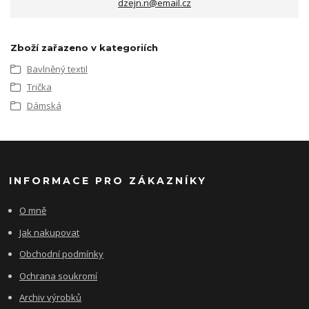
dzejn.n@email.cz
Zboží zařazeno v kategoriích
Bavlněný textil
Trička
Dámská
INFORMACE PRO ZÁKAZNÍKY
O mně
Jak nakupovat
Obchodní podmínky
Ochrana soukromí
Archiv výrobků