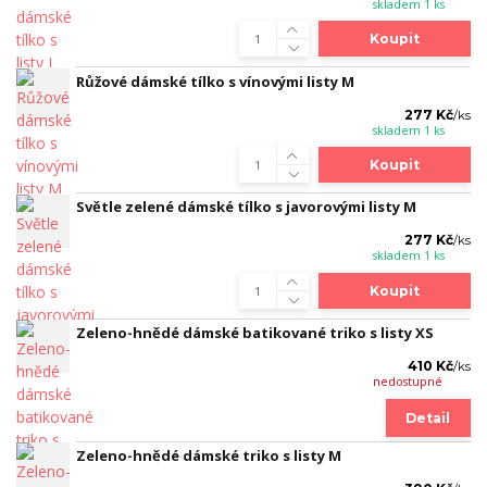
skladem 1 ks
Koupit
Růžové dámské tílko s vínovými listy M
277 Kč
/
ks
skladem 1 ks
Koupit
Světle zelené dámské tílko s javorovými listy M
277 Kč
/
ks
skladem 1 ks
Koupit
Zeleno-hnědé dámské batikované triko s listy XS
410 Kč
/
ks
nedostupné
Detail
Zeleno-hnědé dámské triko s listy M