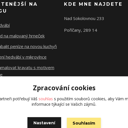
ČTENĚJŠÍ NA
KDE MNE NAJDETE
GU
Nad Sokolovnou 233
dvábí
Poříčany, 289 14
d na malovaný hrneček
abalit peníze na novou kuchyň
ní hedvábí v mikrovlnce
namalovat kravatu s motivem
le
Zpracování cookies
Původní stránky
dzejn.cz
rtneři potřebují Váš
souhlas
s použitím souborů cookies, aby Vám m
informace týkající se Vašich zájmů.
Nastavení
Souhlasím