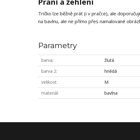
Praní a žehlení
Tričko lze běžně prát (i v pračce), ale doporučuj
na bavlnu, ale ne přímo přes namalované obrázky
Parametry
barva
žlutá
barva 2
hnědá
velikost
M
materiál
bavlna