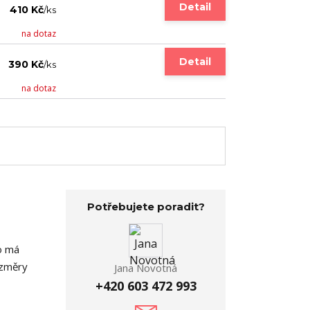
Detail
410 Kč
/
ks
na dotaz
Detail
390 Kč
/
ks
na dotaz
Potřebujete poradit?
ko má
ozměry
Jana Novotná
+420 603 472 993