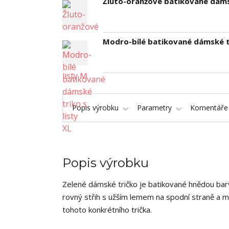
Žluto-oranžové batikované dámsk
Modro-bílé batikované dámské tr
Popis výrobku
Parametry
Komentář
Popis výrobku
Zelené dámské tričko je batikované hnědou barv
rovný střih s užším lemem na spodní straně a m
tohoto konkrétního trička.