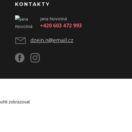
KONTAKTY
Jana Novotná
+420 603 472 993
dzejn.n@email.cz
ohli zobrazovat