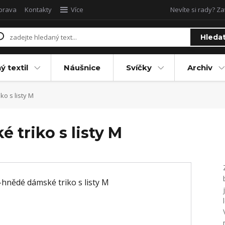
oprava
Kontakty
Více
Nevíte si rady? Za
Hleda
ý textil
Náušnice
Svíčky
Archiv
o s listy M
triko s listy M