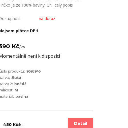
Tričko je ze 100% bavlny. Gr...
celý popis
Dostupnost
na dotaz
Nejsem plátce DPH
390 Kč
/
ks
Momentálně není k dispozici
Číslo produktu:
9695946
barva:
žlutá
barva 2:
hnědá
velikost:
M
materiál:
bavlna
Detail
450 Kč
/
ks