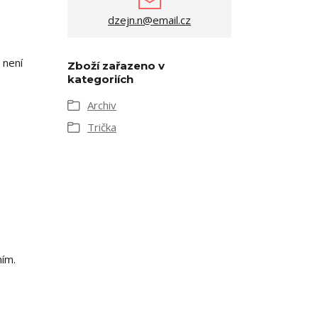
dzejn.n@email.cz
 není
Zboží zařazeno v
kategoriích
Archiv
Trička
ním.