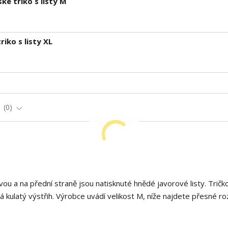
é triko s listy M
iko s listy XL
e
0
ou a na přední straně jsou natisknuté hnědé javorové listy. Trič
á kulatý výstřih. Výrobce uvádí velikost M, níže najdete přesné r