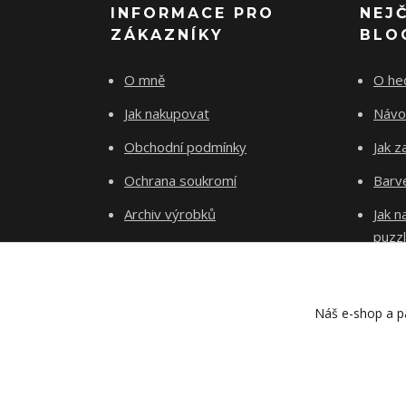
INFORMACE PRO
NEJ
ZÁKAZNÍKY
BLO
O mně
O he
Jak nakupovat
Návo
Obchodní podmínky
Jak z
Ochrana soukromí
Barve
Archiv výrobků
Jak 
puzz
Kontakty
Blog
Náš e-shop a pa