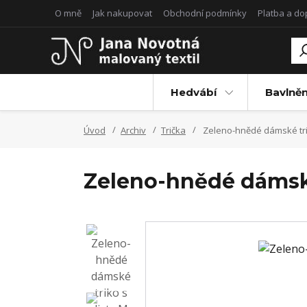
O mně
Jak nakupovat
Obchodní podmínky
Platba a d
Hedvábí
Bavlněn
Úvod
Archiv
Trička
Zeleno-hnědé dámské trik
Zeleno-hnědé dámské 