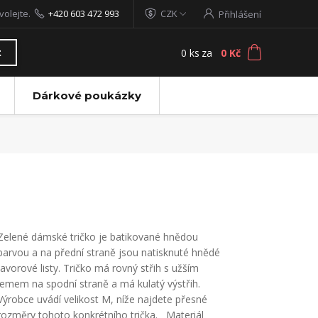
volejte.
+420 603 472 993
CZK
Přihlášení
0
ks
za
0 Kč
t
Dárkové poukázky
Zelené dámské tričko je batikované hnědou
barvou a na přední straně jsou natisknuté hnědé
javorové listy. Tričko má rovný střih s užším
lemem na spodní straně a má kulatý výstřih.
Výrobce uvádí velikost M, níže najdete přesné
rozměry tohoto konkrétního trička. Materiál