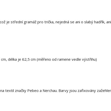
ž je střední gramáž pro trička, nejedná se ani o slabý hadřík, ani
3 cm, délka je 62,5 cm (měřeno od ramene vedle výstřihu)
 textil značky Pebeo a Nerchau. Barvy jsou zafixovány zažehle