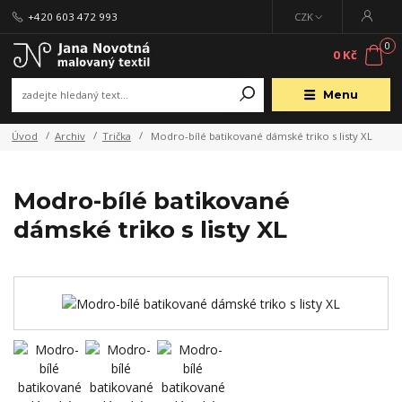
+420 603 472 993
CZK
0
0 Kč
Menu
Úvod
Archiv
Trička
Modro-bílé batikované dámské triko s listy XL
Modro-bílé batikované
dámské triko s listy XL