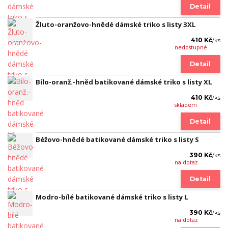
Detail
Žluto-oranžovo-hnědé dámské triko s listy 3XL
410 Kč
/
ks
nedostupné
Detail
Bílo-oranž.-hněd batikované dámské triko s listy XL
410 Kč
/
ks
skladem
Detail
Béžovo-hnědé batikované dámské triko s listy S
390 Kč
/
ks
na dotaz
Detail
Modro-bílé batikované dámské triko s listy L
390 Kč
/
ks
na dotaz