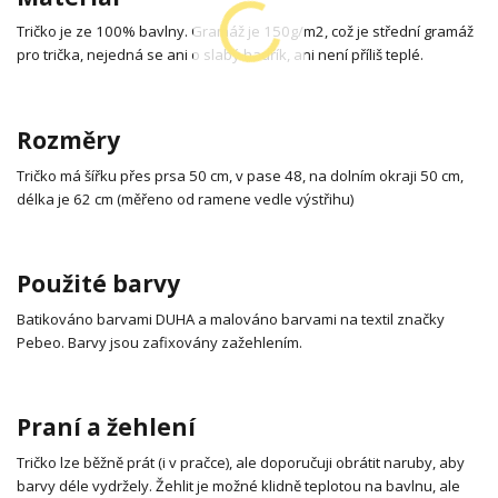
Tričko je ze 100% bavlny. Gramáž je 150g/m2, což je střední gramáž
pro trička, nejedná se ani o slabý hadřík, ani není příliš teplé.
Rozměry
Tričko má šířku přes prsa 50 cm, v pase 48, na dolním okraji 50 cm,
délka je 62 cm (měřeno od ramene vedle výstřihu)
Použité barvy
Batikováno barvami DUHA a malováno barvami na textil značky
Pebeo. Barvy jsou zafixovány zažehlením.
Praní a žehlení
Tričko lze běžně prát (i v pračce), ale doporučuji obrátit naruby, aby
barvy déle vydržely. Žehlit je možné klidně teplotou na bavlnu, ale