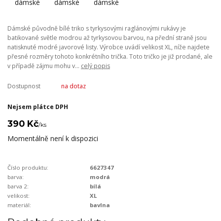
Dámské původně bílé triko s tyrkysovými raglánovými rukávy je
batikované světle modrou až tyrkysovou barvou, na přední straně jsou
natisknuté modré javorové listy. Výrobce uvádí velikost XL, níže najdete
přesné rozměry tohoto konkrétního trička. Toto tričko je již prodané, ale
v případě zájmu mohu v...
celý popis
Dostupnost
na dotaz
Nejsem plátce DPH
390 Kč
/
ks
Momentálně není k dispozici
Číslo produktu:
6627347
barva:
modrá
barva 2:
bílá
velikost:
XL
materiál:
bavlna