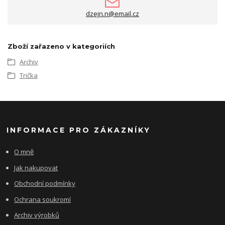
dzejn.n@email.cz
Zboží zařazeno v kategoriích
Archiv
Trička
INFORMACE PRO ZÁKAZNÍKY
O mně
Jak nakupovat
Obchodní podmínky
Ochrana soukromí
Archiv výrobků