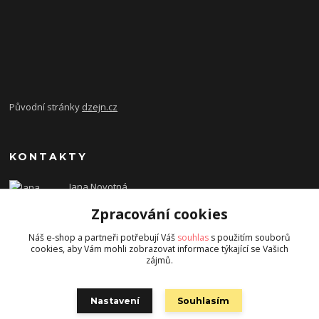
Původní stránky
dzejn.cz
KONTAKTY
Jana Novotná
+420 603 472 993
Zpracování cookies
dzejn.n@email.cz
Náš e-shop a partneři potřebují Váš
souhlas
s použitím souborů
cookies, aby Vám mohli zobrazovat informace týkající se Vašich
zájmů.
Nastavení
Souhlasím