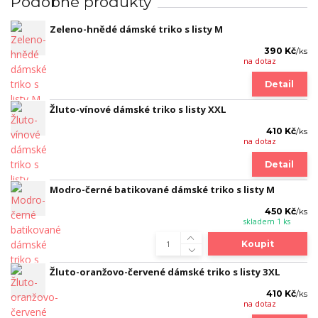
Podobné produkty
Zeleno-hnědé dámské triko s listy M
390 Kč
/
ks
na dotaz
Detail
Žluto-vínové dámské triko s listy XXL
410 Kč
/
ks
na dotaz
Detail
Modro-černé batikované dámské triko s listy M
450 Kč
/
ks
skladem 1 ks
Koupit
Žluto-oranžovo-červené dámské triko s listy 3XL
410 Kč
/
ks
na dotaz