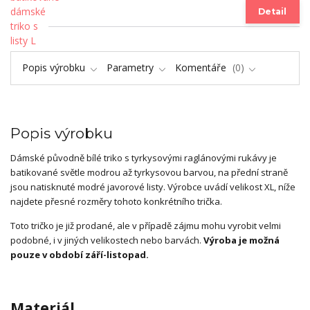
Detail
Popis výrobku
Parametry
Komentáře
0
Popis výrobku
Dámské původně bílé triko s tyrkysovými raglánovými rukávy je
batikované světle modrou až tyrkysovou barvou, na přední straně
jsou natisknuté modré javorové listy. Výrobce uvádí velikost XL, níže
najdete přesné rozměry tohoto konkrétního trička.
Toto tričko je již prodané, ale v případě zájmu mohu vyrobit velmi
podobné, i v jiných velikostech nebo barvách.
Výroba je možná
pouze v období září-listopad.
Materiál