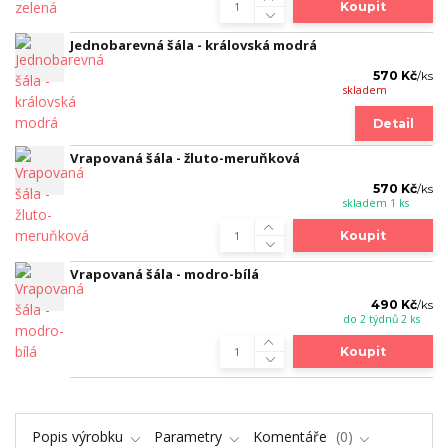
Koupit
Jednobarevná šála - královská modrá
570 Kč
/
ks
skladem
Detail
Vrapovaná šála - žluto-meruňková
570 Kč
/
ks
skladem 1 ks
Koupit
Vrapovaná šála - modro-bílá
490 Kč
/
ks
do 2 týdnů 2 ks
Koupit
Popis výrobku
Parametry
Komentáře
0