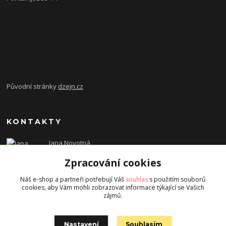
Původní stránky
dzejn.cz
KONTAKTY
Jana Novotná
+420 603 472 993
Zpracování cookies
dzejn.n@email.cz
Náš e-shop a partneři potřebují Váš
souhlas
s použitím souborů
cookies, aby Vám mohli zobrazovat informace týkající se Vašich
zájmů.
Nastavení
Souhlasím