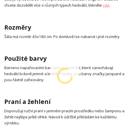
chcete dozvědět více o různých typech hedvábí, klikněte
zde
.
Rozměry
Šála má rozměr 45x180 cm. Po domluvě lze nabarvit i jiné rozměry.
Použité barvy
Barveno napařovacími barvami na hedvábí, které zanechávají
hedvábí krásně jemné a lesklé. Použity jsou barvy značky Jacquard a
jsou řádně zafixovány.
Praní a žehlení
Doporučuji ruční praní v jemném pracím prostředku nebo šamponu a
žehlit nejlépe ještě vlhké. Návod k údržbě přikládám ke každému
výrobku.