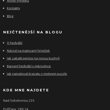
Archiv výrobků
Kontakty
Blog
NEJČTENĚJŠÍ NA BLOGU
O hedvábí
Návod na malovaný hrneček
Jak zabalit peníze na novou kuchyň
Barvení hedvábí v mikrovlnce
Jak namalovat kravatu s motivem puzzle
KDE MNE NAJDETE
Nad Sokolovnou 233
Poříčany, 289 14