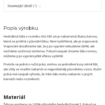
Související zboží
7
Popis výrobku
Hedvábná šála o rozměru 45x180 cm je nabarvená žlutou barvou,
která se prolíná s původní bílou. Není vyžehlená, ale je vrapovaná.
Vrapování dosáhneme tak, že ji po vyprání nebudeme žehlit, ale
necháme uschnout stočenou. Pokud naopak chceme šálu rovnou,
můžeme ji po vyprání ještě vlhkou vyžehlit.
Protože se jedná o ruční práci, mohou se jednotlivé kusy mírně lišit,
ale vždy se snažím nabarvit co nejpodobněji původnímu vzoru. Ruční
práce má naopak výhodu, že Vám šálu mohu nabarvit i v jiných
barvách nebo rozměrech.
Materiál
Šála je vyrobena ze 100% přírodního hedvábí Pongé 5. Pokud se