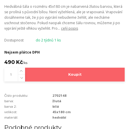
Hedvábná šála o rozměru 45x180 cm je nabarvená žlutou barvou, která
se prolíná s původní bílou. Není vyžehlená, ale je vrapovaná. Vrapování
dosáhneme tak, že ji po vyprání nebudeme žehlit, ale necháme
uschnout stočenou. Pokud naopak chceme šálu rovnou, můžeme ji po
vyprání ještě vlhkou vyžehlit. Pro...
celý popis
Dostupnost
do 2 týdnů 1 ks
Nejsem plátce DPH
490 Kč
/
ks
Koupit
Číslo produktu:
2702148
barva:
žlutá
barva 2:
bílá
velikost:
45x180 cm
materiál:
hedvábí
Podobné produkty