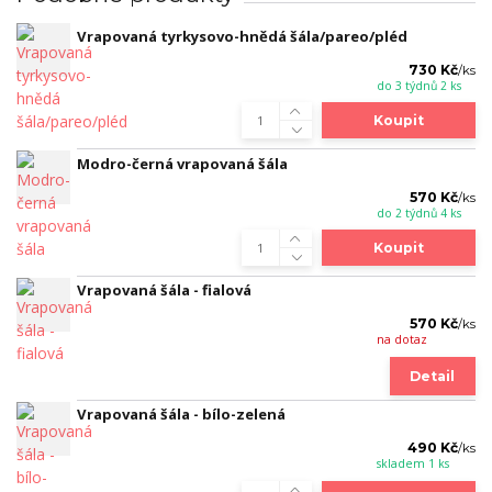
Vrapovaná tyrkysovo-hnědá šála/pareo/pléd
730 Kč
/
ks
do 3 týdnů 2 ks
Koupit
Modro-černá vrapovaná šála
570 Kč
/
ks
do 2 týdnů 4 ks
Koupit
Vrapovaná šála - fialová
570 Kč
/
ks
na dotaz
Detail
Vrapovaná šála - bílo-zelená
490 Kč
/
ks
skladem 1 ks