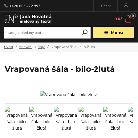
+420 603 472 993
CZK
0
0 Kč
Menu
Úvod
Hedvábí
Šály
Vrapovaná šála - bílo-žlutá
Vrapovaná šála - bílo-žlutá