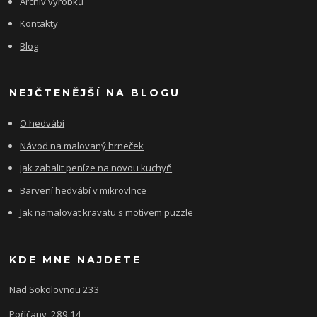
Archiv výrobků
Kontakty
Blog
NEJČTENĚJŠÍ NA BLOGU
O hedvábí
Návod na malovaný hrneček
Jak zabalit peníze na novou kuchyň
Barvení hedvábí v mikrovlnce
Jak namalovat kravatu s motivem puzzle
KDE MNE NAJDETE
Nad Sokolovnou 233
Poříčany, 289 14