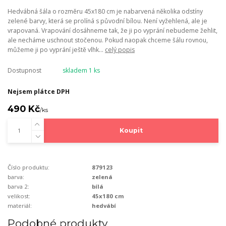
Hedvábná šála o rozměru 45x180 cm je nabarvená několika odstíny
zelené barvy, která se prolíná s původní bílou. Není vyžehlená, ale je
vrapovaná. Vrapování dosáhneme tak, že ji po vyprání nebudeme žehlit,
ale necháme uschnout stočenou. Pokud naopak chceme šálu rovnou,
můžeme ji po vyprání ještě vlhk...
celý popis
Dostupnost
skladem 1 ks
Nejsem plátce DPH
490 Kč
/
ks
Koupit
Číslo produktu:
879123
barva:
zelená
barva 2:
bílá
velikost:
45x180 cm
materiál:
hedvábí
Podobné produkty