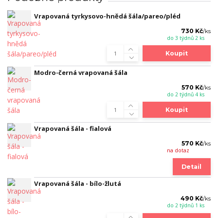
Vrapovaná tyrkysovo-hnědá šála/pareo/pléd
730 Kč
/
ks
do 3 týdnů 2 ks
Koupit
Modro-černá vrapovaná šála
570 Kč
/
ks
do 2 týdnů 4 ks
Koupit
Vrapovaná šála - fialová
570 Kč
/
ks
na dotaz
Detail
Vrapovaná šála - bílo-žlutá
490 Kč
/
ks
do 2 týdnů 1 ks