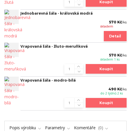
Koupit
Jednobarevná šála - královská modrá
570 Kč
/
ks
skladem
Detail
Vrapovaná šála - žluto-meruňková
570 Kč
/
ks
skladem 1 ks
Koupit
Vrapovaná šála - modro-bílá
490 Kč
/
ks
do 2 týdnů 2 ks
Koupit
Popis výrobku
Parametry
Komentáře
0