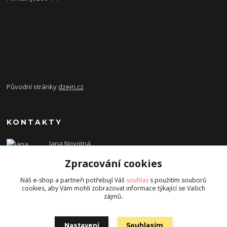
Původní stránky
dzejn.cz
KONTAKTY
Jana Novotná
+420 603 472 993
Zpracování cookies
dzejn.n@email.cz
Náš e-shop a partneři potřebují Váš
souhlas
s použitím souborů
cookies, aby Vám mohli zobrazovat informace týkající se Vašich
zájmů.
Nastavení
Souhlasím