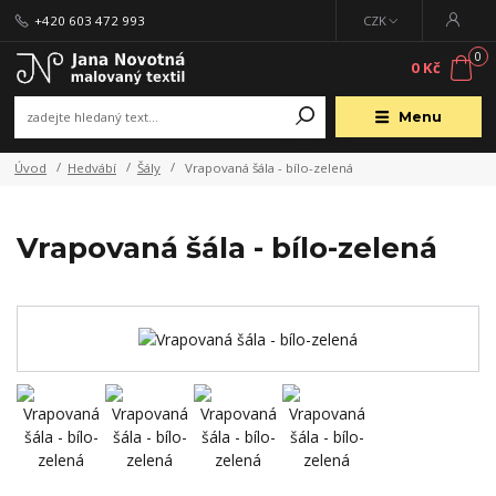
+420 603 472 993
CZK
0
0 Kč
Menu
Úvod
Hedvábí
Šály
Vrapovaná šála - bílo-zelená
Vrapovaná šála - bílo-zelená