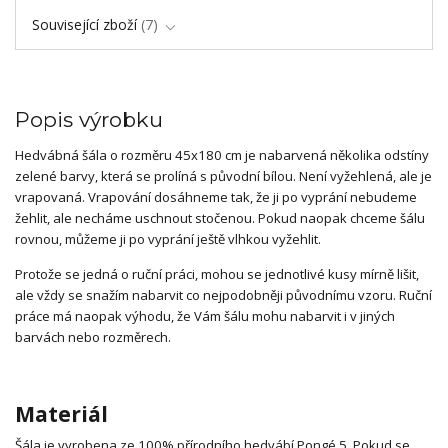
Související zboží
7
Popis výrobku
Hedvábná šála o rozměru 45x180 cm je nabarvená několika odstíny
zelené barvy, která se prolíná s původní bílou. Není vyžehlená, ale je
vrapovaná. Vrapování dosáhneme tak, že ji po vyprání nebudeme
žehlit, ale necháme uschnout stočenou. Pokud naopak chceme šálu
rovnou, můžeme ji po vyprání ještě vlhkou vyžehlit.
Protože se jedná o ruční práci, mohou se jednotlivé kusy mírně lišit,
ale vždy se snažím nabarvit co nejpodobněji původnímu vzoru. Ruční
práce má naopak výhodu, že Vám šálu mohu nabarvit i v jiných
barvách nebo rozměrech.
Materiál
Šála je vyrobena ze 100% přírodního hedvábí Pongé 5. Pokud se