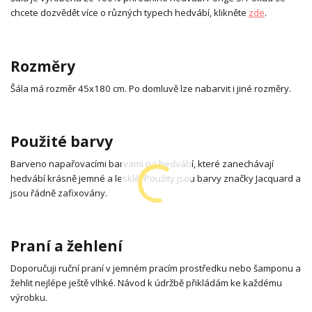
chcete dozvědět více o různých typech hedvábí, klikněte
zde
.
Rozměry
Šála má rozměr 45x180 cm. Po domluvě lze nabarvit i jiné rozměry.
Použité barvy
Barveno napařovacími barvami na hedvábí, které zanechávají
hedvábí krásně jemné a lesklé. Použity jsou barvy značky Jacquard a
jsou řádně zafixovány.
Praní a žehlení
Doporučuji ruční praní v jemném pracím prostředku nebo šamponu a
žehlit nejlépe ještě vlhké. Návod k údržbě přikládám ke každému
výrobku.