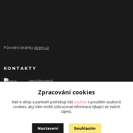
Původní stránky
dzejn.cz
KONTAKTY
Jana Novotná
+420 603 472 993
Zpracování cookies
dzejn.n@email.cz
Náš e-shop a partneři potřebují Váš
souhlas
s použitím souborů
cookies, aby Vám mohli zobrazovat informace týkající se Vašich
zájmů.
Nastavení
Souhlasím