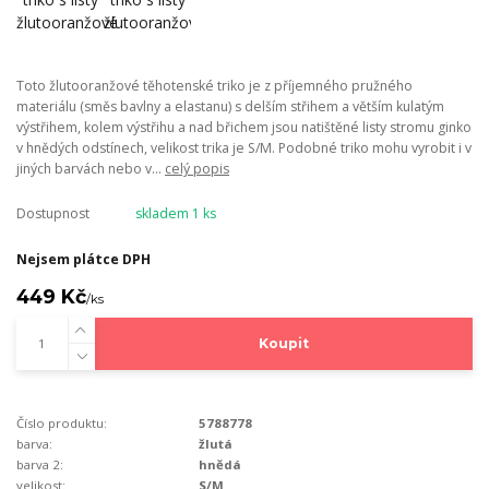
Toto žlutooranžové těhotenské triko je z příjemného pružného
materiálu (směs bavlny a elastanu) s delším střihem a větším kulatým
výstřihem, kolem výstřihu a nad břichem jsou natištěné listy stromu ginko
v hnědých odstínech, velikost trika je S/M. Podobné triko mohu vyrobit i v
jiných barvách nebo v...
celý popis
Dostupnost
skladem 1 ks
Nejsem plátce DPH
449 Kč
/
ks
Koupit
Číslo produktu:
5788778
barva:
žlutá
barva 2:
hnědá
velikost:
S/M