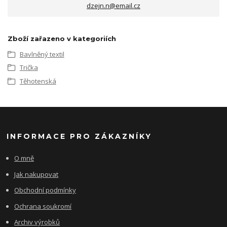
dzejn.n@email.cz
Zboží zařazeno v kategoriích
Bavlněný textil
Trička
Těhotenská
INFORMACE PRO ZÁKAZNÍKY
O mně
Jak nakupovat
Obchodní podmínky
Ochrana soukromí
Archiv výrobků