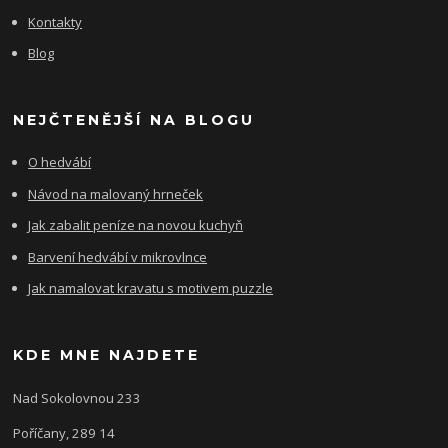
Kontakty
Blog
NEJČTENĚJŠÍ NA BLOGU
O hedvábí
Návod na malovaný hrneček
Jak zabalit peníze na novou kuchyň
Barvení hedvábí v mikrovlnce
Jak namalovat kravatu s motivem puzzle
KDE MNE NAJDETE
Nad Sokolovnou 233
Poříčany, 289 14