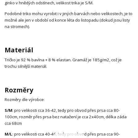
ginko v hnědých odstínech, velikost trika je S/M.
Podobné triko mohu vyrobit i v jiných barvách nebo velikostech, je to
možné ale jen v období od konce léta do listopadu (dokud jsou listy
na stromech).
Materiál
Tričko je 92 % bavlna + 8 % elastan. Gramáž je 185g/m2, což je
trochu silnější materiál.
Rozměry
Rozměry dle výrobce:
S/M
: pro velikosti cca 36-42, tedy pro obvod přes prsa cca 80-
100cm, rozměr přes prsa bez natažení je cca 2x40cm, délka záda
cca 68cm
M/L
: pro velikosti cca 40-46, tedy pro obvod přes prsa cca 90-