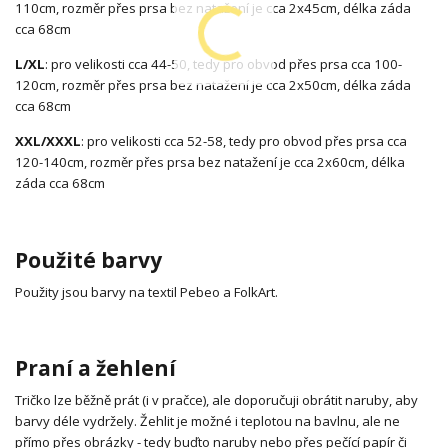
110cm, rozměr přes prsa bez natažení je cca 2x45cm, délka záda
cca 68cm
L/XL
: pro velikosti cca 44-50, tedy pro obvod přes prsa cca 100-
120cm, rozměr přes prsa bez natažení je cca 2x50cm, délka záda
cca 68cm
XXL/XXXL
: pro velikosti cca 52-58, tedy pro obvod přes prsa cca
120-140cm, rozměr přes prsa bez natažení je cca 2x60cm, délka
záda cca 68cm
Použité barvy
Použity jsou barvy na textil Pebeo a FolkArt.
Praní a žehlení
Tričko lze běžně prát (i v pračce), ale doporučuji obrátit naruby, aby
barvy déle vydržely. Žehlit je možné i teplotou na bavlnu, ale ne
přímo přes obrázky - tedy buďto naruby nebo přes pečící papír či