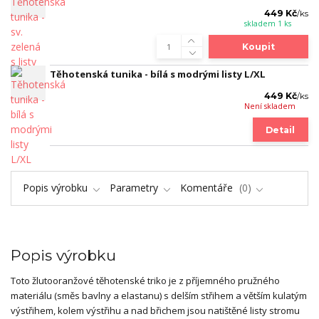
449 Kč
/
ks
skladem 1 ks
Koupit
Těhotenská tunika - bílá s modrými listy L/XL
449 Kč
/
ks
Není skladem
Detail
Popis výrobku
Parametry
Komentáře
0
Popis výrobku
Toto žlutooranžové těhotenské triko je z příjemného pružného
materiálu (směs bavlny a elastanu) s delším střihem a větším kulatým
výstřihem, kolem výstřihu a nad břichem jsou natištěné listy stromu