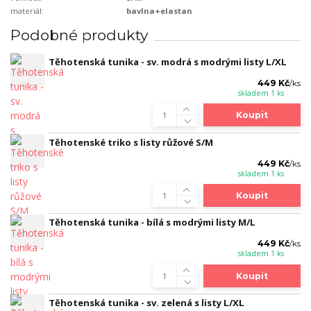
materiál:
bavlna+elastan
Podobné produkty
Těhotenská tunika - sv. modrá s modrými listy L/XL
449 Kč
/
ks
skladem 1 ks
Koupit
Těhotenské triko s listy růžové S/M
449 Kč
/
ks
skladem 1 ks
Koupit
Těhotenská tunika - bílá s modrými listy M/L
449 Kč
/
ks
skladem 1 ks
Koupit
Těhotenská tunika - sv. zelená s listy L/XL