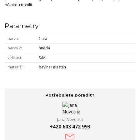
nějakou textilii.
Parametry
barva
žlutá
barva 2
hnědá
velikost
S/M
materiál
bavlna+elastan
Potřebujete poradit?
Jana Novotná
+420 603 472 993