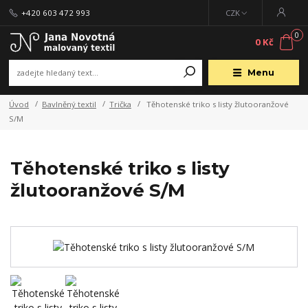
+420 603 472 993
CZK
0
0 Kč
Menu
Úvod
Bavlněný textil
Trička
Těhotenské triko s listy žlutooranžové
S/M
Těhotenské triko s listy
žlutooranžové S/M