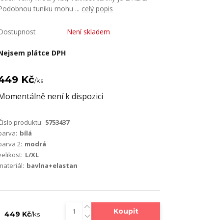
Podobnou tuniku mohu ...
celý popis
Dostupnost
Není skladem
Nejsem plátce DPH
449 Kč
/
ks
Momentálně není k dispozici
Číslo produktu:
5753437
barva:
bílá
barva 2:
modrá
velikost:
L/XL
materiál:
bavlna+elastan
Koupit
449 Kč
/
ks