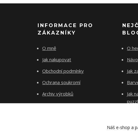
INFORMACE PRO
NEJ
ZÁKAZNÍKY
BLO
O mně
O he
Jak nakupovat
Návo
Obchodní podmínky
Jak z
Ochrana soukromí
Barve
Archiv výrobků
Jak 
puzz
Kontakty
Blog
Náš e-shop a pa