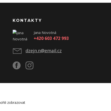
KONTAKTY
Jana Novotná
+420 603 472 993
dzejn.n@email.cz
ohli zobrazovat