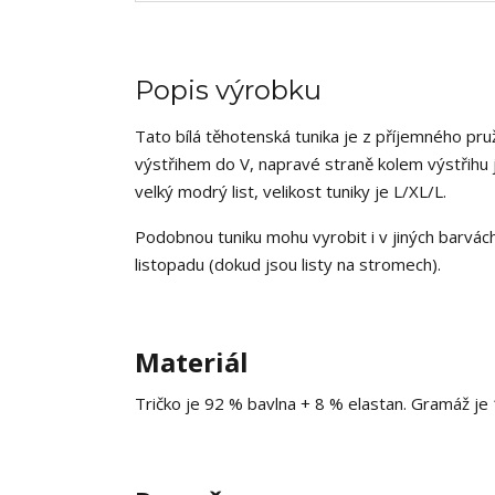
Popis výrobku
Tato bílá těhotenská tunika je z příjemného pru
výstřihem do V, napravé straně kolem výstřihu j
velký modrý list, velikost tuniky je L/XL/L.
Podobnou tuniku mohu vyrobit i v jiných barvác
listopadu (dokud jsou listy na stromech).
Materiál
Tričko je 92 % bavlna + 8 % elastan. Gramáž je 1