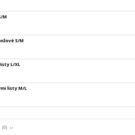
S/M
ranžové S/M
listy L/XL
mi listy M/L
e
0