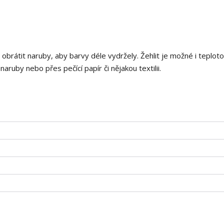
i obrátit naruby, aby barvy déle vydržely. Žehlit je možné i teplot
aruby nebo přes pečící papír či nějakou textilii.