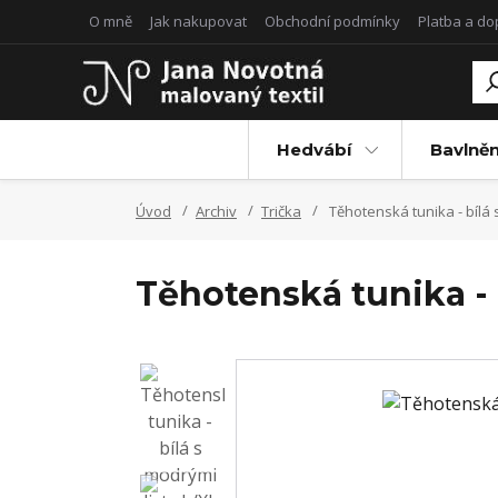
O mně
Jak nakupovat
Obchodní podmínky
Platba a d
Hedvábí
Bavlněn
Úvod
Archiv
Trička
Těhotenská tunika - bílá 
Těhotenská tunika - 