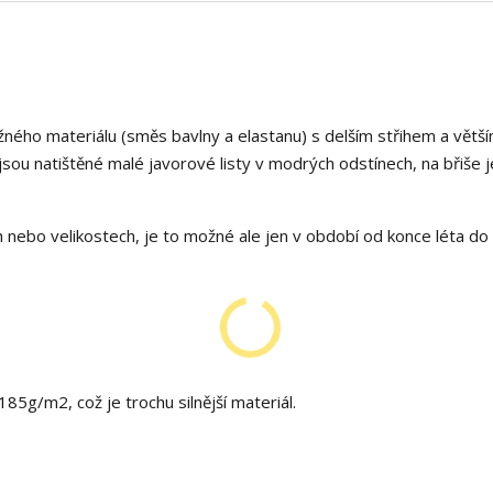
žného materiálu (směs bavlny a elastanu) s delším střihem a větš
sou natištěné malé javorové listy v modrých odstínech, na břiše 
h nebo velikostech, je to možné ale jen v období od konce léta do
85g/m2, což je trochu silnější materiál.