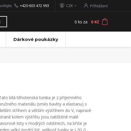
volejte.
+420 603 472 993
CZK
Přihlášení
0
ks
za
0 Kč
t
Dárkové poukázky
Tato bílá těhotenská tunika je z příjemného
pružného materiálu (směs bavlny a elastanu) s
delším střihem a větším výstřihem do V, napravé
straně kolem výstřihu jsou natištěné malé
javorové listy v modrých odstínech, na břiše je
jeden velký modrý list, velikost tuniky je L/XL/L.