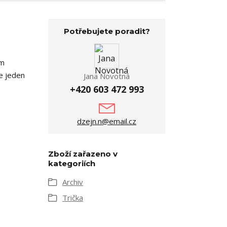
Potřebujete poradit?
ím
je jeden
Jana Novotná
+420 603 472 993
dzejn.n@email.cz
Zboží zařazeno v
kategoriích
Archiv
Trička