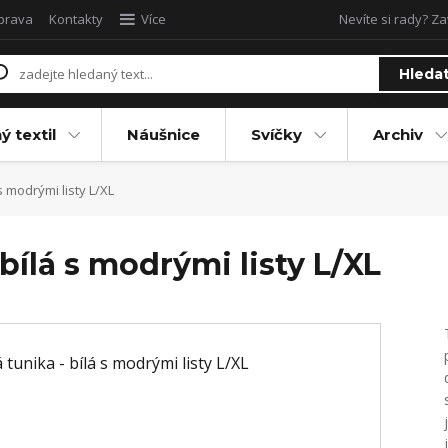
oprava
Kontakty
Více
Nevíte si rady? Za
Hleda
ý textil
Náušnice
Svíčky
Archiv
s modrými listy L/XL
bílá s modrými listy L/XL