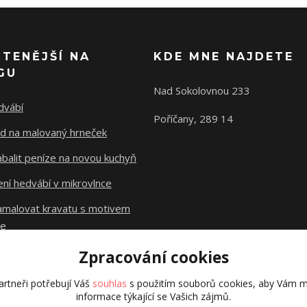
ČTENĚJŠÍ NA
KDE MNE NAJDETE
GU
Nad Sokolovnou 233
dvábí
Poříčany, 289 14
d na malovaný hrneček
abalit peníze na novou kuchyň
ní hedvábí v mikrovlnce
namalovat kravatu s motivem
le
Zpracování cookies
Původní stránky
dzejn.cz
rtneři potřebují Váš
souhlas
s použitím souborů cookies, aby Vám m
informace týkající se Vašich zájmů.