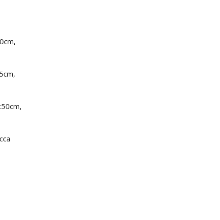
40cm,
45cm,
2x50cm,
cca