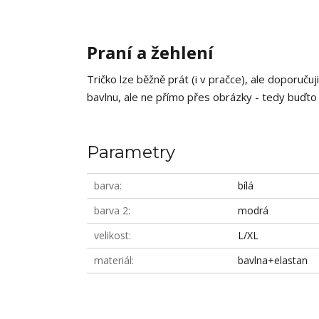
Praní a žehlení
Tričko lze běžně prát (i v pračce), ale doporučuj
bavlnu, ale ne přímo přes obrázky - tedy buďto n
Parametry
barva
bílá
barva 2
modrá
velikost
L/XL
materiál
bavlna+elastan