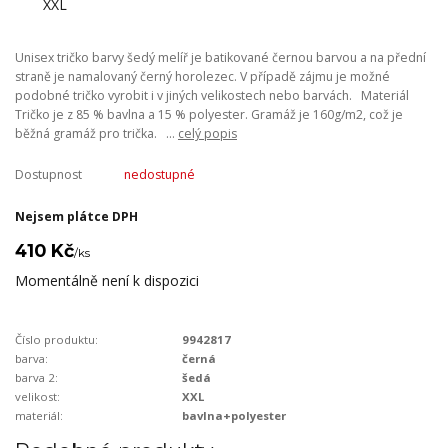
Unisex tričko barvy šedý melíř je batikované černou barvou a na přední
straně je namalovaný černý horolezec. V případě zájmu je možné
podobné tričko vyrobit i v jiných velikostech nebo barvách. Materiál
Tričko je z 85 % bavlna a 15 % polyester. Gramáž je 160g/m2, což je
běžná gramáž pro trička. ...
celý popis
Dostupnost
nedostupné
Nejsem plátce DPH
410 Kč
/
ks
Momentálně není k dispozici
Číslo produktu:
9942817
barva:
černá
barva 2:
šedá
velikost:
XXL
materiál:
bavlna+polyester