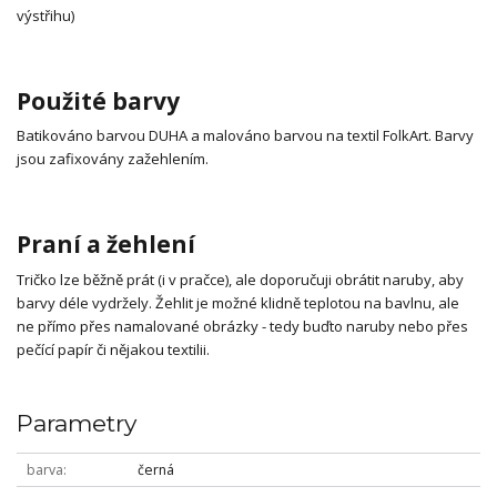
výstřihu)
Použité barvy
Batikováno barvou DUHA a malováno barvou na textil FolkArt. Barvy
jsou zafixovány zažehlením.
Praní a žehlení
Tričko lze běžně prát (i v pračce), ale doporučuji obrátit naruby, aby
barvy déle vydržely. Žehlit je možné klidně teplotou na bavlnu, ale
ne přímo přes namalované obrázky - tedy buďto naruby nebo přes
pečící papír či nějakou textilii.
Parametry
barva
černá