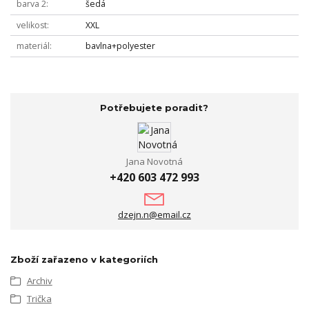
barva 2
šedá
velikost
XXL
materiál
bavlna+polyester
Potřebujete poradit?
Jana Novotná
+420 603 472 993
dzejn.n@email.cz
Zboží zařazeno v kategoriích
Archiv
Trička