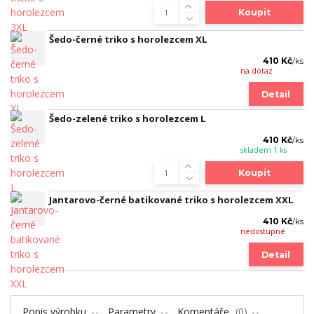
Koupit
Šedo-černé triko s horolezcem XL
410 Kč
/
ks
na dotaz
Detail
Šedo-zelené triko s horolezcem L
410 Kč
/
ks
skladem 1 ks
Koupit
Jantarovo-černé batikované triko s horolezcem XXL
410 Kč
/
ks
nedostupné
Detail
Popis výrobku
Parametry
Komentáře
0