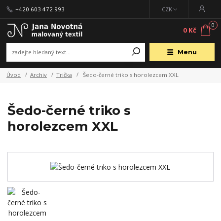
+420 603 472 993
CZK
0
0 Kč
Menu
Úvod
Archiv
Trička
Šedo-černé triko s horolezcem XXL
Šedo-černé triko s
horolezcem XXL