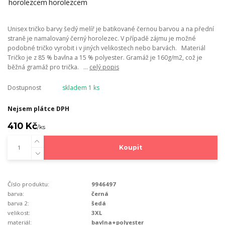
Unisex tričko barvy šedý melíř je batikované černou barvou a na přední
straně je namalovaný černý horolezec. V případě zájmu je možné
podobné tričko vyrobit i v jiných velikostech nebo barvách. Materiál
Tričko je z 85 % bavlna a 15 % polyester. Gramáž je 160g/m2, což je
běžná gramáž pro trička. ...
celý popis
Dostupnost
skladem 1 ks
Nejsem plátce DPH
410 Kč
/
ks
Koupit
Číslo produktu:
9946497
barva:
černá
barva 2:
šedá
velikost:
3XL
materiál:
bavlna+polyester