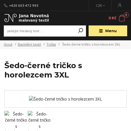
+420 603 472 993
CZK
0
0 Kč
Menu
Úvod
Bavlněný textil
Trička
Šedo-černé tričko s horolezcem 3XL
Šedo-černé tričko s
horolezcem 3XL