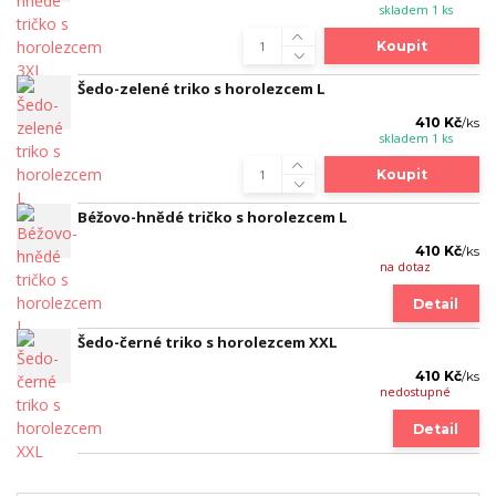
skladem 1 ks
Koupit
Šedo-zelené triko s horolezcem L
410 Kč
/
ks
skladem 1 ks
Koupit
Béžovo-hnědé tričko s horolezcem L
410 Kč
/
ks
na dotaz
Detail
Šedo-černé triko s horolezcem XXL
410 Kč
/
ks
nedostupné
Detail