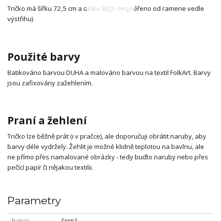
Tričko má šířku 72,5 cm a délku 80,5 cm (měřeno od ramene vedle
výstřihu)
Použité barvy
Batikováno barvou DUHA a malováno barvou na textil FolkArt. Barvy
jsou zafixovány zažehlením.
Praní a žehlení
Tričko lze běžně prát (i v pračce), ale doporučuji obrátit naruby, aby
barvy déle vydržely. Žehlit je možné klidně teplotou na bavlnu, ale
ne přímo přes namalované obrázky - tedy buďto naruby nebo přes
pečící papír či nějakou textilii.
Parametry
barva
černá