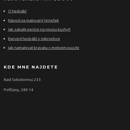
O hedvábí
Návod na malovaný hrneček
Jak zabalit peníze na novou kuchyň
Barvení hedvábí v mikrovlnce
Jak namalovat kravatu s motivem puzzle
KDE MNE NAJDETE
Nad Sokolovnou 233
Poříčany, 289 14