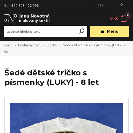
+420 603 472 993
CZK
0
0 Kč
Menu
Úvod
Bavlněný textil
Trička
Šedé dětské tričko s písmenky (LUKY) - 8
let
Šedé dětské tričko s
písmenky (LUKY) - 8 let