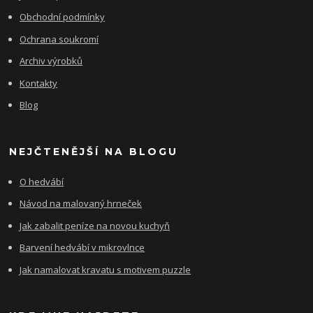
Obchodní podmínky
Ochrana soukromí
Archiv výrobků
Kontakty
Blog
NEJČTENĚJŠÍ NA BLOGU
O hedvábí
Návod na malovaný hrneček
Jak zabalit peníze na novou kuchyň
Barvení hedvábí v mikrovlnce
Jak namalovat kravatu s motivem puzzle