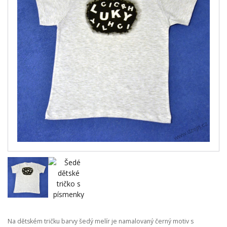
Na dětském tričku barvy šedý melír je namalovaný černý motiv s