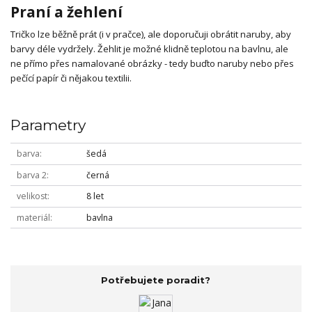
Praní a žehlení
Tričko lze běžně prát (i v pračce), ale doporučuji obrátit naruby, aby
barvy déle vydržely. Žehlit je možné klidně teplotou na bavlnu, ale
ne přímo přes namalované obrázky - tedy buďto naruby nebo přes
pečící papír či nějakou textilii.
Parametry
barva
šedá
barva 2
černá
velikost
8 let
materiál
bavlna
Potřebujete poradit?