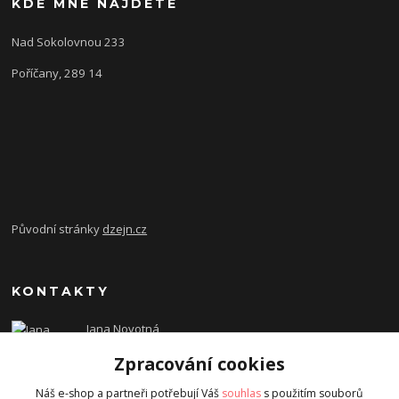
KDE MNE NAJDETE
Nad Sokolovnou 233
Poříčany, 289 14
Původní stránky
dzejn.cz
KONTAKTY
Jana Novotná
+420 603 472 993
Zpracování cookies
dzejn.n@email.cz
Náš e-shop a partneři potřebují Váš
souhlas
s použitím souborů