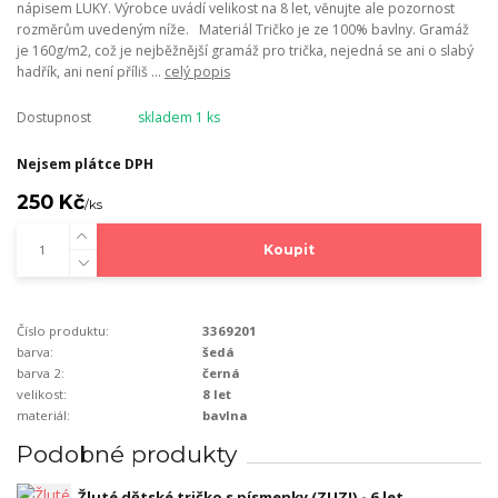
nápisem LUKY. Výrobce uvádí velikost na 8 let, věnujte ale pozornost
rozměrům uvedeným níže. Materiál Tričko je ze 100% bavlny. Gramáž
je 160g/m2, což je nejběžnější gramáž pro trička, nejedná se ani o slabý
hadřík, ani není příliš ...
celý popis
Dostupnost
skladem 1 ks
Nejsem plátce DPH
250 Kč
/
ks
Koupit
Číslo produktu:
3369201
barva:
šedá
barva 2:
černá
velikost:
8 let
materiál:
bavlna
Podobné produkty
Žluté dětské tričko s písmenky (ZUZI) - 6 let