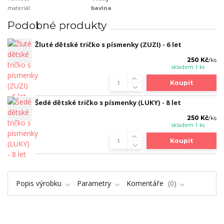
materiál:
bavlna
Podobné produkty
Žluté dětské tričko s písmenky (ZUZI) - 6 let
250 Kč
/
ks
skladem 1 ks
Koupit
Šedé dětské tričko s písmenky (LUKY) - 8 let
250 Kč
/
ks
skladem 1 ks
Koupit
Popis výrobku
Parametry
Komentáře
0