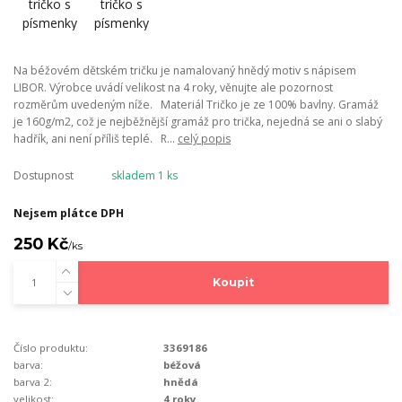
Na béžovém dětském tričku je namalovaný hnědý motiv s nápisem
LIBOR. Výrobce uvádí velikost na 4 roky, věnujte ale pozornost
rozměrům uvedeným níže. Materiál Tričko je ze 100% bavlny. Gramáž
je 160g/m2, což je nejběžnější gramáž pro trička, nejedná se ani o slabý
hadřík, ani není příliš teplé. R...
celý popis
Dostupnost
skladem 1 ks
Nejsem plátce DPH
250 Kč
/
ks
Koupit
Číslo produktu:
3369186
barva:
béžová
barva 2:
hnědá
velikost:
4 roky