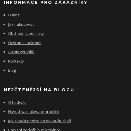
INFORMACE PRO ZÁKAZNÍKY
O mně
Jak nakupovat
Obchodní podmínky
Ochrana soukromí
Archiv výrobků
Kontakty
Blog
NEJČTENĚJŠÍ NA BLOGU
O hedvábí
Návod na malovaný hrneček
Jak zabalit peníze na novou kuchyň
Barvení hedvábí v mikrovlnce