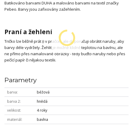
Batikováno barvami DUHA a malováno barvami na textil značky
Pebeo. Barvy jsou zafixovány zažehlením.
Praní a žehlení
Tričko lze běžně prát (i v pračce), ale doporučuji obrátit naruby, aby
barvy déle vydržely. Žehlit je možné klidně teplotou na bavlnu, ale
ne přímo přes namalované obrázky - tedy buďto naruby nebo přes
pečící papír či nějakou textilii.
Parametry
barva
béžová
barva 2
hnědá
velikost
4 roky
materiál
bavlna