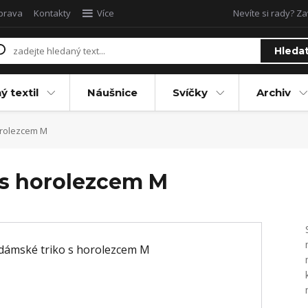
oprava
Kontakty
Více
Nevíte si rady? Za
Hleda
ý textil
Náušnice
Svíčky
Archiv
orolezcem M
 s horolezcem M