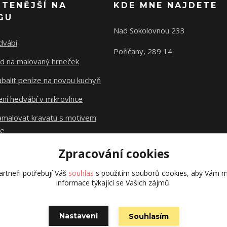
ČTENĚJŠÍ NA
KDE MNE NAJDETE
GU
Nad Sokolovnou 233
dvábí
Poříčany, 289 14
d na malovaný hrneček
abalit peníze na novou kuchyň
ní hedvábí v mikrovlnce
namalovat kravatu s motivem
le
Zpracování cookies
Původní stránky
dzejn.cz
rtneři potřebují Váš
souhlas
s použitím souborů cookies, aby Vám m
informace týkající se Vašich zájmů.
Nastavení
Souhlasím