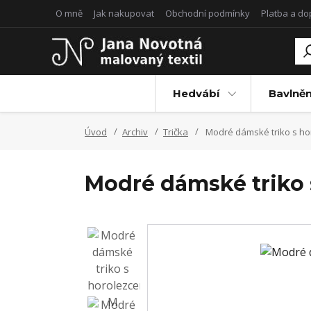
O mně
Jak nakupovat
Obchodní podmínky
Platba a d
Hedvábí
Bavlněn
Úvod
Archiv
Trička
Modré dámské triko s h
Modré dámské triko