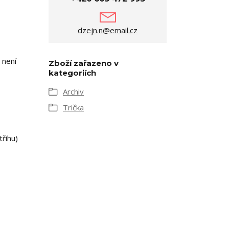
dzejn.n@email.cz
 není
Zboží zařazeno v
kategoriích
Archiv
Trička
třihu)