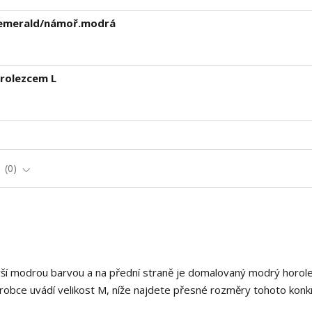
- emerald/námoř.modrá
rolezcem L
e
0
ší modrou barvou a na přední straně je domalovaný modrý horol
Výrobce uvádí velikost M, níže najdete přesné rozměry tohoto konk