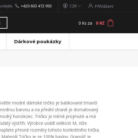
volejte.
+420 603 472 993
CZK
Přihlášení
0
ks
za
0 Kč
t
Dárkové poukázky
Světle modré dámské tričko je batikované tmavší
modrou barvou a na přední straně je domalovaný
modrý horolezec. Tričko je mírně projmuté a má
kulatý výstřih. Výrobce uvádí velikost M, níže
najdete přesné rozměry tohoto konkrétního trička.
Materiál Tričko je ze 100% bavlny. Gramáž je