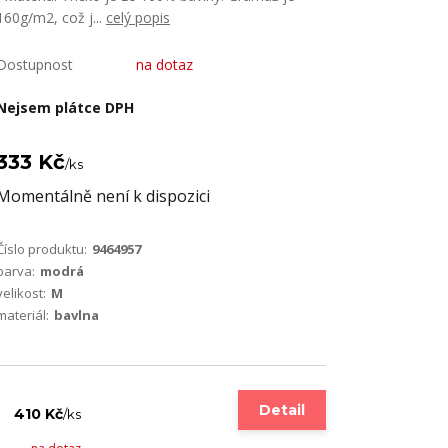
160g/m2, což j...
celý popis
Dostupnost
na dotaz
Nejsem plátce DPH
333 Kč
/
ks
Momentálně není k dispozici
Číslo produktu:
9464957
barva:
modrá
velikost:
M
materiál:
bavlna
Detail
410 Kč
/
ks