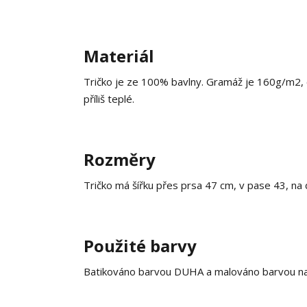
Materiál
Tričko je ze 100% bavlny. Gramáž je 160g/m2, co
příliš teplé.
Rozměry
Tričko má šířku přes prsa 47 cm, v pase 43, na
Použité barvy
Batikováno barvou DUHA a malováno barvou na t