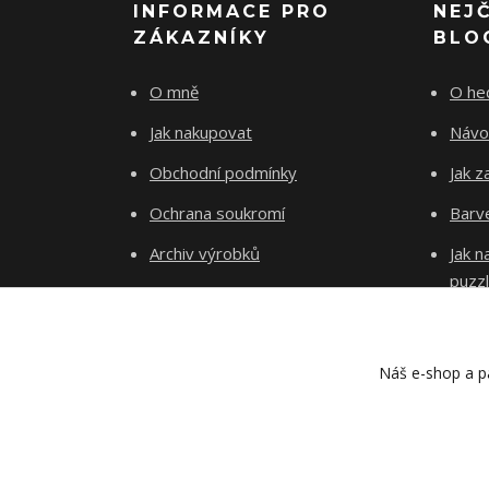
INFORMACE PRO
NEJ
ZÁKAZNÍKY
BLO
O mně
O he
Jak nakupovat
Návo
Obchodní podmínky
Jak z
Ochrana soukromí
Barve
Archiv výrobků
Jak 
puzz
Kontakty
Blog
Náš e-shop a pa