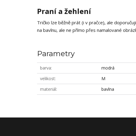
Praní a žehlení
Tričko lze běžně prát (i v pračce), ale doporučuj
na bavlnu, ale ne přímo přes namalované obrázky
Parametry
barva
modrá
velikost
M
materiál
bavlna