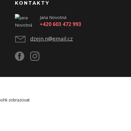
KONTAKTY
Jana Novotná
+420 603 472 993
dzejn.n@email.cz
ohli zobrazovat