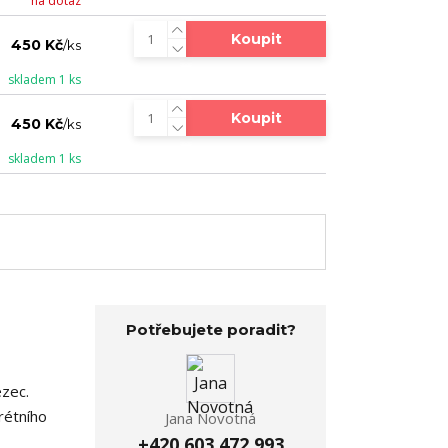
na dotaz
Koupit
450 Kč
/
ks
skladem 1 ks
Koupit
450 Kč
/
ks
skladem 1 ks
Potřebujete poradit?
ezec.
rétního
Jana Novotná
+420 603 472 993