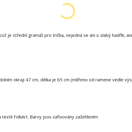
ž je střední gramáž pro trička, nejedná se ani o slabý hadřík, ani
 dolním okraji 47 cm, délka je 65 cm (měřeno od ramene vedle výs
extil FolkArt. Barvy jsou zafixovány zažehlením.