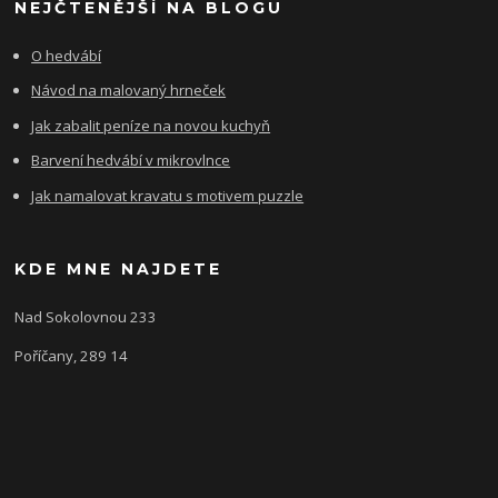
NEJČTENĚJŠÍ NA BLOGU
O hedvábí
Návod na malovaný hrneček
Jak zabalit peníze na novou kuchyň
Barvení hedvábí v mikrovlnce
Jak namalovat kravatu s motivem puzzle
KDE MNE NAJDETE
Nad Sokolovnou 233
Poříčany, 289 14