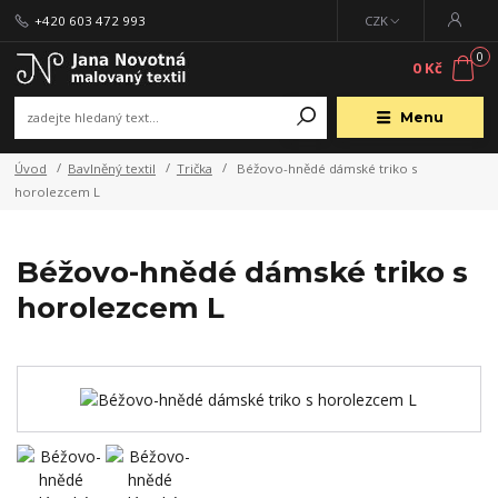
+420 603 472 993
CZK
0
0 Kč
Menu
Úvod
Bavlněný textil
Trička
Béžovo-hnědé dámské triko s
horolezcem L
Béžovo-hnědé dámské triko s
horolezcem L