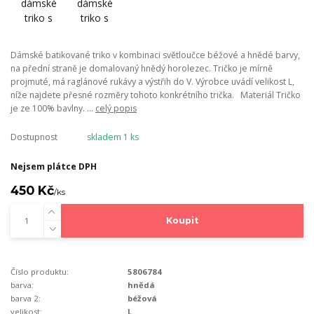
Dámské batikované triko v kombinaci světloučce béžové a hnědé barvy,
na přední straně je domalovaný hnědý horolezec. Tričko je mírně
projmuté, má raglánové rukávy a výstřih do V. Výrobce uvádí velikost L,
níže najdete přesné rozměry tohoto konkrétního trička. Materiál Tričko
je ze 100% bavlny. ...
celý popis
Dostupnost
skladem 1 ks
Nejsem plátce DPH
450 Kč
/
ks
Koupit
Číslo produktu:
5806784
barva:
hnědá
barva 2:
béžová
velikost:
L