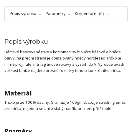
Popis výrobku
Parametry
Komentáře
0
Popis výrobku
Dámské batikované triko v kombinaci světloučce béžové a hnědé
barvy, na přední straně je domalovaný hnědý horolezec. Tričko je
mírně projmuté, má raglánové rukávy a výstřih do V. Výrobce uvádí
velikost L, níže najdete přesné rozměry tohoto konkrétního trička.
Materiál
Tričko je ze 100% bavlny. Gramáž je 160g/m2, což je střední gramáž
pro trička, nejedná se ani o slabý hadřík, ani není příliš teplé.
Rozměry