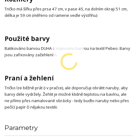
Tričko má šířku přes prsa 47 cm, v pase 45, na dolním okraji 51 cm,
délka je 59 cm (měřeno od ramene vedle výstřihu)
Použité barvy
Batikováno barvou DUHA a malováno barvou na textil Pebeo. Barvy
jsou zafixovány zažehlením.
Praní a žehlení
Tričko lze běžně prát (i v pračce), ale doporučuji obrátit naruby, aby
barvy déle vydržely. Žehlit je možné klidně teplotou na bavlnu, ale
ne přímo přes namalované obrázky - tedy buďto naruby nebo přes
pečící papír či nějakou textilii.
Parametry