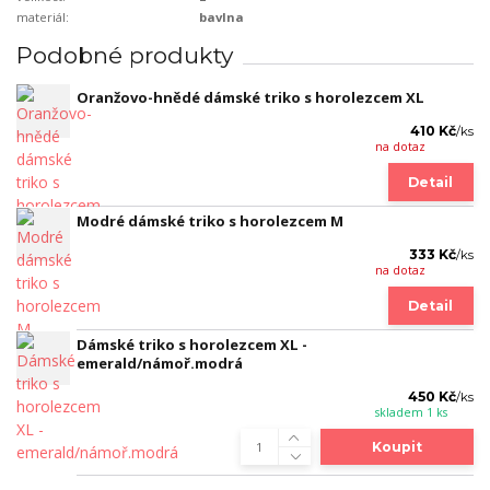
materiál:
bavlna
Podobné produkty
Oranžovo-hnědé dámské triko s horolezcem XL
410 Kč
/
ks
na dotaz
Detail
Modré dámské triko s horolezcem M
333 Kč
/
ks
na dotaz
Detail
Dámské triko s horolezcem XL -
emerald/námoř.modrá
450 Kč
/
ks
skladem 1 ks
Koupit