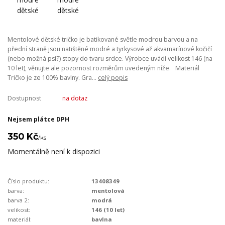
Mentolové dětské tričko je batikované světle modrou barvou a na
přední straně jsou natištěné modré a tyrkysové až akvamarínové kočičí
(nebo možná psí?) stopy do tvaru srdce. Výrobce uvádí velikost 146 (na
10 let), věnujte ale pozornost rozměrům uvedeným níže. Materiál
Tričko je ze 100% bavlny. Gra...
celý popis
Dostupnost
na dotaz
Nejsem plátce DPH
350 Kč
/
ks
Momentálně není k dispozici
Číslo produktu:
13408349
barva:
mentolová
barva 2:
modrá
velikost:
146 (10 let)
materiál:
bavlna