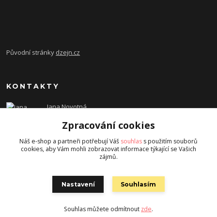
Původní stránky
dzejn.cz
KONTAKTY
Jana Novotná
+420 603 472 993
Zpracování cookies
dzejn.n@email.cz
Náš e-shop a partneři potřebují Váš
souhlas
s použitím souborů
cookies, aby Vám mohli zobrazovat informace týkající se Vašich
zájmů.
Nastavení
Souhlasím
Souhlas můžete odmítnout
zde
.
Vytvořeno na
Eshop-rychle.cz