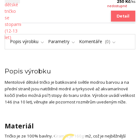
250 Kč
/
ks
nedostupné
Detail
Popis výrobku
Parametry
Komentáře
0
Popis výrobku
Mentolové dětské tričko je batikované světle modrou barvou a na
přední straně jsou natištěné modré a tyrkysové až akvamarínové
kočičí (nebo možná psí?) stopy do tvaru srdce. Výrobce uvádí velikost
146 (na 10 let), věnujte ale pozornost rozměrům uvedeným níže.
Materiál
Tričko je ze 100% bavlny. Gramáž je 160g/m2, což je nejběžnější