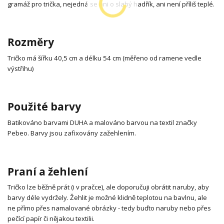
gramáž pro trička, nejedná se ani o slabý hadřík, ani není příliš teplé.
Rozměry
Tričko má šířku 40,5 cm a délku 54 cm (měřeno od ramene vedle
výstřihu)
Použité barvy
Batikováno barvami DUHA a malováno barvou na textil značky
Pebeo. Barvy jsou zafixovány zažehlením.
Praní a žehlení
Tričko lze běžně prát (i v pračce), ale doporučuji obrátit naruby, aby
barvy déle vydržely. Žehlit je možné klidně teplotou na bavlnu, ale
ne přímo přes namalované obrázky - tedy buďto naruby nebo přes
pečící papír či nějakou textilii.