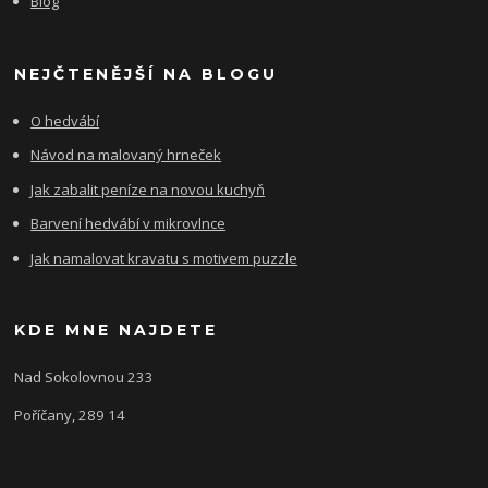
Blog
NEJČTENĚJŠÍ NA BLOGU
O hedvábí
Návod na malovaný hrneček
Jak zabalit peníze na novou kuchyň
Barvení hedvábí v mikrovlnce
Jak namalovat kravatu s motivem puzzle
KDE MNE NAJDETE
Nad Sokolovnou 233
Poříčany, 289 14