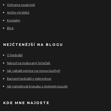
Ochrana soukromí
Archiv výrobků
Kontakty
Blog
NEJČTENĚJŠÍ NA BLOGU
O hedvábí
Návod na malovaný hrneček
Jak zabalit peníze na novou kuchyň
Barvení hedvábí v mikrovlnce
Jak namalovat kravatu s motivem puzzle
KDE MNE NAJDETE