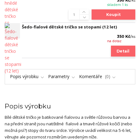
350 Kč
/
ks
skladem 1 ks
Koupit
Šedo-fialové dětské tričko se stopami (12 let)
350 Kč
/
ks
na dotaz
Detail
Popis výrobku
Parametry
Komentáře
0
Popis výrobku
Bílé dětské tričko je batikované fialovou a světle růžovou barvou a
na přední straně jsou natištěné fialové a tmavě růžové kočičí (nebo
možná psí?) stopy do tvaru srdce. Výrobce uvádí velikost na 5-6 let,
věnujte ale pozornost rozměrům uvedeným níže.