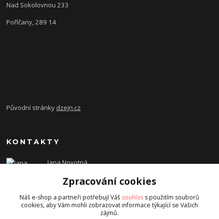
Nad Sokolovnou 233
Poříčany, 289 14
Původní stránky
dzejn.cz
KONTAKTY
Jana Novotná
+420 603 472 993
Zpracování cookies
dzejn.n@email.cz
Náš e-shop a partneři potřebují Váš
souhlas
s použitím souborů
cookies, aby Vám mohli zobrazovat informace týkající se Vašich
zájmů.