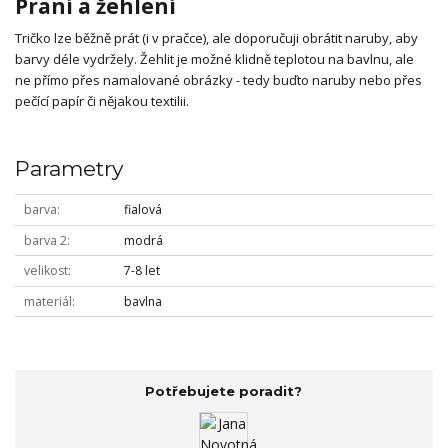
Praní a žehlení
Tričko lze běžně prát (i v pračce), ale doporučuji obrátit naruby, aby
barvy déle vydržely. Žehlit je možné klidně teplotou na bavlnu, ale
ne přímo přes namalované obrázky - tedy buďto naruby nebo přes
pečící papír či nějakou textilii.
Parametry
barva
fialová
barva 2
modrá
velikost
7-8 let
materiál
bavlna
Potřebujete poradit?