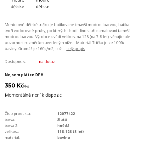
Mentolové dětské tričko je batikované tmavší modrou barvou, batika
tvoří vodorovné pruhy, po kterých chodí dinosauři namalovaní tamvší
modrou barvou. Výrobce uvádí velikost na 128 (na 7-8 let), věnujte ale
pozornost rozměrům uvedeným níže. Materiál Tričko je ze 100%
bavlny. Gramáž je 160g/m2, což ...
celý popis
Dostupnost
na dotaz
Nejsem plátce DPH
350 Kč
/
ks
Momentálně není k dispozici
Číslo produktu:
12077422
barva:
žlutá
barva 2:
hnědá
velikost:
118-128 (8 let)
materiál:
bavlna