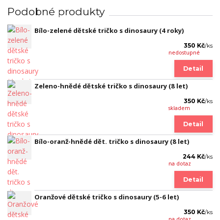
Podobné produkty
Bílo-zelené dětské tričko s dinosaury (4 roky)
350 Kč
/
ks
nedostupné
Detail
Zeleno-hnědé dětské tričko s dinosaury (8 let)
350 Kč
/
ks
skladem
Detail
Bílo-oranž-hnědé dět. tričko s dinosaury (8 let)
244 Kč
/
ks
na dotaz
Detail
Oranžové dětské tričko s dinosaury (5-6 let)
350 Kč
/
ks
na dotaz