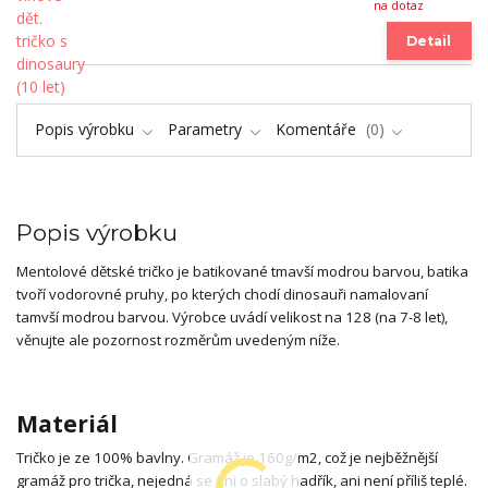
na dotaz
Detail
Popis výrobku
Parametry
Komentáře
0
Popis výrobku
Mentolové dětské tričko je batikované tmavší modrou barvou, batika
tvoří vodorovné pruhy, po kterých chodí dinosauři namalovaní
tamvší modrou barvou. Výrobce uvádí velikost na 128 (na 7-8 let),
věnujte ale pozornost rozměrům uvedeným níže.
Materiál
Tričko je ze 100% bavlny. Gramáž je 160g/m2, což je nejběžnější
gramáž pro trička, nejedná se ani o slabý hadřík, ani není příliš teplé.