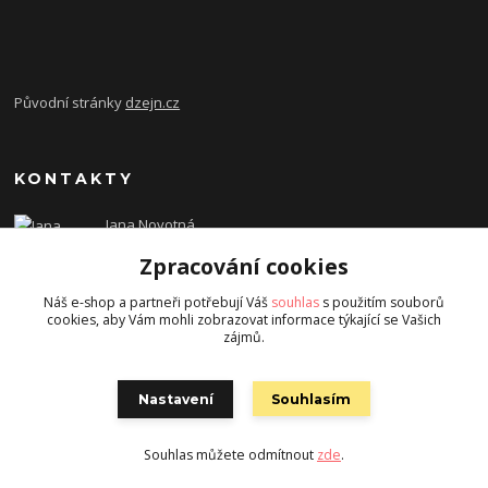
Původní stránky
dzejn.cz
KONTAKTY
Jana Novotná
+420 603 472 993
Zpracování cookies
dzejn.n@email.cz
Náš e-shop a partneři potřebují Váš
souhlas
s použitím souborů
cookies, aby Vám mohli zobrazovat informace týkající se Vašich
zájmů.
Nastavení
Souhlasím
Souhlas můžete odmítnout
zde
.
Vytvořeno na
Eshop-rychle.cz