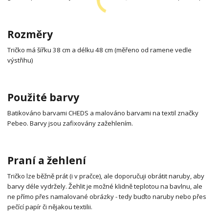
Rozměry
Tričko má šířku 38 cm a délku 48 cm (měřeno od ramene vedle
výstřihu)
Použité barvy
Batikováno barvami CHEDS a malováno barvami na textil značky
Pebeo. Barvy jsou zafixovány zažehlením.
Praní a žehlení
Tričko lze běžně prát (i v pračce), ale doporučuji obrátit naruby, aby
barvy déle vydržely. Žehlit je možné klidně teplotou na bavlnu, ale
ne přímo přes namalované obrázky - tedy buďto naruby nebo přes
pečící papír či nějakou textilii.