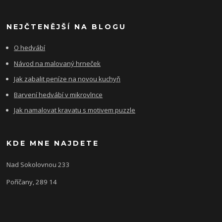
NEJČTENĚJŠÍ NA BLOGU
O hedvábí
Návod na malovaný hrneček
Jak zabalit peníze na novou kuchyň
Barvení hedvábí v mikrovlnce
Jak namalovat kravatu s motivem puzzle
KDE MNE NAJDETE
Nad Sokolovnou 233
Poříčany, 289 14