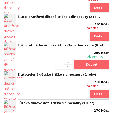
Detail
Žluto-oranžové dětské tričko s dinosaury (2 roky)
350 Kč
/
ks
na dotaz
Detail
Růžovo-hnědo-vínové dět. tričko s dinosaury (8 let)
290 Kč
/
ks
skladem 1 ks
Koupit
Žlutozelené dětské tričko s dinosaury (2 roky)
350 Kč
/
ks
na dotaz
Detail
Růžovo-vínové dět. tričko s dinosaury (10 let)
270 Kč
/
ks