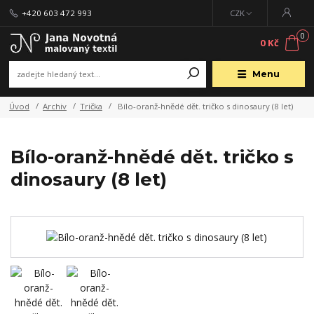
+420 603 472 993
CZK
0
0 Kč
Menu
Úvod
Archiv
Trička
Bílo-oranž-hnědé dět. tričko s dinosaury (8 let)
Bílo-oranž-hnědé dět. tričko s
dinosaury (8 let)