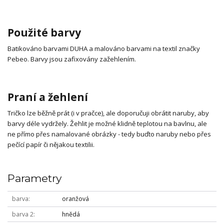
Použité barvy
Batikováno barvami DUHA a malováno barvami na textil značky
Pebeo. Barvy jsou zafixovány zažehlením.
Praní a žehlení
Tričko lze běžně prát (i v pračce), ale doporučuji obrátit naruby, aby
barvy déle vydržely. Žehlit je možné klidně teplotou na bavlnu, ale
ne přímo přes namalované obrázky - tedy buďto naruby nebo přes
pečící papír či nějakou textilii.
Parametry
barva
oranžová
barva 2
hnědá