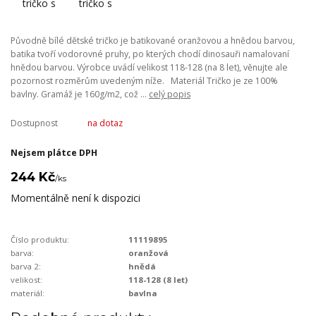
Původně bílé dětské tričko je batikované oranžovou a hnědou barvou,
batika tvoří vodorovné pruhy, po kterých chodí dinosauři namalovaní
hnědou barvou. Výrobce uvádí velikost 118-128 (na 8 let), věnujte ale
pozornost rozměrům uvedeným níže. Materiál Tričko je ze 100%
bavlny. Gramáž je 160g/m2, což ...
celý popis
Dostupnost
na dotaz
Nejsem plátce DPH
244 Kč
/
ks
Momentálně není k dispozici
Číslo produktu:
11119895
barva:
oranžová
barva 2:
hnědá
velikost:
118-128 (8 let)
materiál:
bavlna