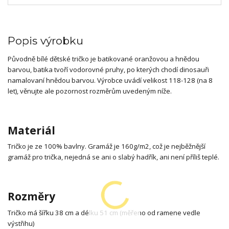
Popis výrobku
Původně bílé dětské tričko je batikované oranžovou a hnědou
barvou, batika tvoří vodorovné pruhy, po kterých chodí dinosauři
namalovaní hnědou barvou. Výrobce uvádí velikost 118-128 (na 8
let), věnujte ale pozornost rozměrům uvedeným níže.
Materiál
Tričko je ze 100% bavlny. Gramáž je 160g/m2, což je nejběžnější
gramáž pro trička, nejedná se ani o slabý hadřík, ani není příliš teplé.
Rozměry
Tričko má šířku 38 cm a délku 51 cm (měřeno od ramene vedle
výstřihu)