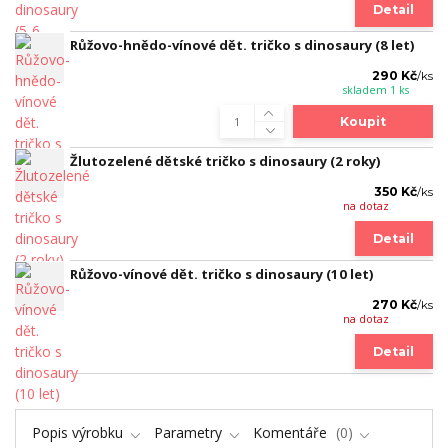
Detail
Růžovo-hnědo-vínové dět. tričko s dinosaury (8 let)
290 Kč
/
ks
skladem 1 ks
Koupit
Žlutozelené dětské tričko s dinosaury (2 roky)
350 Kč
/
ks
na dotaz
Detail
Růžovo-vínové dět. tričko s dinosaury (10 let)
270 Kč
/
ks
na dotaz
Detail
Popis výrobku
Parametry
Komentáře
0