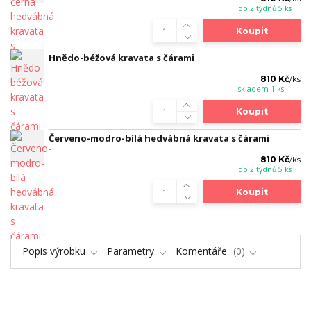
do 2 týdnů 5 ks
Koupit
Hnědo-béžová kravata s čárami
810 Kč
/
ks
skladem 1 ks
Koupit
Červeno-modro-bílá hedvábná kravata s čárami
810 Kč
/
ks
do 2 týdnů 5 ks
Koupit
Popis výrobku
Parametry
Komentáře
0