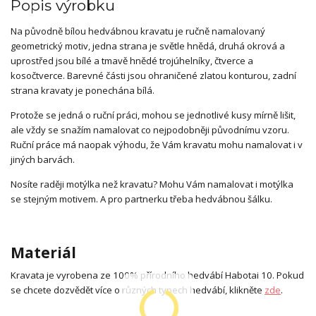
Popis výrobku
Na původně bílou hedvábnou kravatu je ručně namalovaný
geometrický motiv, jedna strana je světle hnědá, druhá okrová a
uprostřed jsou bílé a tmavě hnědé trojúhelníky, čtverce a
kosočtverce. Barevné části jsou ohraničené zlatou konturou, zadní
strana kravaty je ponechána bílá.
Protože se jedná o ruční práci, mohou se jednotlivé kusy mírně lišit,
ale vždy se snažím namalovat co nejpodobněji původnímu vzoru.
Ruční práce má naopak výhodu, že Vám kravatu mohu namalovat i v
jiných barvách.
Nosíte raději motýlka než kravatu? Mohu Vám namalovat i motýlka
se stejným motivem. A pro partnerku třeba hedvábnou šálku.
Materiál
Kravata je vyrobena ze 100% přírodního hedvábí Habotai 10. Pokud
se chcete dozvědět více o různých typech hedvábí, klikněte
zde
.