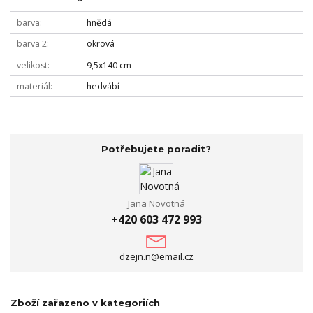
barva
hnědá
barva 2
okrová
velikost
9,5x140 cm
materiál
hedvábí
Potřebujete poradit?
Jana Novotná
+420 603 472 993
dzejn.n@email.cz
Zboží zařazeno v kategoriích