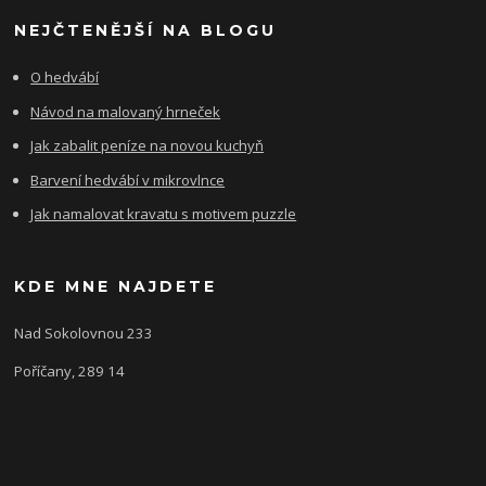
NEJČTENĚJŠÍ NA BLOGU
O hedvábí
Návod na malovaný hrneček
Jak zabalit peníze na novou kuchyň
Barvení hedvábí v mikrovlnce
Jak namalovat kravatu s motivem puzzle
KDE MNE NAJDETE
Nad Sokolovnou 233
Poříčany, 289 14