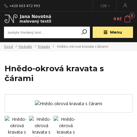
+420 603 472 993
CZK
0
0 Kč
Menu
Úvod
Hedvábí
Kravaty
Hnědo-okrová kravata s čárami
Hnědo-okrová kravata s
čárami