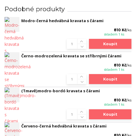
Podobné produkty
Modro-černá hedvábná kravata s čárami
810 Kč
/
ks
skladem 1 ks
Koupit
Černo-modrozelená kravata se stříbrnými čárami
810 Kč
/
ks
skladem 1 ks
Koupit
(Tmavě)modro-bordó kravata s čárami
810 Kč
/
ks
skladem 1 ks
Koupit
Červeno-černá hedvábná kravata s čárami
810 Kč
/
ks