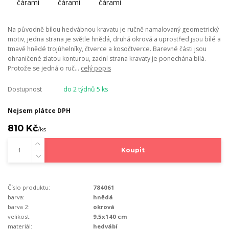
Na původně bílou hedvábnou kravatu je ručně namalovaný geometrický
motiv, jedna strana je světle hnědá, druhá okrová a uprostřed jsou bílé a
tmavě hnědé trojúhelníky, čtverce a kosočtverce. Barevné části jsou
ohraničené zlatou konturou, zadní strana kravaty je ponechána bílá.
Protože se jedná o ruč...
celý popis
Dostupnost
do 2 týdnů 5 ks
Nejsem plátce DPH
810 Kč
/
ks
Koupit
Číslo produktu:
784061
barva:
hnědá
barva 2:
okrová
velikost:
9,5x140 cm
materiál:
hedvábí